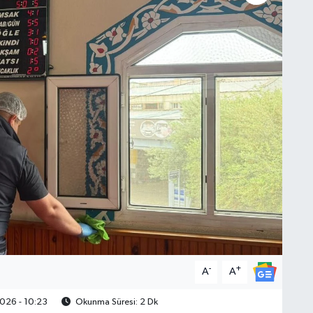
-
+
A
A
026 - 10:23
Okunma Süresi: 2 Dk