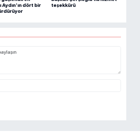
ı Aydın'ın dört bir
teşekkürü
ürdürüyor