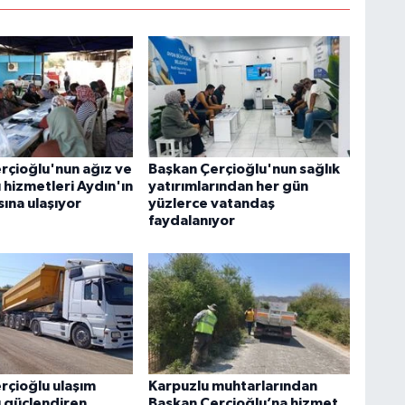
rçioğlu'nun ağız ve
Başkan Çerçioğlu'nun sağlık
ı hizmetleri Aydın'ın
yatırımlarından her gün
ına ulaşıyor
yüzlerce vatandaş
faydalanıyor
rçioğlu ulaşım
Karpuzlu muhtarlarından
ı güçlendiren
Başkan Çerçioğlu’na hizmet