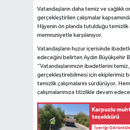
Vatandaşların daha temiz ve sağlıklı o
MAGAZİN
gerçekleştirilen çalışmalar kapsamında
Hijyenin ön planda tutulduğu temizlik 
ÖZEL HABER
memnuniyetle karşılanıyor.
SAĞLIK
Vatandaşların huzur içerisinde ibadetle
edeceğini belirten Aydın Büyükşehir 
ŞİRKET HABERLERİ
“Vatandaşlarımızın ibadetlerini temiz,
SİYASET
gerçekleştirebilmesi için ekiplerimiz
temizlik çalışmalarını sürdürüyor. Hem
SPOR
çalışmalarımıza titizlikle devam edeceğ
TEKNOLOJİ
Karpuzlu muht
teşekkürü
YAŞAM
İçeriği Görüntül