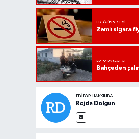
UŞAK
YURT
EDITÖRÜN SEÇTIĞI
Zamlı sigara fiy
EDITÖRÜN SEÇTIĞI
Bahçeden çalın
EDITÖR HAKKINDA
Rojda Dolgun