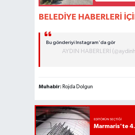
YEREL
BELEDİYE HABERLERİ İÇİ
AFYON
AFYONKARAHİSAR
Bu gönderiyi Instagram'da gör
AYDIN
AYDIN HABERLERİ (@aydinhab
DENİZLİ
İZMİR
Muhabir:
Rojda Dolgun
KÜTAHYA
MANİSA
EDITÖRÜN SEÇTIĞI
MUĞLA
Marmaris'te 4