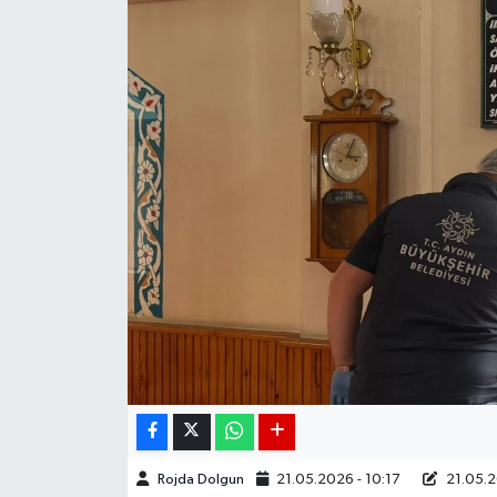
DÜNYA
EGE
EĞİTİM
EKOLOJİ VE ÇEVRE
BİLİM VE TEKNOLOJİ
GENEL
GÜNDEM
HABERDE İNSAN
Rojda Dolgun
21.05.2026 - 10:17
21.05.2
KÜLTÜR SANAT