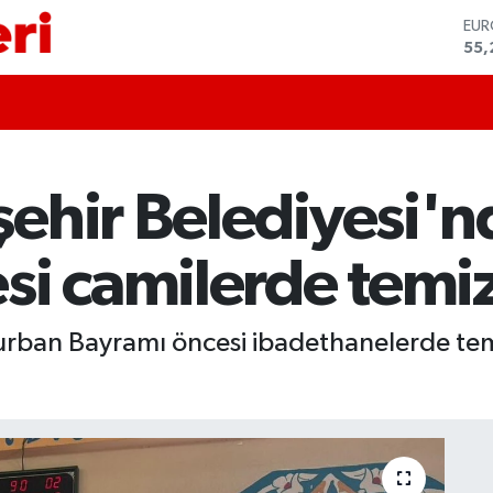
EU
55,
STE
64,
GRA
666
BİS
13.
BIT
ehir Belediyesi'
64.
DO
47,
si camilerde temiz
Kurban Bayramı öncesi ibadethanelerde tem