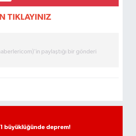
N TIKLAYINIZ
erlericom)'in paylaştığı bir gönderi
.1 büyüklüğünde deprem!