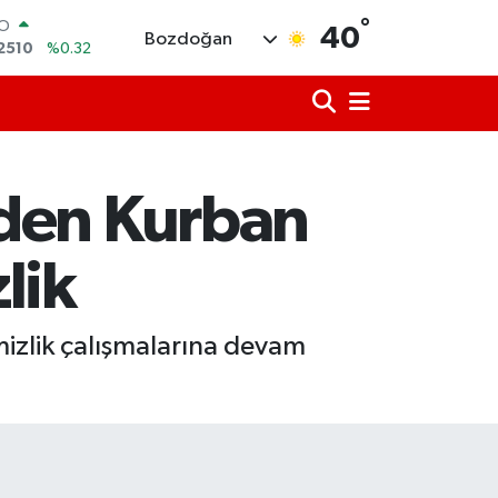
RO
2510
%0.32
°
40
Bozdoğan
RLİN
4811
%0.38
M ALTIN
0.55
%0.03
T100
779
%-14
COIN
nden Kurban
944,08
%-0.18
LAR
7436
%0.18
lik
izlik çalışmalarına devam