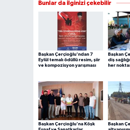
Bunlar da ilginizi çekebilir
Başkan Çerçioğlu'ndan 7
Başkan Çe
Eylül temalı ödüllü resim, şiir
diş sağlığ
ve kompozisyon yarışması
her noktas
Başkan Çerçioğlu'na Köşk
Başkan Çe
Esnaf ve Sanatkarlar
altyapısın