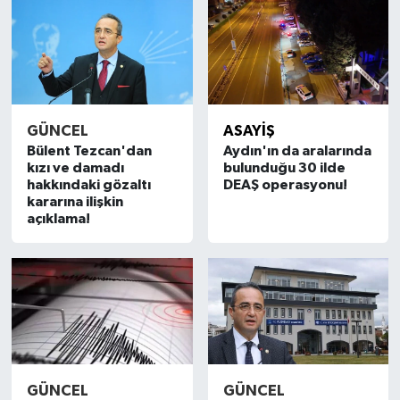
YEREL
AFYON
AFYONKARAHİSAR
GÜNCEL
ASAYİŞ
AYDIN
Bülent Tezcan'dan
Aydın'ın da aralarında
kızı ve damadı
bulunduğu 30 ilde
hakkındaki gözaltı
DEAŞ operasyonu!
DENİZLİ
kararına ilişkin
açıklama!
İZMİR
KÜTAHYA
MANİSA
MUĞLA
GÜNCEL
GÜNCEL