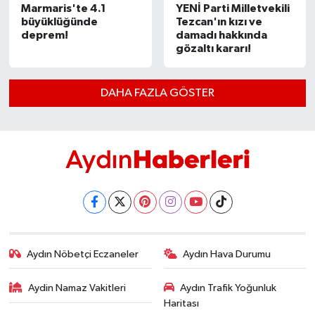
Marmaris'te 4.1
YENİ Parti Milletvekili
UŞAK
büyüklüğünde
Tezcan'ın kızı ve
deprem!
damadı hakkında
YURT
gözaltı kararı!
DAHA FAZLA GÖSTER
Aydın Nöbetçi Eczaneler
Aydın Hava Durumu
Aydin Namaz Vakitleri
Aydın Trafik Yoğunluk
Haritası