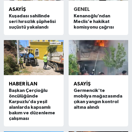
ASAYİŞ
GENEL
MAGAZİN
Kuşadası sahilinde
Kenanoğlu’ndan
seri hırsızlık şüphelisi
Meclis’e hakikat
suçüstü yakalandı
komisyonu çağrısı
ÖZEL HABER
SAĞLIK
ŞİRKET HABERLERİ
SİYASET
HABER İLAN
ASAYİŞ
SPOR
Başkan Çerçioğlu
Germencik'te
öncülüğünde
mobilya mağazasında
Karpuzlu’da yeşil
çıkan yangın kontrol
TEKNOLOJİ
alanlarda kapsamlı
altına alındı
bakım ve düzenleme
çalışması
YAŞAM