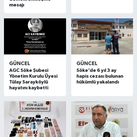
mesajı
DÜNYA
EGE
EĞİTİM
EKOLOJİ VE ÇEVRE
GÜNCEL
GÜNCEL
AGC Söke Şubesi
Söke’de 6 yıl 3 ay
BİLİM VE TEKNOLOJİ
Yönetim Kurulu Üyesi
hapis cezası bulunan
Tülay Sarayköylü
hükümlü yakalandı
hayatını kaybetti
GENEL
GÜNDEM
HABERDE İNSAN
KÜLTÜR SANAT