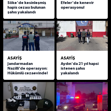
Söke'de kesinleşmiş
Efeler'de kenevir
hapis cezası bulunan
operasyonu!
MAGAZİN
şahıs yakalandı
ÖZEL HABER
SAĞLIK
ŞİRKET HABERLERİ
ASAYİŞ
ASAYİŞ
SİYASET
Jandarmadan
Aydın'da 21 yıl hapsi
Nazilli’de operasyon:
istenen şahıs
Hükümlü cezaevinde!
yakalandı
SPOR
TEKNOLOJİ
YAŞAM