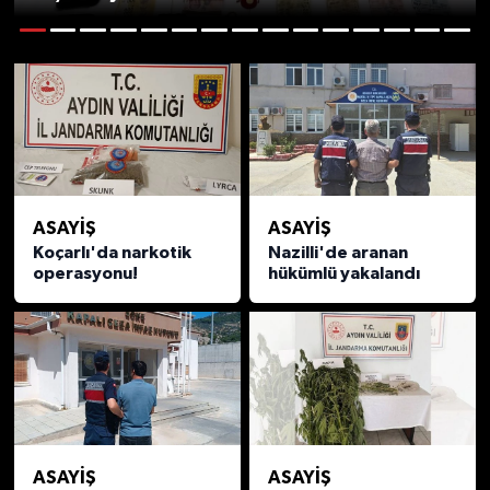
DÜNYA
1
2
3
4
5
6
7
8
9
10
11
12
13
14
15
EGE
EĞİTİM
EKOLOJİ VE ÇEVRE
ASAYİŞ
ASAYİŞ
Koçarlı'da narkotik
Nazilli'de aranan
BİLİM VE TEKNOLOJİ
operasyonu!
hükümlü yakalandı
GENEL
GÜNDEM
HABERDE İNSAN
ASAYİŞ
ASAYİŞ
KÜLTÜR SANAT