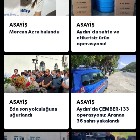
UŞAK
YURT
ASAYİŞ
ASAYİŞ
Mercan Azra bulundu
Aydın'da sahte ve
etiketsiz ürün
operasyonu!
ASAYİŞ
ASAYİŞ
Eda son yolculuğuna
Aydın’da ÇEMBER-133
uğurlandı
operasyonu: Aranan
36 şahıs yakalandı