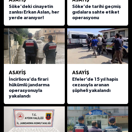
Söke'deki cinayetin
Söke’de tarihi geçmiş
zanlısı Erkan Aslan, her
gıdalara sahte etiket
yerde aranıyor!
operasyonu
ASAYİŞ
ASAYİŞ
İncirliova’da firari
Efeler’de 15 yıl hapis
hükümlü jandarma
cezasıyla aranan
operasyonuyla
şüpheli yakalandı
yakalandı