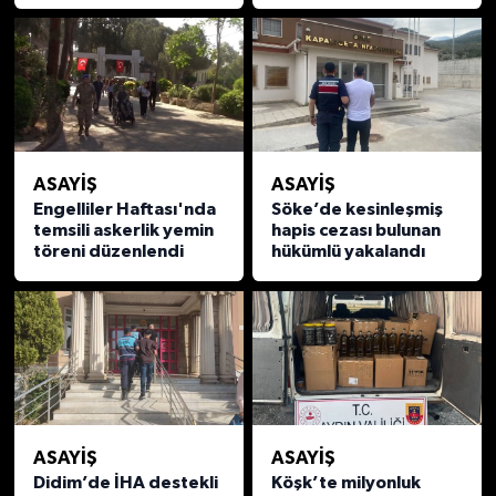
ASAYİŞ
ASAYİŞ
Engelliler Haftası'nda
Söke’de kesinleşmiş
temsili askerlik yemin
hapis cezası bulunan
töreni düzenlendi
hükümlü yakalandı
ASAYİŞ
ASAYİŞ
Didim’de İHA destekli
Köşk’te milyonluk