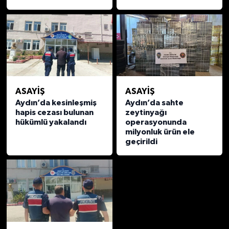
ASAYİŞ
ASAYİŞ
Aydın’da kesinleşmiş
Aydın’da sahte
hapis cezası bulunan
zeytinyağı
hükümlü yakalandı
operasyonunda
milyonluk ürün ele
geçirildi