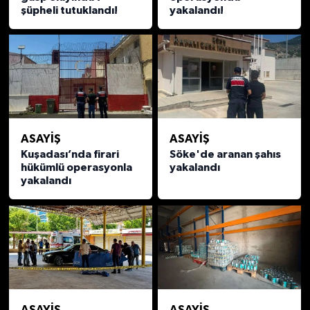
şüpheli tutuklandı!
yakalandı!
ASAYİŞ
ASAYİŞ
Kuşadası’nda firari
Söke'de aranan şahıs
hükümlü operasyonla
yakalandı
yakalandı
ASAYİŞ
ASAYİŞ