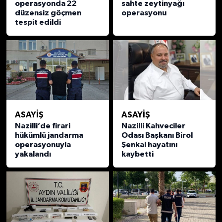
operasyonda 22
sahte zeytinyağı
düzensiz göçmen
operasyonu
tespit edildi
ASAYİŞ
ASAYİŞ
Nazilli’de firari
Nazilli Kahveciler
hükümlü jandarma
Odası Başkanı Birol
operasyonuyla
Şenkal hayatını
yakalandı
kaybetti