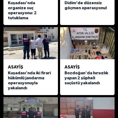
Kuşadası'nda
Didim’de düzensiz
organize suç
göçmen operasyonu!
operasyonu: 2
tutuklama
ASAYİŞ
ASAYİŞ
Kuşadası'nda iki firari
Bozdoğan'da hırsızlık
hükümlü jandarma
yapan 2 şüpheli
operasyonuyla
suçüstü yakalandı
yakalandı