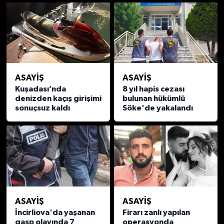
ASAYİŞ
ASAYİŞ
Kuşadası’nda
8 yıl hapis cezası
denizden kaçış girişimi
bulunan hükümlü
sonuçsuz kaldı
Söke'de yakalandı
ASAYİŞ
ASAYİŞ
İncirliova'da yaşanan
Firarı zanlı yapılan
gasp olayında 7
operasyonda