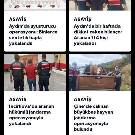
ASAYİŞ
ASAYİŞ
Aydın’da uyuşturucu
Aydın’da bir haftada
operasyonu: Binlerce
dikkat çeken bilanço:
sentetik hapla
Aranan 114 kişi
yakalandı!
yakalandı
ASAYİŞ
ASAYİŞ
İncirliova’da aranan
Çine’de çalınan
hükümlü jandarma
büyükbaş hayvan
operasyonuyla
jandarma
yakalandı
operasyonuyla
bulundu