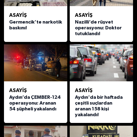
ASAYİŞ
ASAYİŞ
Germencik’te narkotik
Nazilli’de rüşvet
baskını!
operasyonu: Doktor
tutuklandı!
ASAYİŞ
ASAYİŞ
Aydın’da ÇEMBER-124
Aydın'da bir haftada
operasyonu: Aranan
çeşitli suçlardan
54 şüpheli yakalandı
aranan 158 kişi
yakalandı!