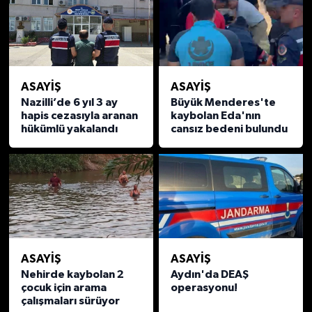
ASAYİŞ
ASAYİŞ
Nazilli’de 6 yıl 3 ay
Büyük Menderes'te
hapis cezasıyla aranan
kaybolan Eda'nın
hükümlü yakalandı
cansız bedeni bulundu
ASAYİŞ
ASAYİŞ
Nehirde kaybolan 2
Aydın'da DEAŞ
çocuk için arama
operasyonu!
çalışmaları sürüyor