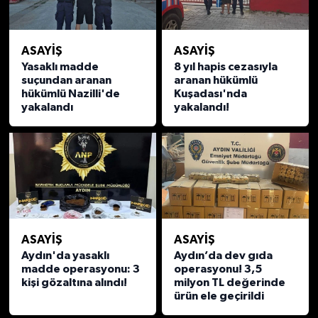
ASAYİŞ
ASAYİŞ
Yasaklı madde
8 yıl hapis cezasıyla
suçundan aranan
aranan hükümlü
hükümlü Nazilli'de
Kuşadası'nda
yakalandı
yakalandı!
ASAYİŞ
ASAYİŞ
Aydın'da yasaklı
Aydın’da dev gıda
madde operasyonu: 3
operasyonu! 3,5
kişi gözaltına alındı!
milyon TL değerinde
ürün ele geçirildi