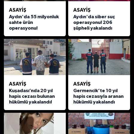
YEREL
ASAYİŞ
ASAYİŞ
Aydın'da 55 milyonluk
Aydın'da siber suç
AFYON
sahte ürün
operasyonu! 206
operasyonu!
şüpheli yakalandı
AFYONKARAHİSAR
AYDIN
DENİZLİ
İZMİR
ASAYİŞ
ASAYİŞ
Kuşadası’nda 20 yıl
Germencik’te 10 yıl
KÜTAHYA
hapis cezası bulunan
hapis cezasıyla aranan
hükümlü yakalandı!
hükümlü yakalandı
MANİSA
MUĞLA