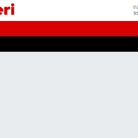
E
5
S
6
G
6
B
1
B
6
D
4