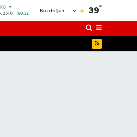
°
URO
39
Bozdoğan
5,2510
%0.32
TERLİN
4,4811
%0.38
RAM ALTIN
660.55
%0.03
İST100
3.779
%-14
ITCOIN
4.959,79
%1.11
OLAR
7,7436
%0.18