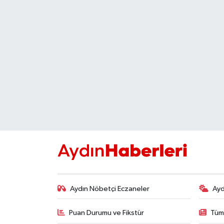
DÜNYA
EGE
EĞİTİM
EKOLOJİ VE ÇEVRE
BİLİM VE TEKNOLOJİ
GENEL
GÜNDEM
Aydın Nöbetçi Eczaneler
Ayd
HABERDE İNSAN
Puan Durumu ve Fikstür
Tüm
KÜLTÜR SANAT