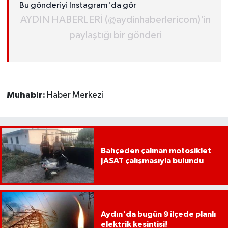
Bu gönderiyi Instagram'da gör
AYDIN HABERLERİ (@aydinhaberlericom)'in
paylaştığı bir gönderi
Muhabir:
Haber Merkezi
Bahçeden çalınan motosiklet
JASAT çalışmasıyla bulundu
Aydın'da bugün 9 ilçede planlı
elektrik kesintisi!