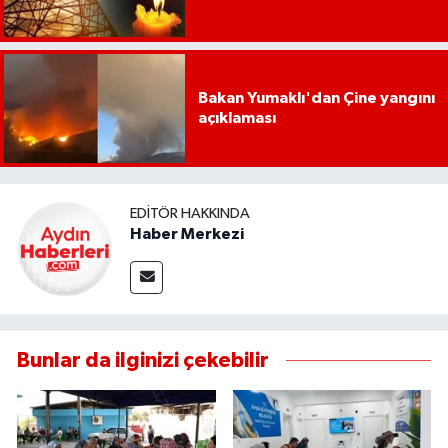
Bakan Yumaklı'dan Çine yangını
açıklaması
EDITÖR HAKKINDA
Haber Merkezi
Bunlar da ilginizi çekebilir