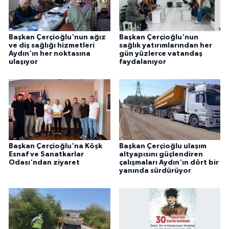
Başkan Çerçioğlu'nun ağız
Başkan Çerçioğlu'nun
ve diş sağlığı hizmetleri
sağlık yatırımlarından her
Aydın'ın her noktasına
gün yüzlerce vatandaş
ulaşıyor
faydalanıyor
Başkan Çerçioğlu'na Köşk
Başkan Çerçioğlu ulaşım
Esnaf ve Sanatkarlar
altyapısını güçlendiren
Odası'ndan ziyaret
çalışmaları Aydın'ın dört bir
yanında sürdürüyor