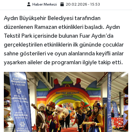
Haber Merkezi
20.02.2026 - 15:53
MAGAZİN
Aydın Büyükşehir Belediyesi tarafından
düzenlenen Ramazan etkinlikleri başladı. Aydın
ÖZEL HABER
Tekstil Park içerisinde bulunan Fuar Aydın’da
SAĞLIK
gerçekleştirilen etkinliklerin ilk gününde çocuklar
sahne gösterileri ve oyun alanlarında keyifli anlar
ŞİRKET HABERLERİ
yaşarken aileler de programları ilgiyle takip etti.
SİYASET
SPOR
TEKNOLOJİ
YAŞAM