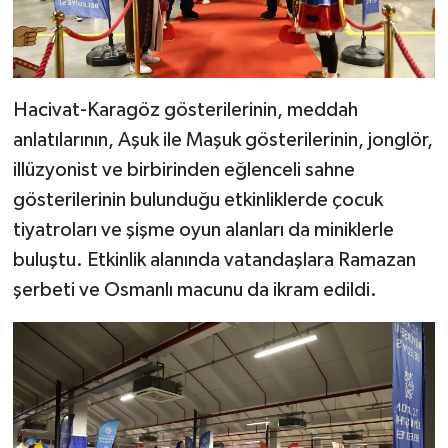
YEREL
AFYON
Hacivat-Karagöz gösterilerinin, meddah
AFYONKARAHİSAR
anlatılarının, Aşuk ile Maşuk gösterilerinin, jonglör,
AYDIN
illüzyonist ve birbirinden eğlenceli sahne
gösterilerinin bulunduğu etkinliklerde çocuk
DENİZLİ
tiyatroları ve şişme oyun alanları da miniklerle
buluştu. Etkinlik alanında vatandaşlara Ramazan
İZMİR
şerbeti ve Osmanlı macunu da ikram edildi.
KÜTAHYA
MANİSA
MUĞLA