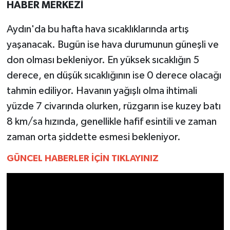
HABER MERKEZİ
MAGAZİN
Aydın'da bu hafta hava sıcaklıklarında artış
yaşanacak. Bugün ise hava durumunun güneşli ve
ÖZEL HABER
don olması bekleniyor. En yüksek sıcaklığın 5
derece, en düşük sıcaklığının ise 0 derece olacağı
SAĞLIK
tahmin ediliyor. Havanın yağışlı olma ihtimali
ŞİRKET HABERLERİ
yüzde 7 civarında olurken, rüzgarın ise kuzey batı
8 km/sa hızında, genellikle hafif esintili ve zaman
SİYASET
zaman orta şiddette esmesi bekleniyor.
SPOR
GÜNCEL HABERLER İÇİN TIKLAYINIZ
TEKNOLOJİ
YAŞAM