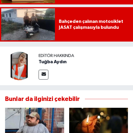
Bahçeden çalınan motosiklet
JASAT çalışmasıyla bulundu
EDITÖR HAKKINDA
Tuğba Aydın
Bunlar da ilginizi çekebilir