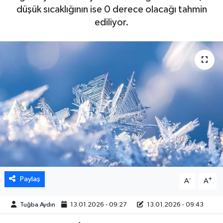
düşük sıcaklığının ise 0 derece olacağı tahmin
DÜNYA
ediliyor.
EGE
EĞİTİM
EKOLOJİ VE ÇEVRE
BİLİM VE TEKNOLOJİ
GENEL
GÜNDEM
Paylaş
-
+
A
A
HABERDE İNSAN
Tuğba Aydın
13.01.2026 - 09:27
13.01.2026 - 09:43
KÜLTÜR SANAT