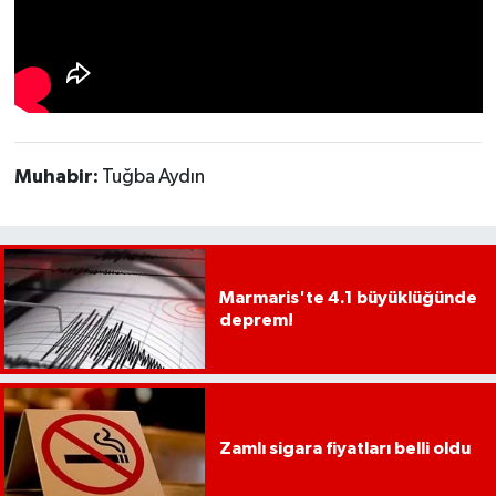
UŞAK
YURT
Muhabir:
Tuğba Aydın
Marmaris'te 4.1 büyüklüğünde
deprem!
Zamlı sigara fiyatları belli oldu