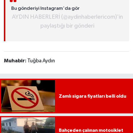
Bu gönderiyi Instagram'da gör
AYDIN HABERLERİ (@aydinhaberlericom)'in
paylaştığı bir gönderi
Muhabir:
Tuğba Aydın
Zamlı sigara fiyatları belli oldu
Bahçeden çalınan motosiklet