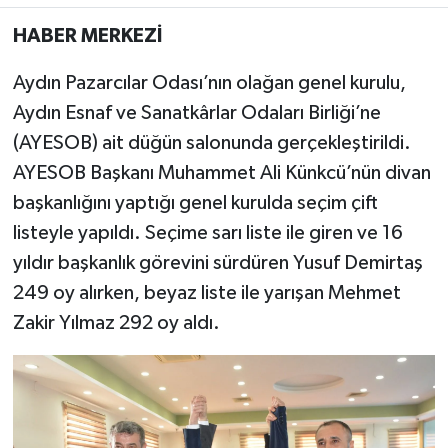
HABER MERKEZİ
MAGAZİN
Aydın Pazarcılar Odası’nın olağan genel kurulu,
ÖZEL HABER
Aydın Esnaf ve Sanatkârlar Odaları Birliği’ne
(AYESOB) ait düğün salonunda gerçekleştirildi.
SAĞLIK
AYESOB Başkanı Muhammet Ali Künkcü’nün divan
ŞİRKET HABERLERİ
başkanlığını yaptığı genel kurulda seçim çift
listeyle yapıldı. Seçime sarı liste ile giren ve 16
SİYASET
yıldır başkanlık görevini sürdüren Yusuf Demirtaş
249 oy alırken, beyaz liste ile yarışan Mehmet
SPOR
Zakir Yılmaz 292 oy aldı.
TEKNOLOJİ
YAŞAM