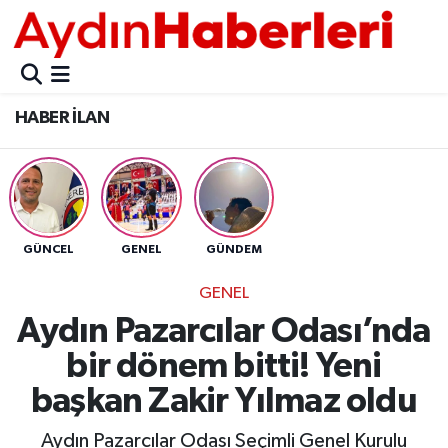
GÜNCEL
Aydın Nöbetçi Eczaneler
HABER İLAN
POLİTİKA
Aydın Hava Durumu
BELEDİYELER
Aydin Namaz Vakitleri
ASAYİŞ
Aydın Trafik Yoğunluk Haritası
GÜNCEL
GENEL
GÜNDEM
EKONOMİ
Süper Lig Puan Durumu ve Fikstür
GENEL
Aydın Pazarcılar Odası’nda
BÜLTEN
Tüm Manşetler
bir dönem bitti! Yeni
ÇEVRE
Son Dakika Haberleri
başkan Zakir Yılmaz oldu
DIŞ
Haber Arşivi
Aydın Pazarcılar Odası Seçimli Genel Kurulu