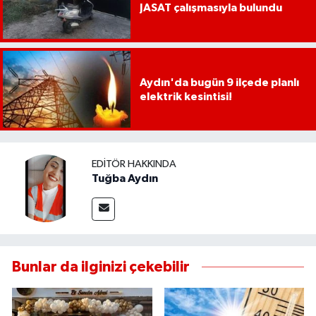
JASAT çalışmasıyla bulundu
Aydın'da bugün 9 ilçede planlı
elektrik kesintisi!
EDITÖR HAKKINDA
Tuğba Aydın
Bunlar da ilginizi çekebilir