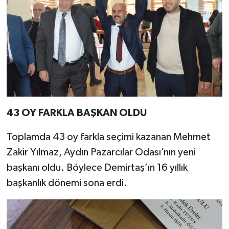
YEREL
AFYON
AFYONKARAHİSAR
AYDIN
DENİZLİ
43 OY FARKLA BAŞKAN OLDU
İZMİR
Toplamda 43 oy farkla seçimi kazanan Mehmet
Zakir Yılmaz, Aydın Pazarcılar Odası’nın yeni
KÜTAHYA
başkanı oldu. Böylece Demirtaş’ın 16 yıllık
başkanlık dönemi sona erdi.
MANİSA
MUĞLA