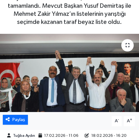
tamamlandı. Mevcut Başkan Yusuf Demirtaş ile
DÜNYA
Mehmet Zakir Yılmaz’ın listelerinin yarıştığı
seçimde kazanan taraf beyaz liste oldu.
EGE
EĞİTİM
EKOLOJİ VE ÇEVRE
BİLİM VE TEKNOLOJİ
GENEL
GÜNDEM
Paylaş
-
+
A
A
HABERDE İNSAN
Tuğba Aydın
17.02.2026 - 11:06
18.02.2026 - 16:20
KÜLTÜR SANAT