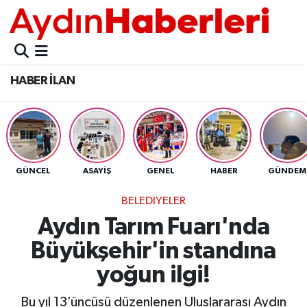
GÜNCEL
Aydın Nöbetçi Eczaneler
HABER İLAN
POLİTİKA
Aydın Hava Durumu
BELEDİYELER
Aydin Namaz Vakitleri
ASAYİŞ
Aydın Trafik Yoğunluk Haritası
GÜNCEL
ASAYİŞ
GENEL
HABER
GÜNDEM
EKONOMİ
Süper Lig Puan Durumu ve Fikstür
BELEDİYELER
Aydın Tarım Fuarı'nda
BÜLTEN
Tüm Manşetler
Büyükşehir'in standına
ÇEVRE
Son Dakika Haberleri
yoğun ilgi!
DIŞ
Haber Arşivi
Bu yıl 13’üncüsü düzenlenen Uluslararası Aydın