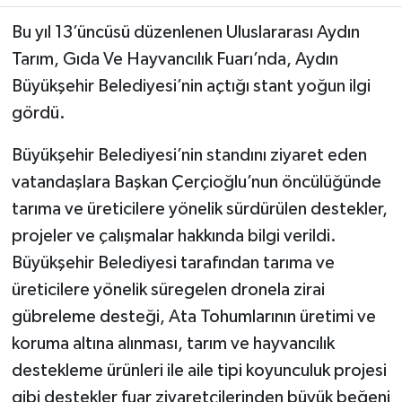
Bu yıl 13’üncüsü düzenlenen Uluslararası Aydın
MAGAZİN
Tarım, Gıda Ve Hayvancılık Fuarı’nda, Aydın
Büyükşehir Belediyesi’nin açtığı stant yoğun ilgi
ÖZEL HABER
gördü.
SAĞLIK
Büyükşehir Belediyesi’nin standını ziyaret eden
ŞİRKET HABERLERİ
vatandaşlara Başkan Çerçioğlu’nun öncülüğünde
tarıma ve üreticilere yönelik sürdürülen destekler,
SİYASET
projeler ve çalışmalar hakkında bilgi verildi.
Büyükşehir Belediyesi tarafından tarıma ve
SPOR
üreticilere yönelik süregelen dronela zirai
gübreleme desteği, Ata Tohumlarının üretimi ve
TEKNOLOJİ
koruma altına alınması, tarım ve hayvancılık
YAŞAM
destekleme ürünleri ile aile tipi koyunculuk projesi
gibi destekler fuar ziyaretçilerinden büyük beğeni