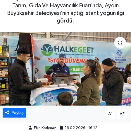
Tarım, Gıda Ve Hayvancılık Fuarı’nda, Aydın
DÜNYA
Büyükşehir Belediyesi’nin açtığı stant yoğun ilgi
gördü.
EGE
EĞİTİM
EKOLOJİ VE ÇEVRE
BİLİM VE TEKNOLOJİ
GENEL
GÜNDEM
Paylaş
-
+
A
A
HABERDE İNSAN
Ekin Korkmaz
16.02.2026 - 16:12
KÜLTÜR SANAT