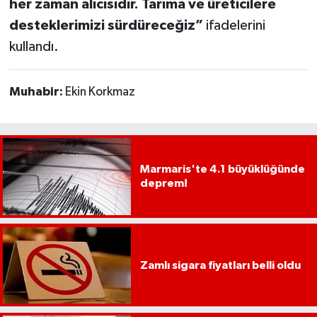
her zaman alıcısıdır. Tarıma ve üreticilere
desteklerimizi sürdüreceğiz”
ifadelerini
kullandı.
Muhabir:
Ekin Korkmaz
Marmaris'te 4.1 büyüklüğünde
deprem!
Zamlı sigara fiyatları belli oldu