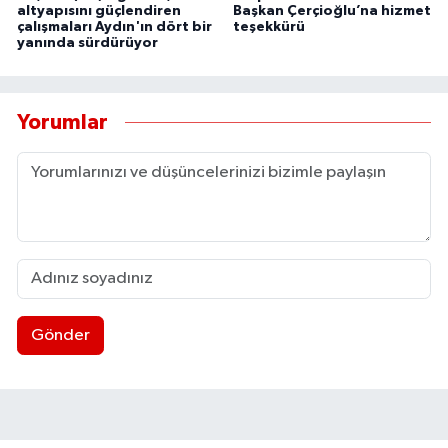
altyapısını güçlendiren
Başkan Çerçioğlu’na hizmet
çalışmaları Aydın'ın dört bir
teşekkürü
yanında sürdürüyor
Yorumlar
Gönder