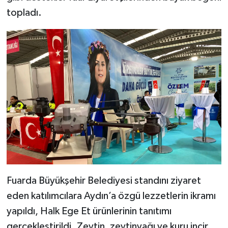
YEREL
topladı.
AFYON
AFYONKARAHİSAR
AYDIN
DENİZLİ
İZMİR
KÜTAHYA
Fuarda Büyükşehir Belediyesi standını ziyaret
MANİSA
eden katılımcılara Aydın’a özgü lezzetlerin ikramı
yapıldı, Halk Ege Et ürünlerinin tanıtımı
MUĞLA
gerçekleştirildi. Zeytin, zeytinyağı ve kuru incir