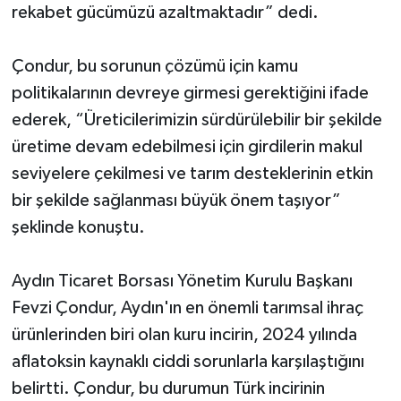
YEREL
rekabet gücümüzü azaltmaktadır” dedi.
AFYON
Çondur, bu sorunun çözümü için kamu
politikalarının devreye girmesi gerektiğini ifade
AFYONKARAHİSAR
ederek, “Üreticilerimizin sürdürülebilir bir şekilde
AYDIN
üretime devam edebilmesi için girdilerin makul
seviyelere çekilmesi ve tarım desteklerinin etkin
DENİZLİ
bir şekilde sağlanması büyük önem taşıyor”
şeklinde konuştu.
İZMİR
KÜTAHYA
Aydın Ticaret Borsası Yönetim Kurulu Başkanı
Fevzi Çondur, Aydın'ın en önemli tarımsal ihraç
MANİSA
ürünlerinden biri olan kuru incirin, 2024 yılında
aflatoksin kaynaklı ciddi sorunlarla karşılaştığını
MUĞLA
belirtti. Çondur, bu durumun Türk incirinin