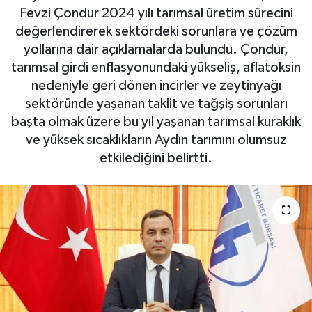
Fevzi Çondur 2024 yılı tarımsal üretim sürecini
DÜNYA
değerlendirerek sektördeki sorunlara ve çözüm
yollarına dair açıklamalarda bulundu. Çondur,
EGE
tarımsal girdi enflasyonundaki yükseliş, aflatoksin
nedeniyle geri dönen incirler ve zeytinyağı
EĞİTİM
sektöründe yaşanan taklit ve tağşiş sorunları
başta olmak üzere bu yıl yaşanan tarımsal kuraklık
EKOLOJİ VE ÇEVRE
ve yüksek sıcaklıkların Aydın tarımını olumsuz
etkilediğini belirtti.
BİLİM VE TEKNOLOJİ
GENEL
GÜNDEM
HABERDE İNSAN
KÜLTÜR SANAT