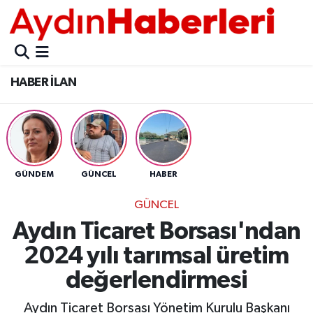
GÜNCEL
Aydın Nöbetçi Eczaneler
HABER İLAN
POLİTİKA
Aydın Hava Durumu
BELEDİYELER
Aydin Namaz Vakitleri
ASAYİŞ
Aydın Trafik Yoğunluk Haritası
GÜNDEM
GÜNCEL
HABER
EKONOMİ
Süper Lig Puan Durumu ve Fikstür
GÜNCEL
Aydın Ticaret Borsası'ndan
BÜLTEN
Tüm Manşetler
2024 yılı tarımsal üretim
ÇEVRE
Son Dakika Haberleri
değerlendirmesi
DIŞ
Haber Arşivi
Aydın Ticaret Borsası Yönetim Kurulu Başkanı