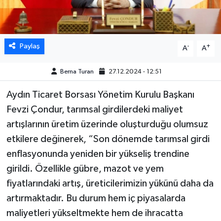
MAGAZİN
Paylaş
-
+
ÖZEL HABER
A
A
Berna Turan
27.12.2024 - 12:51
SAĞLIK
Aydın Ticaret Borsası Yönetim Kurulu Başkanı
ŞİRKET HABERLERİ
Fevzi Çondur, tarımsal girdilerdeki maliyet
SİYASET
artışlarının üretim üzerinde oluşturduğu olumsuz
etkilere değinerek, “Son dönemde tarımsal girdi
SPOR
enflasyonunda yeniden bir yükseliş trendine
girildi. Özellikle gübre, mazot ve yem
TEKNOLOJİ
fiyatlarındaki artış, üreticilerimizin yükünü daha da
artırmaktadır. Bu durum hem iç piyasalarda
YAŞAM
maliyetleri yükseltmekte hem de ihracatta