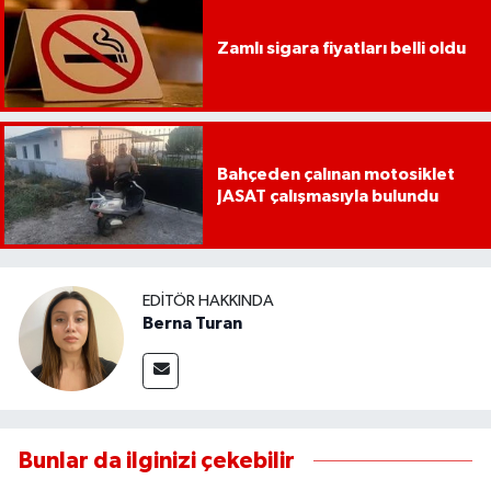
Zamlı sigara fiyatları belli oldu
Bahçeden çalınan motosiklet
JASAT çalışmasıyla bulundu
EDITÖR HAKKINDA
Berna Turan
Bunlar da ilginizi çekebilir