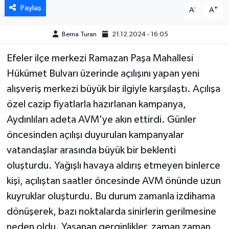
Paylaş
-
+
A
A
MAGAZİN
Berna Turan
21.12.2024 - 16:05
ÖZEL HABER
Efeler ilçe merkezi Ramazan Paşa Mahallesi
Hükümet Bulvarı üzerinde açılışını yapan yeni
SAĞLIK
alışveriş merkezi büyük bir ilgiyle karşılaştı. Açılışa
ŞİRKET HABERLERİ
özel cazip fiyatlarla hazırlanan kampanya,
Aydınlıları adeta AVM'ye akın ettirdi. Günler
SİYASET
öncesinden açılışı duyurulan kampanyalar
vatandaşlar arasında büyük bir beklenti
SPOR
oluşturdu. Yağışlı havaya aldırış etmeyen binlerce
TEKNOLOJİ
kişi, açılıştan saatler öncesinde AVM önünde uzun
kuyruklar oluşturdu. Bu durum zamanla izdihama
YAŞAM
dönüşerek, bazı noktalarda sinirlerin gerilmesine
neden oldu. Yaşanan gerginlikler, zaman zaman