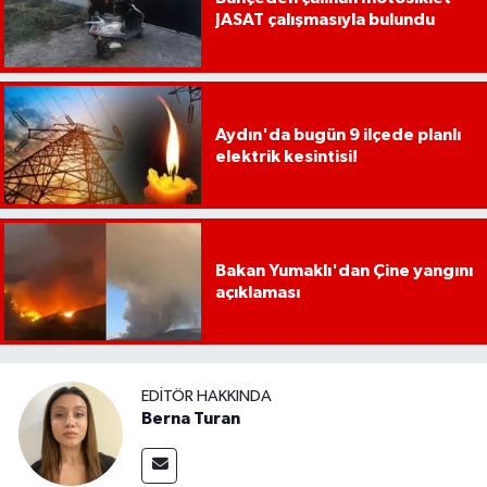
JASAT çalışmasıyla bulundu
Aydın'da bugün 9 ilçede planlı
elektrik kesintisi!
Bakan Yumaklı'dan Çine yangını
açıklaması
EDITÖR HAKKINDA
Berna Turan