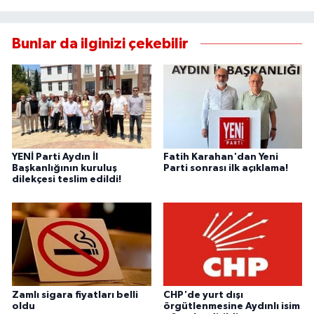
Bunlar da ilginizi çekebilir
YENİ Parti Aydın İl
Fatih Karahan'dan Yeni
Başkanlığının kuruluş
Parti sonrası ilk açıklama!
dilekçesi teslim edildi!
Zamlı sigara fiyatları belli
CHP'de yurt dışı
oldu
örgütlenmesine Aydınlı isim