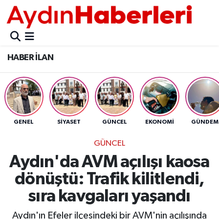
GÜNCEL
Aydın Nöbetçi Eczaneler
HABER İLAN
POLİTİKA
Aydın Hava Durumu
BELEDİYELER
Aydin Namaz Vakitleri
ASAYİŞ
Aydın Trafik Yoğunluk Haritası
GENEL
SİYASET
GÜNCEL
EKONOMİ
GÜNDEM
EKONOMİ
Süper Lig Puan Durumu ve Fikstür
GÜNCEL
Aydın'da AVM açılışı kaosa
BÜLTEN
Tüm Manşetler
dönüştü: Trafik kilitlendi,
ÇEVRE
Son Dakika Haberleri
sıra kavgaları yaşandı
DIŞ
Haber Arşivi
Aydın'ın Efeler ilçesindeki bir AVM'nin açılışında