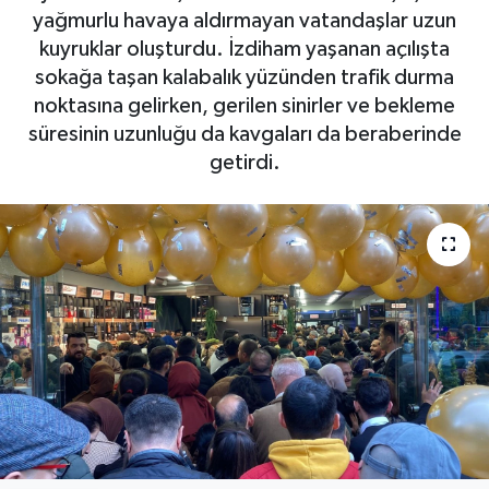
yağmurlu havaya aldırmayan vatandaşlar uzun
DÜNYA
kuyruklar oluşturdu. İzdiham yaşanan açılışta
sokağa taşan kalabalık yüzünden trafik durma
EGE
noktasına gelirken, gerilen sinirler ve bekleme
süresinin uzunluğu da kavgaları da beraberinde
EĞİTİM
getirdi.
EKOLOJİ VE ÇEVRE
BİLİM VE TEKNOLOJİ
GENEL
GÜNDEM
HABERDE İNSAN
KÜLTÜR SANAT