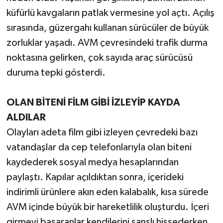
YEREL
küfürlü kavgaların patlak vermesine yol açtı. Açılış
sırasında, güzergahı kullanan sürücüler de büyük
AFYON
zorluklar yaşadı. AVM çevresindeki trafik durma
AFYONKARAHİSAR
noktasına gelirken, çok sayıda araç sürücüsü
duruma tepki gösterdi.
AYDIN
OLAN BİTENİ FİLM GİBİ İZLEYİP KAYDA
DENİZLİ
ALDILAR
İZMİR
Olayları adeta film gibi izleyen çevredeki bazı
vatandaşlar da cep telefonlarıyla olan biteni
KÜTAHYA
kaydederek sosyal medya hesaplarından
paylaştı. Kapılar açıldıktan sonra, içerideki
MANİSA
indirimli ürünlere akın eden kalabalık, kısa sürede
MUĞLA
AVM içinde büyük bir hareketlilik oluşturdu. İçeri
girmeyi başaranlar kendilerini şanslı hissederken,