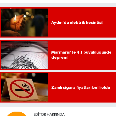
UŞAK
YURT
Aydın’da elektrik kesintisi!
Marmaris'te 4.1 büyüklüğünde
deprem!
Zamlı sigara fiyatları belli oldu
EDITÖR HAKKINDA