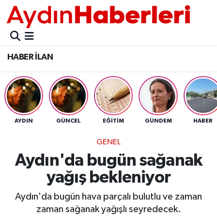
GÜNCEL
Aydın Nöbetçi Eczaneler
HABER İLAN
POLİTİKA
Aydın Hava Durumu
BELEDİYELER
Aydin Namaz Vakitleri
ASAYİŞ
Aydın Trafik Yoğunluk Haritası
AYDIN
GÜNCEL
EĞİTİM
GÜNDEM
HABER
EKONOMİ
Süper Lig Puan Durumu ve Fikstür
GENEL
Aydın'da bugün sağanak
BÜLTEN
Tüm Manşetler
yağış bekleniyor
ÇEVRE
Son Dakika Haberleri
Aydın'da bugün hava parçalı bulutlu ve zaman
zaman sağanak yağışlı seyredecek.
DIŞ
Haber Arşivi