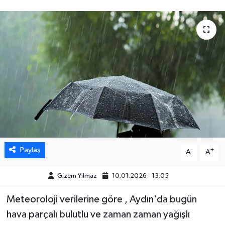
DÜNYA
EGE
EĞİTİM
EKOLOJİ VE ÇEVRE
BİLİM VE TEKNOLOJİ
GENEL
Paylaş
-
+
A
A
GÜNDEM
Gizem Yılmaz
10.01.2026 - 13:05
HABERDE İNSAN
Meteoroloji verilerine göre , Aydın'da bugün
hava parçalı bulutlu ve zaman zaman yağışlı
KÜLTÜR SANAT