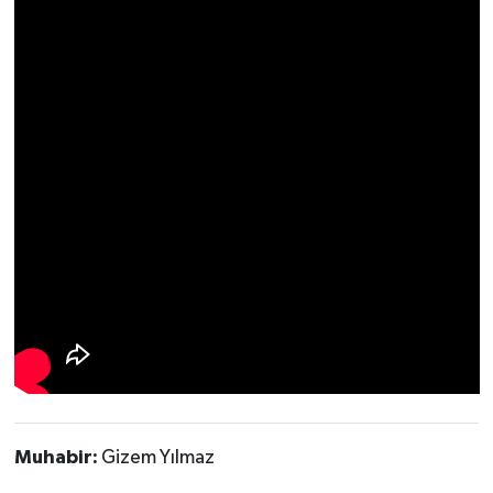
YEREL
AFYON
AFYONKARAHİSAR
AYDIN
DENİZLİ
İZMİR
KÜTAHYA
MANİSA
MUĞLA
Muhabir:
Gizem Yılmaz