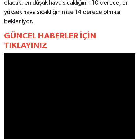
olacak. en düşük hava sıcaklığının 10 derece, en
yüksek hava sıcaklığının ise 14 derece olması
MAGAZİN
bekleniyor.
ÖZEL HABER
GÜNCEL HABERLER İÇİN
TIKLAYINIZ
SAĞLIK
ŞİRKET HABERLERİ
SİYASET
SPOR
TEKNOLOJİ
YAŞAM