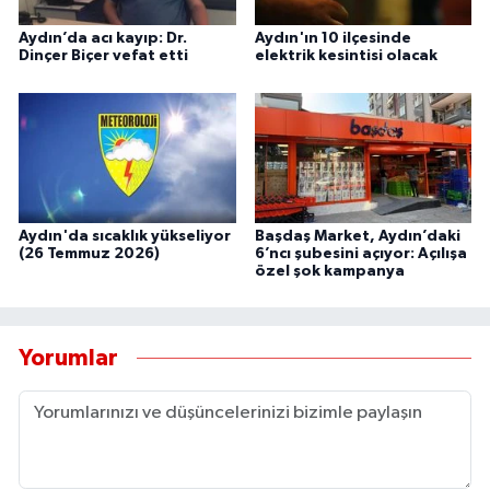
Aydın’da acı kayıp: Dr.
Aydın'ın 10 ilçesinde
Dinçer Biçer vefat etti
elektrik kesintisi olacak
Aydın'da sıcaklık yükseliyor
Başdaş Market, Aydın’daki
(26 Temmuz 2026)
6’ncı şubesini açıyor: Açılışa
özel şok kampanya
Yorumlar