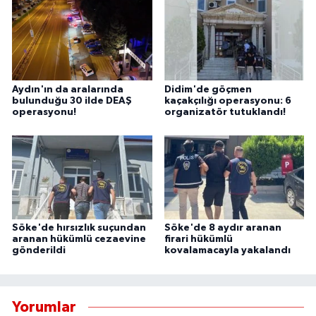
Aydın'ın da aralarında
Didim'de göçmen
bulunduğu 30 ilde DEAŞ
kaçakçılığı operasyonu: 6
operasyonu!
organizatör tutuklandı!
Söke'de hırsızlık suçundan
Söke'de 8 aydır aranan
aranan hükümlü cezaevine
firari hükümlü
gönderildi
kovalamacayla yakalandı
Yorumlar