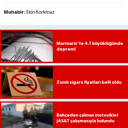
YEREL
Muhabir:
Ekin Korkmaz
AFYON
AFYONKARAHİSAR
Marmaris'te 4.1 büyüklüğünde
AYDIN
deprem!
DENİZLİ
İZMİR
Zamlı sigara fiyatları belli oldu
KÜTAHYA
MANİSA
Bahçeden çalınan motosiklet
MUĞLA
JASAT çalışmasıyla bulundu