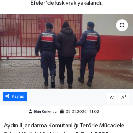
Efeler'de kıskıvrak yakalandı.
DÜNYA
EGE
EĞİTİM
EKOLOJİ VE ÇEVRE
BİLİM VE TEKNOLOJİ
GENEL
Paylaş
-
+
A
A
GÜNDEM
Ekin Korkmaz
09.01.2026 - 11:02
HABERDE İNSAN
Aydın İl Jandarma Komutanlığı Terörle Mücadele
KÜLTÜR SANAT