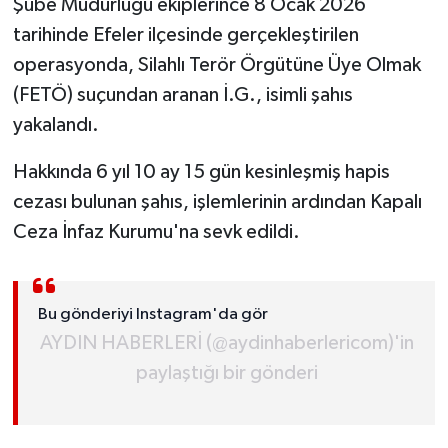
Şube Müdürlüğü ekiplerince 8 Ocak 2026
tarihinde Efeler ilçesinde gerçekleştirilen
MAGAZİN
operasyonda, Silahlı Terör Örgütüne Üye Olmak
(FETÖ) suçundan aranan İ.G., isimli şahıs
ÖZEL HABER
yakalandı.
SAĞLIK
Hakkında 6 yıl 10 ay 15 gün kesinleşmiş hapis
ŞİRKET HABERLERİ
cezası bulunan şahıs, işlemlerinin ardından Kapalı
Ceza İnfaz Kurumu'na sevk edildi.
SİYASET
SPOR
Bu gönderiyi Instagram'da gör
AYDIN HABERLERİ (@aydinhaberlericom)'in
TEKNOLOJİ
paylaştığı bir gönderi
YAŞAM