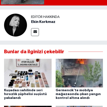
UŞAK
YURT
EDITÖR HAKKINDA
Ekin Korkmaz
Bunlar da ilginizi çekebilir
Kuşadası sahilinde seri
Germencik'te mobilya
hırsızlık şüphelisi suçüstü
mağazasında çıkan yangın
yakalandı
kontrol altına alındı