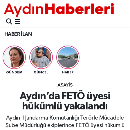
GÜNCEL
Aydın Nöbetçi Eczaneler
HABER İLAN
POLİTİKA
Aydın Hava Durumu
BELEDİYELER
Aydin Namaz Vakitleri
ASAYİŞ
Aydın Trafik Yoğunluk Haritası
GÜNDEM
GÜNCEL
HABER
EKONOMİ
Süper Lig Puan Durumu ve Fikstür
ASAYİŞ
Aydın’da FETÖ üyesi
BÜLTEN
Tüm Manşetler
hükümlü yakalandı
ÇEVRE
Son Dakika Haberleri
Aydın İl Jandarma Komutanlığı Terörle Mücadele
Şube Müdürlüğü ekiplerince FETÖ üyesi hükümlü
DIŞ
Haber Arşivi