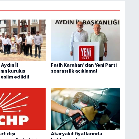
 Aydın İl
Fatih Karahan'dan Yeni Parti
nın kuruluş
sonrası ilk açıklama!
teslim edildi!
rt dışı
Akaryakıt fiyatlarında