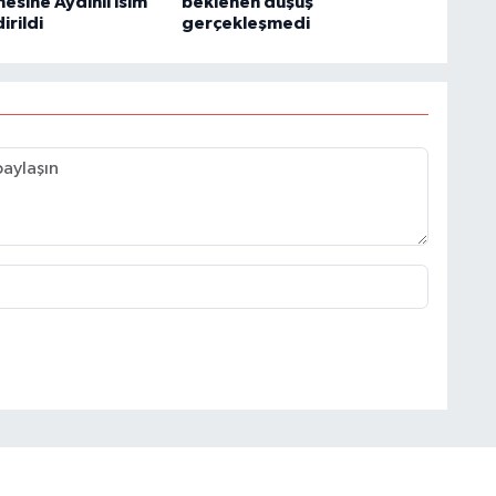
esine Aydınlı isim
beklenen düşüş
irildi
gerçekleşmedi