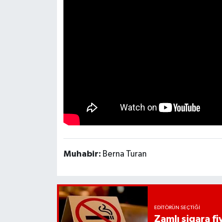
YEREL
AFYON
AFYONKARAHİSAR
AYDIN
DENİZLİ
İZMİR
Muhabir:
Berna Turan
KÜTAHYA
MANİSA
MUĞLA
EDITÖRÜN SEÇTIĞI
Zamlı sigara fiy