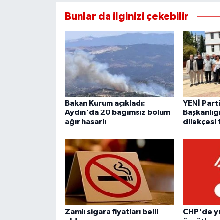
Bunlar da ilginizi çekebilir
Bakan Kurum açıkladı:
YENİ Parti
Aydın'da 20 bağımsız bölüm
Başkanlığı
ağır hasarlı
dilekçesi 
Zamlı sigara fiyatları belli
CHP'de yu