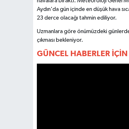
havalara bıraktı. Meteoroloji Genel M
Aydın'da gün içinde en düşük hava sıca
MAGAZİN
23 derce olacağı tahmin ediliyor.
ÖZEL HABER
Uzmanlara göre önümüzdeki günlerde h
çıkması bekleniyor.
SAĞLIK
GÜNCEL HABERLER İÇİN 
ŞİRKET HABERLERİ
SİYASET
SPOR
TEKNOLOJİ
YAŞAM