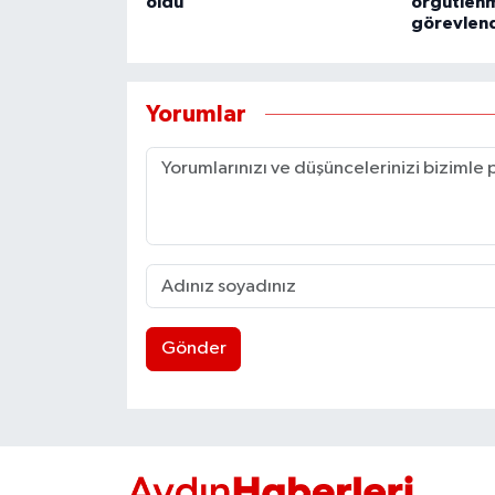
oldu
örgütlenm
görevlend
Yorumlar
Gönder