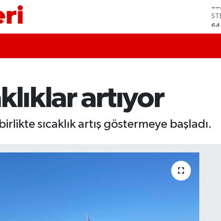
ST
64
GR
65
Bİ
13
BI
64
lıklar artıyor
DO
47
EU
55
irlikte sıcaklık artış göstermeye başladı.