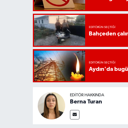
UŞAK
YURT
EDITÖRÜN SEÇTIĞI
Bahçeden çalın
EDITÖRÜN SEÇTIĞI
Aydın'da bugün 
EDITÖR HAKKINDA
Berna Turan