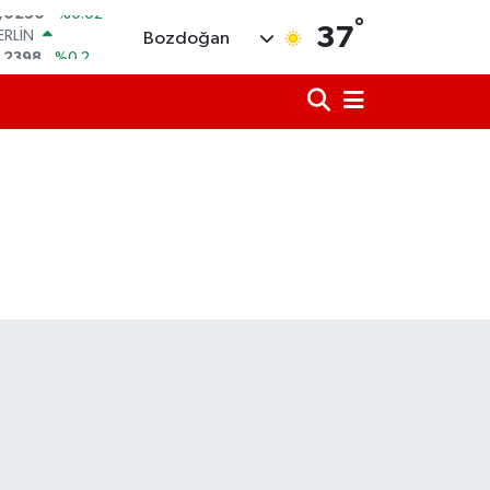
°
ERLİN
37
Bozdoğan
,2398
%0.2
AM ALTIN
00.87
%0.12
ST100
.799
%70
TCOIN
.643,95
%0.16
LAR
,6006
%0.06
RO
,0250
%0.02