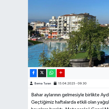
DÜNYA
EGE
EĞİTİM
EKOLOJİ VE ÇEVRE
BİLİM VE TEKNOLOJİ
GENEL
GÜNDEM
Berna Turan
15.04.2025 - 09:30
Bahar aylarının gelmesiyle birlikte Ayd
HABERDE İNSAN
Geçtiğimiz haftalarda etkili olan yağışl
KÜLTÜR SANAT