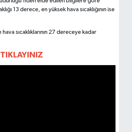
üdürlüğü'nden elde edilen bilgilere göre
klığı 13 derece, en yüksek hava sıcaklığının ise
ava sıcaklıklarının 27 dereceye kadar
TIKLAYINIZ