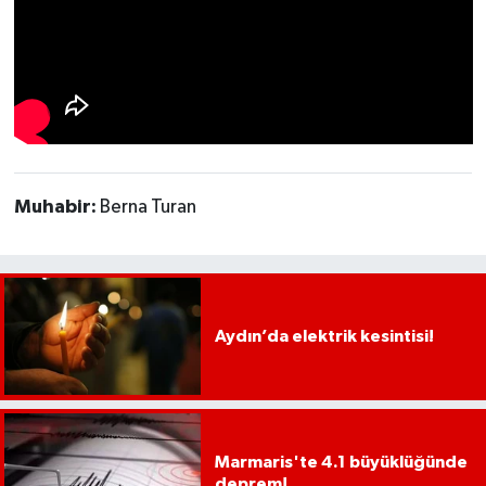
Muhabir:
Berna Turan
Aydın’da elektrik kesintisi!
Marmaris'te 4.1 büyüklüğünde
deprem!