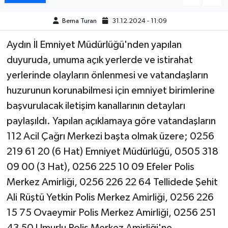
Berna Turan
31.12.2024 - 11:09
MAGAZİN
Aydın İl Emniyet Müdürlüğü'nden yapılan
ÖZEL HABER
duyuruda, umuma açık yerlerde ve istirahat
yerlerinde olayların önlenmesi ve vatandaşların
SAĞLIK
huzurunun korunabilmesi için emniyet birimlerine
ŞİRKET HABERLERİ
başvurulacak iletişim kanallarının detayları
paylaşıldı. Yapılan açıklamaya göre vatandaşların
SİYASET
112 Acil Çağrı Merkezi başta olmak üzere; 0256
219 61 20 (6 Hat) Emniyet Müdürlüğü, 0505 318
SPOR
09 00 (3 Hat), 0256 225 10 09 Efeler Polis
TEKNOLOJİ
Merkez Amirliği, 0256 226 22 64 Tellidede Şehit
Ali Rüştü Yetkin Polis Merkez Amirliği, 0256 226
YAŞAM
15 75 Ovaeymir Polis Merkez Amirliği, 0256 251