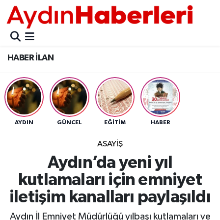
GÜNCEL
Aydın Nöbetçi Eczaneler
HABER İLAN
POLİTİKA
Aydın Hava Durumu
BELEDİYELER
Aydin Namaz Vakitleri
ASAYİŞ
Aydın Trafik Yoğunluk Haritası
AYDIN
GÜNCEL
EĞİTİM
HABER
EKONOMİ
Süper Lig Puan Durumu ve Fikstür
ASAYİŞ
Aydın’da yeni yıl
BÜLTEN
Tüm Manşetler
kutlamaları için emniyet
ÇEVRE
Son Dakika Haberleri
iletişim kanalları paylaşıldı
DIŞ
Haber Arşivi
Aydın İl Emniyet Müdürlüğü yılbaşı kutlamaları ve