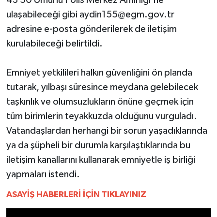
43 50 Umurlu Polis Merkez Amirliği'ne
YEREL
ulaşabileceği gibi
aydin155@egm.gov.tr
AFYON
adresine e-posta gönderilerek de iletişim
kurulabileceği belirtildi.
AFYONKARAHİSAR
Emniyet yetkilileri halkın güvenliğini ön planda
AYDIN
tutarak, yılbaşı süresince meydana gelebilecek
taşkınlık ve olumsuzlukların önüne geçmek için
DENİZLİ
tüm birimlerin teyakkuzda olduğunu vurguladı.
İZMİR
Vatandaşlardan herhangi bir sorun yaşadıklarında
ya da şüpheli bir durumla karşılaştıklarında bu
KÜTAHYA
iletişim kanallarını kullanarak emniyetle iş birliği
yapmaları istendi.
MANİSA
ASAYİŞ HABERLERİ İÇİN TIKLAYINIZ
MUĞLA