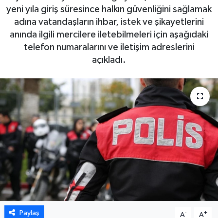
yeni yıla giriş süresince halkın güvenliğini sağlamak
DÜNYA
adına vatandaşların ihbar, istek ve şikayetlerini
anında ilgili mercilere iletebilmeleri için aşağıdaki
EGE
telefon numaralarını ve iletişim adreslerini
açıkladı.
EĞİTİM
EKOLOJİ VE ÇEVRE
BİLİM VE TEKNOLOJİ
GENEL
GÜNDEM
HABERDE İNSAN
Paylaş
-
+
A
A
KÜLTÜR SANAT