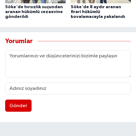
Söke'de hırsızlık suçundan
Söke'de 8 aydır aranan
aranan hükümlü cezaevine
firari hükümlü
gönderildi
kovalamacayla yakalandı
Yorumlar
Gönder