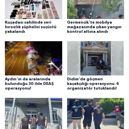
Kuşadası sahilinde seri
Germencik'te mobilya
hırsızlık şüphelisi suçüstü
mağazasında çıkan yangın
yakalandı
kontrol altına alındı
Aydın'ın da aralarında
Didim'de göçmen
bulunduğu 30 ilde DEAŞ
kaçakçılığı operasyonu: 6
operasyonu!
organizatör tutuklandı!