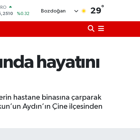
°
TERLİN
29
Bozdoğan
4,4811
%0.38
RAM ALTIN
660.55
%0.03
İST100
3.779
%-14
ITCOIN
4.959,79
%1.11
ında hayatını
OLAR
7,7436
%0.18
URO
5,2510
%0.32
rin hastane binasına çarparak
un’un Aydın’ın Çine ilçesinden