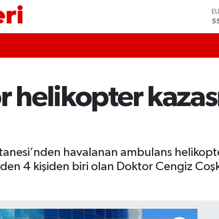
S
6
G
6
B
1
B
6
r helikopter kazas
D
4
E
5
tanesi’nden havalanan ambulans helikopte
en 4 kişiden biri olan Doktor Cengiz Coşk