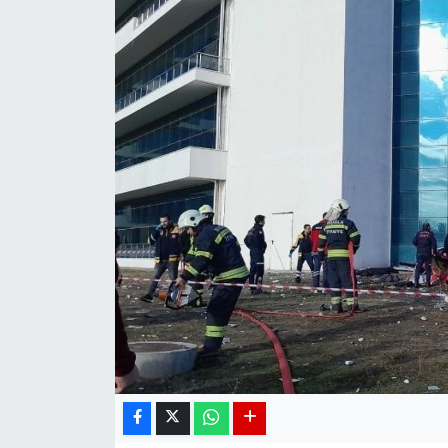
DÜNYA
EGE
EĞİTİM
EKOLOJİ VE ÇEVRE
BİLİM VE TEKNOLOJİ
GENEL
GÜNDEM
HABERDE İNSAN
KÜLTÜR SANAT