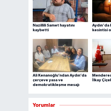
Nazillili Samet hayatını
Aydın'da 
kaybetti
kesintisi 
Ali Kenanoğlu’ndan Aydın’da
Menderes 
çerçeve yasa ve
İlkay Çiçe
demokratikleşme mesajı
Yorumlar