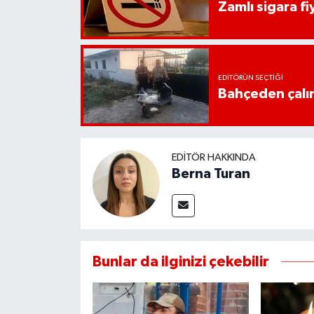
Zamlı sigara fiy
EDITÖRÜN SEÇTIĞI
Bahçeden çalın
EDITÖR HAKKINDA
Berna Turan
Bunlar da ilginizi çekebilir