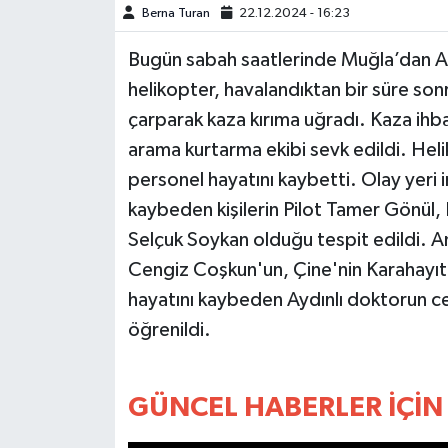
Berna Turan
22.12.2024 - 16:23
MAGAZİN
Bugün sabah saatlerinde Muğla’dan An
helikopter, havalandıktan bir süre son
ÖZEL HABER
çarparak kaza kırıma uğradı. Kaza ihb
arama kurtarma ekibi sevk edildi. Heli
SAĞLIK
personel hayatını kaybetti. Olay yeri 
ŞİRKET HABERLERİ
kaybeden kişilerin Pilot Tamer Gönül,
Selçuk Soykan olduğu tespit edildi. A
SİYASET
Cengiz Coşkun'un, Çine'nin Karahayıt
hayatını kaybeden Aydınlı doktorun 
SPOR
öğrenildi.
TEKNOLOJİ
GÜNCEL HABERLER İÇİN 
YAŞAM