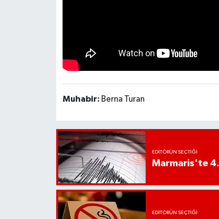
UŞAK
YURT
Muhabir:
Berna Turan
EDITÖRÜN SEÇTIĞI
Marmaris'te 4
EDITÖRÜN SEÇTIĞI