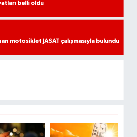
atları belli oldu
an motosiklet JASAT çalışmasıyla bulundu