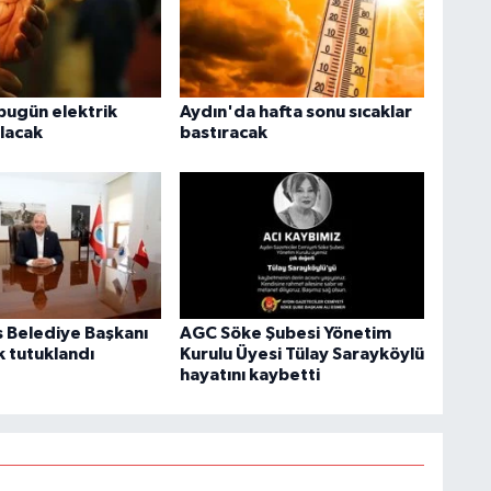
bugün elektrik
Aydın'da hafta sonu sıcaklar
olacak
bastıracak
Belediye Başkanı
AGC Söke Şubesi Yönetim
k tutuklandı
Kurulu Üyesi Tülay Sarayköylü
hayatını kaybetti