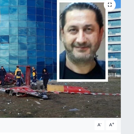
-
+
A
A