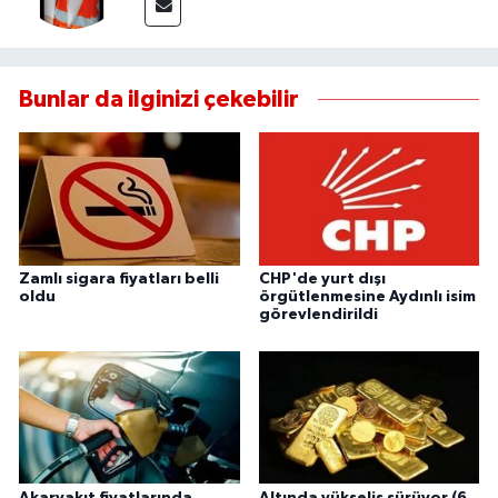
UŞAK
YURT
Bunlar da ilginizi çekebilir
Zamlı sigara fiyatları belli
CHP'de yurt dışı
oldu
örgütlenmesine Aydınlı isim
görevlendirildi
Akaryakıt fiyatlarında
Altında yükseliş sürüyor (6