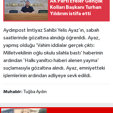
AK Parti Efeler Gençlik
Kolları Başkanı Turhan
MAGAZİN
Yıldırım istifa etti
ÖZEL HABER
Aydınpost İmtiyaz Sahibi Yelis Ayaz'ın, sabah
SAĞLIK
saatlerinde gözaltına alındığı öğrenildi. Ayaz,
yapmış olduğu 'Vahim iddialar gerçek çıktı:
ŞİRKET HABERLERİ
Milletvekilinin oğlu okulu silahla bastı' haberinin
ardından 'Halkı yanıltıcı haberi alenen yayma'
SİYASET
suçlamasıyla gözaltına alındı. Ayaz, emniyetteki
işlemlerinin ardından adliyeye sevk edildi.
SPOR
TEKNOLOJİ
Muhabir:
Tuğba Aydın
YAŞAM