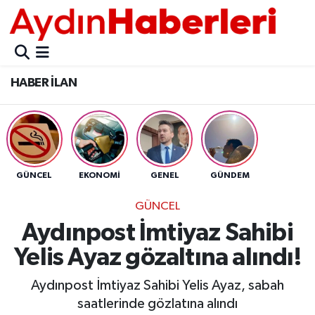
GÜNCEL
Aydın Nöbetçi Eczaneler
HABER İLAN
POLİTİKA
Aydın Hava Durumu
BELEDİYELER
Aydin Namaz Vakitleri
ASAYİŞ
Aydın Trafik Yoğunluk Haritası
GÜNCEL
EKONOMİ
GENEL
GÜNDEM
EKONOMİ
Süper Lig Puan Durumu ve Fikstür
GÜNCEL
Aydınpost İmtiyaz Sahibi
BÜLTEN
Tüm Manşetler
Yelis Ayaz gözaltına alındı!
ÇEVRE
Son Dakika Haberleri
Aydınpost İmtiyaz Sahibi Yelis Ayaz, sabah
saatlerinde gözlatına alındı
DIŞ
Haber Arşivi