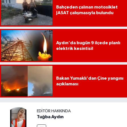
YEREL
Bahçeden çalınan motosiklet
JASAT çalışmasıyla bulundu
AFYON
AFYONKARAHİSAR
Aydın'da bugün 9 ilçede planlı
AYDIN
elektrik kesintisi!
DENİZLİ
İZMİR
Bakan Yumaklı'dan Çine yangını
açıklaması
KÜTAHYA
MANİSA
EDITÖR HAKKINDA
Tuğba Aydın
MUĞLA