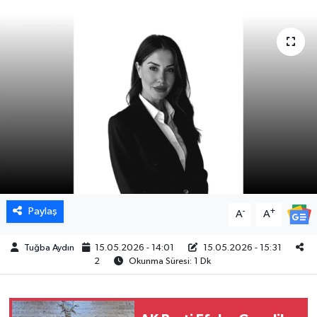
DÜNYA
EGE
EĞİTİM
EKOLOJİ VE ÇEVRE
BİLİM VE TEKNOLOJİ
GENEL
Paylaş
-
+
A
A
GÜNDEM
Tuğba Aydın
15.05.2026 - 14:01
15.05.2026 - 15:31
2
Okunma Süresi: 1 Dk
HABERDE İNSAN
KÜLTÜR SANAT