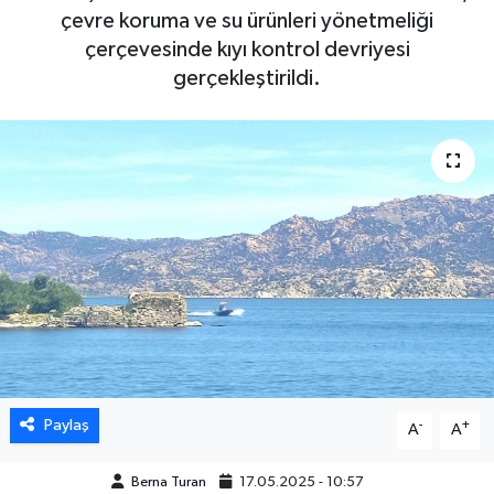
çevre koruma ve su ürünleri yönetmeliği
DÜNYA
çerçevesinde kıyı kontrol devriyesi
gerçekleştirildi.
EGE
EĞİTİM
EKOLOJİ VE ÇEVRE
BİLİM VE TEKNOLOJİ
GENEL
GÜNDEM
Paylaş
-
+
A
A
HABERDE İNSAN
Berna Turan
17.05.2025 - 10:57
KÜLTÜR SANAT