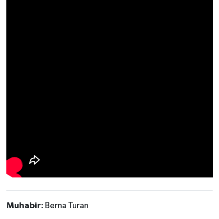
UŞAK
YURT
Muhabir:
Berna Turan