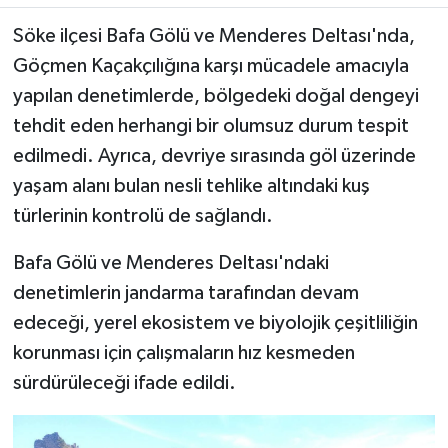
Söke ilçesi Bafa Gölü ve Menderes Deltası'nda,
MAGAZİN
Göçmen Kaçakçılığına karşı mücadele amacıyla
yapılan denetimlerde, bölgedeki doğal dengeyi
ÖZEL HABER
tehdit eden herhangi bir olumsuz durum tespit
SAĞLIK
edilmedi. Ayrıca, devriye sırasında göl üzerinde
yaşam alanı bulan nesli tehlike altındaki kuş
ŞİRKET HABERLERİ
türlerinin kontrolü de sağlandı.
SİYASET
Bafa Gölü ve Menderes Deltası'ndaki
denetimlerin jandarma tarafından devam
SPOR
edeceği, yerel ekosistem ve biyolojik çeşitliliğin
korunması için çalışmaların hız kesmeden
TEKNOLOJİ
sürdürüleceği ifade edildi.
YAŞAM