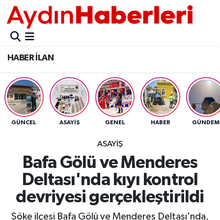
GÜNCEL
Aydın Nöbetçi Eczaneler
HABER İLAN
POLİTİKA
Aydın Hava Durumu
BELEDİYELER
Aydin Namaz Vakitleri
ASAYİŞ
Aydın Trafik Yoğunluk Haritası
GÜNCEL
ASAYİŞ
GENEL
HABER
GÜNDEM
EKONOMİ
Süper Lig Puan Durumu ve Fikstür
ASAYİŞ
Bafa Gölü ve Menderes
BÜLTEN
Tüm Manşetler
Deltası'nda kıyı kontrol
ÇEVRE
Son Dakika Haberleri
devriyesi gerçekleştirildi
DIŞ
Haber Arşivi
Söke ilçesi Bafa Gölü ve Menderes Deltası'nda,