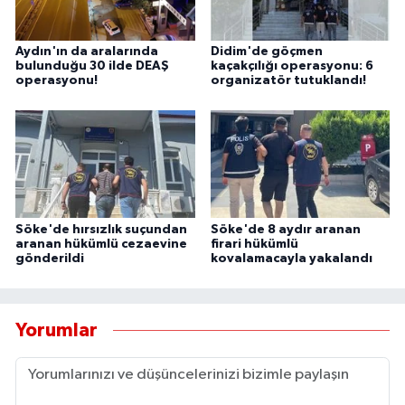
Aydın'ın da aralarında
Didim'de göçmen
bulunduğu 30 ilde DEAŞ
kaçakçılığı operasyonu: 6
operasyonu!
organizatör tutuklandı!
Söke'de hırsızlık suçundan
Söke'de 8 aydır aranan
aranan hükümlü cezaevine
firari hükümlü
gönderildi
kovalamacayla yakalandı
Yorumlar