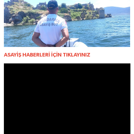
YEREL
AFYON
AFYONKARAHİSAR
AYDIN
ASAYİŞ HABERLERİ İÇİN TIKLAYINIZ
DENİZLİ
İZMİR
KÜTAHYA
MANİSA
MUĞLA