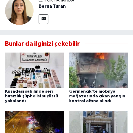
EDITÖR HAKKINDA
Berna Turan
Bunlar da ilginizi çekebilir
Kuşadası sahilinde seri
Germencik'te mobilya
hırsızlık şüphelisi suçüstü
mağazasında çıkan yangın
yakalandı
kontrol altına alındı