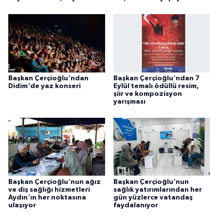
Başkan Çerçioğlu'ndan
Başkan Çerçioğlu'ndan 7
Didim'de yaz konseri
Eylül temalı ödüllü resim,
şiir ve kompozisyon
yarışması
Başkan Çerçioğlu'nun ağız
Başkan Çerçioğlu'nun
ve diş sağlığı hizmetleri
sağlık yatırımlarından her
Aydın'ın her noktasına
gün yüzlerce vatandaş
ulaşıyor
faydalanıyor