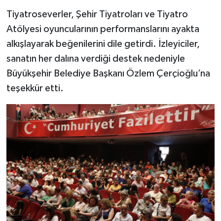
Tiyatroseverler, Şehir Tiyatroları ve Tiyatro
MAGAZİN
Atölyesi oyuncularının performanslarını ayakta
alkışlayarak beğenilerini dile getirdi. İzleyiciler,
ÖZEL HABER
sanatın her dalına verdiği destek nedeniyle
Büyükşehir Belediye Başkanı Özlem Çerçioğlu’na
SAĞLIK
teşekkür etti.
ŞİRKET HABERLERİ
SİYASET
SPOR
TEKNOLOJİ
YAŞAM