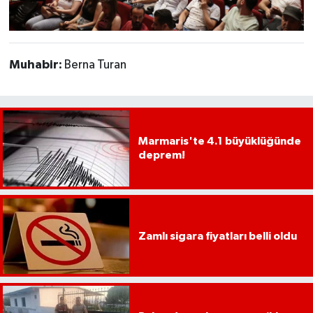
YEREL
AFYON
Muhabir:
Berna Turan
AFYONKARAHİSAR
AYDIN
Marmaris'te 4.1 büyüklüğünde
DENİZLİ
deprem!
İZMİR
KÜTAHYA
Zamlı sigara fiyatları belli oldu
MANİSA
MUĞLA