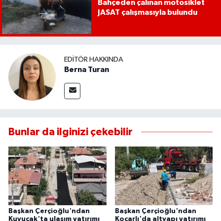
Bahçeden çalınan motosiklet
UŞAK
JASAT çalışmasıyla bulundu
YURT
EDITÖR HAKKINDA
Berna Turan
Bunlar da ilginizi çekebilir
Başkan Çerçioğlu'ndan
Başkan Çerçioğlu'ndan
Kuyucak'ta ulaşım yatırımı
Koçarlı'da altyapı yatırımı