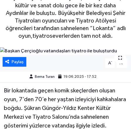
kültür ve sanat dolu gece ile bir kez daha
DÜNYA
Aydınlılar ile buluştu. Büyükşehir Belediyesi Şehir
Tiyatroları oyuncuları ve Tiyatro Atölyesi
EGE
öğrencileri tarafından sahnelenen “Lokanta” adlı
oyun,tiyatroseverlerden tam not aldı.
EĞİTİM
EKOLOJİ VE ÇEVRE
Paylaş
-
+
A
A
BİLİM VE TEKNOLOJİ
Berna Turan
19.06.2025 - 17:52
GENEL
Bir lokantada geçen komik skeçlerden oluşan
oyun, 7’den 70’e her yaştan izleyiciyi kahkahalara
GÜNDEM
boğdu. Şükran Güngör-Yıldız Kenter Kültür
HABERDE İNSAN
Merkezi ve Tiyatro Salonu’nda sahnelenen
gösterimi yüzlerce vatandaş ilgiyle izledi.
KÜLTÜR SANAT