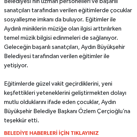
Belediyesi’nin uzman personelleri ve başarılı
YEREL
sanatçıları tarafından verilen eğitimlerde çocuklar
AFYON
sosyalleşme imkanı da buluyor. Eğitimler ile
Aydınlı miniklerin müziğe olan ilgisi arttırılırken
AFYONKARAHİSAR
temel müzik bilgisi edinmeleri de sağlanıyor.
Geleceğin başarılı sanatçıları, Aydın Büyükşehir
AYDIN
Belediyesi tarafından verilen eğitimler ile
DENİZLİ
yetişiyor.
İZMİR
Eğitimlerde güzel vakit geçirdiklerini, yeni
keşfettikleri yeteneklerini geliştirmekten dolayı
KÜTAHYA
mutlu olduklarını ifade eden çocuklar, Aydın
Büyükşehir Belediye Başkanı Özlem Çerçioğlu’na
MANİSA
teşekkür etti.
MUĞLA
BELEDİYE HABERLERİ İÇİN TIKLAYINIZ