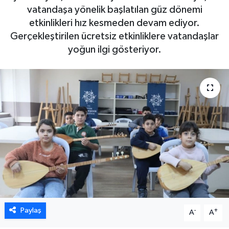
vatandaşa yönelik başlatılan güz dönemi
DÜNYA
etkinlikleri hız kesmeden devam ediyor.
Gerçekleştirilen ücretsiz etkinliklere vatandaşlar
EGE
yoğun ilgi gösteriyor.
EĞİTİM
EKOLOJİ VE ÇEVRE
BİLİM VE TEKNOLOJİ
GENEL
GÜNDEM
HABERDE İNSAN
Paylaş
-
+
A
A
KÜLTÜR SANAT