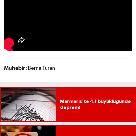
Muhabir:
Berna Turan
Marmaris'te 4.1 büyüklüğünde
deprem!