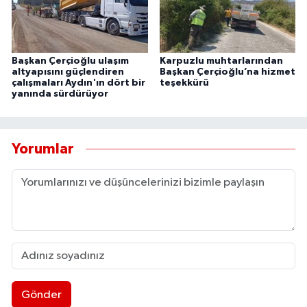
Başkan Çerçioğlu ulaşım
Karpuzlu muhtarlarından
altyapısını güçlendiren
Başkan Çerçioğlu’na hizmet
çalışmaları Aydın'ın dört bir
teşekkürü
yanında sürdürüyor
Yorumlar
Gönder