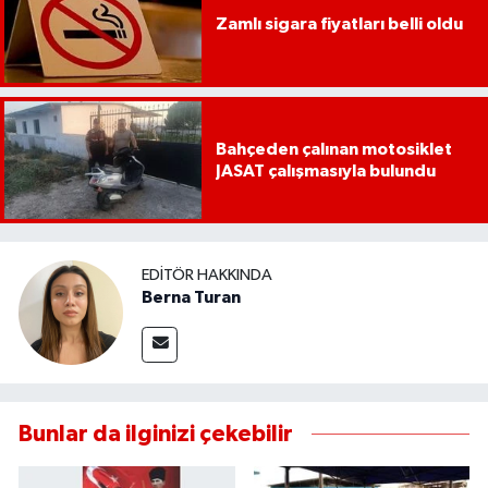
Zamlı sigara fiyatları belli oldu
Bahçeden çalınan motosiklet
JASAT çalışmasıyla bulundu
EDITÖR HAKKINDA
Berna Turan
Bunlar da ilginizi çekebilir