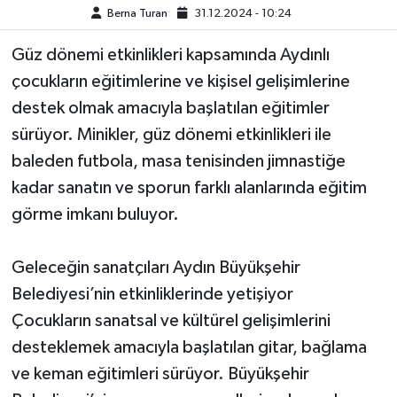
Berna Turan
31.12.2024 - 10:24
MAGAZİN
Güz dönemi etkinlikleri kapsamında Aydınlı
çocukların eğitimlerine ve kişisel gelişimlerine
ÖZEL HABER
destek olmak amacıyla başlatılan eğitimler
SAĞLIK
sürüyor. Minikler, güz dönemi etkinlikleri ile
baleden futbola, masa tenisinden jimnastiğe
ŞİRKET HABERLERİ
kadar sanatın ve sporun farklı alanlarında eğitim
görme imkanı buluyor.
SİYASET
Geleceğin sanatçıları Aydın Büyükşehir
SPOR
Belediyesi’nin etkinliklerinde yetişiyor
TEKNOLOJİ
Çocukların sanatsal ve kültürel gelişimlerini
desteklemek amacıyla başlatılan gitar, bağlama
YAŞAM
ve keman eğitimleri sürüyor. Büyükşehir