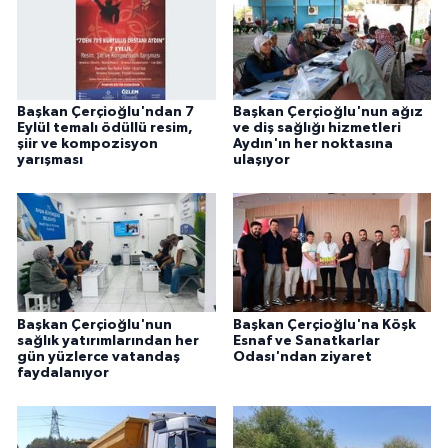
Başkan Çerçioğlu'ndan 7
Başkan Çerçioğlu'nun ağız
Eylül temalı ödüllü resim,
ve diş sağlığı hizmetleri
şiir ve kompozisyon
Aydın'ın her noktasına
yarışması
ulaşıyor
Başkan Çerçioğlu'nun
Başkan Çerçioğlu'na Köşk
sağlık yatırımlarından her
Esnaf ve Sanatkarlar
gün yüzlerce vatandaş
Odası'ndan ziyaret
faydalanıyor