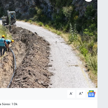
-
+
A
A
Süresi: 1 Dk