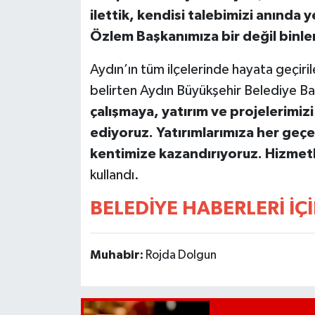
UŞAK
ilettik, kendisi talebimizi anında 
Özlem Başkanımıza bir değil binl
YURT
Aydın’ın tüm ilçelerinde hayata geçiri
belirten Aydın Büyükşehir Belediye B
çalışmaya, yatırım ve projelerimi
ediyoruz. Yatırımlarımıza her geçen
kentimize kazandırıyoruz. Hizme
kullandı.
BELEDİYE HABERLERİ İÇİ
Muhabir:
Rojda Dolgun