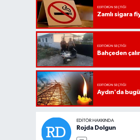
EDITÖRÜN SEÇTIĞI
Zamlı sigara fiy
EDITÖRÜN SEÇTIĞI
Bahçeden çalın
EDITÖRÜN SEÇTIĞI
Aydın'da bugün 
EDITÖR HAKKINDA
Rojda Dolgun