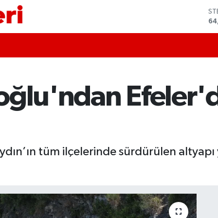
GR
65
Bİ
13
BI
64
DO
47
oğlu'ndan Efeler'd
EU
55
ST
64
ın’ın tüm ilçelerinde sürdürülen altyapı 