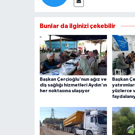
Bunlar da ilginizi çekebilir
Başkan Çerçioğlu'nun ağız ve
Başkan Çe
diş sağlığı hizmetleri Aydın'ın
yatırımla
her noktasına ulaşıyor
yüzlerce 
faydalanı