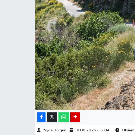
DÜNYA
EGE
EĞİTİM
EKOLOJİ VE ÇEVRE
BİLİM VE TEKNOLOJİ
GENEL
GÜNDEM
HABERDE İNSAN
Rojda Dolgun
18.06.2026 - 12:04
Okunma 
KÜLTÜR SANAT