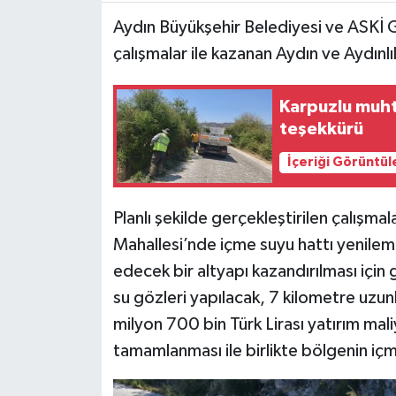
Aydın Büyükşehir Belediyesi ve ASKİ 
MAGAZİN
çalışmalar ile kazanan Aydın ve Aydınlı
ÖZEL HABER
Karpuzlu muht
teşekkürü
SAĞLIK
İçeriği Görüntül
ŞİRKET HABERLERİ
Planlı şekilde gerçekleştirilen çalışma
SİYASET
Mahallesi’nde içme suyu hattı yenileme
SPOR
edecek bir altyapı kazandırılması için
su gözleri yapılacak, 7 kilometre uzun
TEKNOLOJİ
milyon 700 bin Türk Lirası yatırım mali
tamamlanması ile birlikte bölgenin iç
YAŞAM