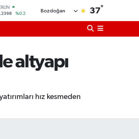
°
AM ALTIN
37
Bozdoğan
13.94
%0.32
ST100
.799
%70
TCOIN
.643,95
%0.16
LAR
,6006
%0.06
e altyapı
RO
,0250
%0.02
ERLİN
,2398
%0.2
yatırımları hız kesmeden