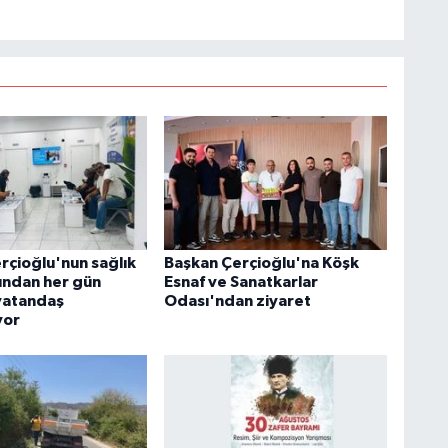
rçioğlu'nun sağlık
Başkan Çerçioğlu'na Köşk
rından her gün
Esnaf ve Sanatkarlar
vatandaş
Odası'ndan ziyaret
yor