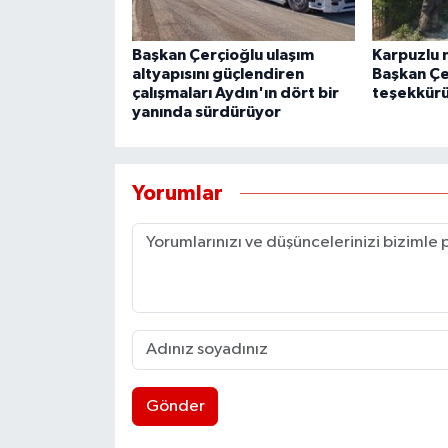
Başkan Çerçioğlu ulaşım
Karpuzlu 
altyapısını güçlendiren
Başkan Çe
çalışmaları Aydın'ın dört bir
teşekkür
yanında sürdürüyor
Yorumlar
Gönder