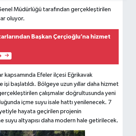
Genel Müdürlüğü tarafından gerçekleştirilen
lar oluyor.
arlarından Başkan Çerçioğlu’na hizmet
e
lar kapsamında Efeler ilçesi Eğrikavak
 işi başlatıldı. Bölgeye uzun yıllar daha hizmet
 gerçekleştirilen çalışmalar doğrultusunda yeni
luğunda içme suyu isale hattı yenilenecek. 7
yetiyle hayata geçirilen projenin
me suyu altyapısı daha modern hale getirilecek.