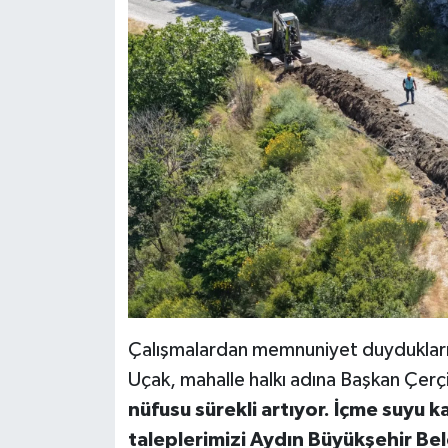
YEREL
AFYON
AFYONKARAHİSAR
AYDIN
DENİZLİ
İZMİR
KÜTAHYA
Çalışmalardan memnuniyet duydukların
MANİSA
Uçak, mahalle halkı adına Başkan Çerç
nüfusu sürekli artıyor. İçme suyu k
MUĞLA
taleplerimizi Aydın Büyükşehir Be