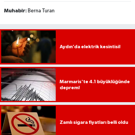
Muhabir:
Berna Turan
Aydın’da elektrik kesintisi!
Marmaris'te 4.1 büyüklüğünde
deprem!
Zamlı sigara fiyatları belli oldu