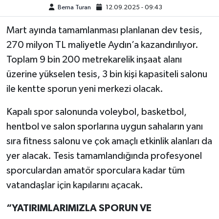
Berna Turan
12.09.2025 - 09:43
MAGAZİN
Mart ayında tamamlanması planlanan dev tesis,
270 milyon TL maliyetle Aydın’a kazandırılıyor.
ÖZEL HABER
Toplam 9 bin 200 metrekarelik inşaat alanı
SAĞLIK
üzerine yükselen tesis, 3 bin kişi kapasiteli salonu
ile kentte sporun yeni merkezi olacak.
ŞİRKET HABERLERİ
Kapalı spor salonunda voleybol, basketbol,
SİYASET
hentbol ve salon sporlarına uygun sahaların yanı
sıra fitness salonu ve çok amaçlı etkinlik alanları da
SPOR
yer alacak. Tesis tamamlandığında profesyonel
sporculardan amatör sporculara kadar tüm
TEKNOLOJİ
vatandaşlar için kapılarını açacak.
YAŞAM
“YATIRIMLARIMIZLA SPORUN VE