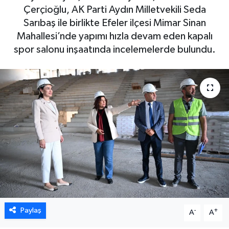
Çerçioğlu, AK Parti Aydın Milletvekili Seda
DÜNYA
Sarıbaş ile birlikte Efeler ilçesi Mimar Sinan
Mahallesi’nde yapımı hızla devam eden kapalı
EGE
spor salonu inşaatında incelemelerde bulundu.
EĞİTİM
EKOLOJİ VE ÇEVRE
BİLİM VE TEKNOLOJİ
GENEL
GÜNDEM
HABERDE İNSAN
Paylaş
-
+
A
A
KÜLTÜR SANAT