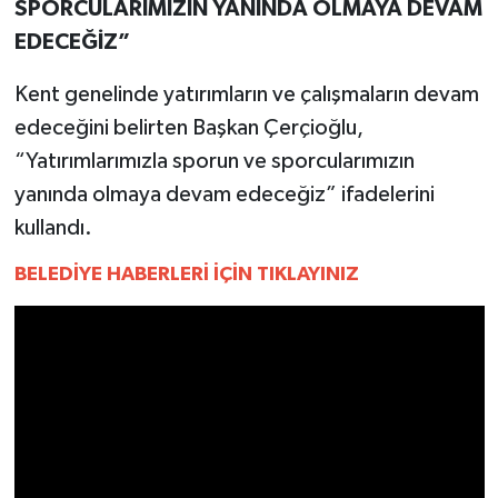
YEREL
SPORCULARIMIZIN YANINDA OLMAYA DEVAM
EDECEĞİZ”
AFYON
Kent genelinde yatırımların ve çalışmaların devam
AFYONKARAHİSAR
edeceğini belirten Başkan Çerçioğlu,
“Yatırımlarımızla sporun ve sporcularımızın
AYDIN
yanında olmaya devam edeceğiz” ifadelerini
kullandı.
DENİZLİ
BELEDİYE HABERLERİ İÇİN TIKLAYINIZ
İZMİR
KÜTAHYA
MANİSA
MUĞLA