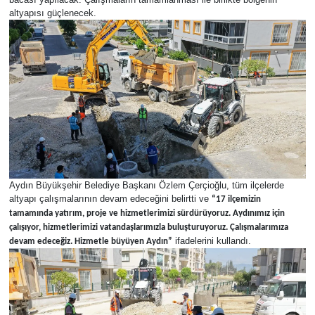
altyapısı güçlenecek.
DÜNYA
EGE
EĞİTİM
EKOLOJİ VE ÇEVRE
BİLİM VE TEKNOLOJİ
Aydın Büyükşehir Belediye Başkanı Özlem Çerçioğlu, tüm ilçelerde
altyapı çalışmalarının devam edeceğini belirtti ve
“17 ilçemizin
GENEL
tamamında yatırım, proje ve hizmetlerimizi sürdürüyoruz. Aydınımız için
çalışıyor, hizmetlerimizi vatandaşlarımızla buluşturuyoruz. Çalışmalarımıza
GÜNDEM
ifadelerini kullandı.
devam edeceğiz. Hizmetle büyüyen Aydın”
HABERDE İNSAN
KÜLTÜR SANAT