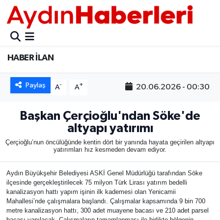
GÜNCEL
Aydın Nöbetçi Eczaneler
HABER İLAN
POLİTİKA
Aydın Hava Durumu
Paylaş
-
+
BELEDİYELER
Aydin Namaz Vakitleri
20.06.2026 - 00:30
A
A
ASAYİŞ
Aydın Trafik Yoğunluk Haritası
Başkan Çerçioğlu'ndan Söke'de
altyapı yatırımı
EKONOMİ
Süper Lig Puan Durumu ve Fikstür
Çerçioğlu’nun öncülüğünde kentin dört bir yanında hayata geçirilen altyapı
yatırımları hız kesmeden devam ediyor.
BÜLTEN
Tüm Manşetler
Aydın Büyükşehir Belediyesi ASKİ Genel Müdürlüğü tarafından Söke
ilçesinde gerçekleştirilecek 75 milyon Türk Lirası yatırım bedelli
ÇEVRE
Son Dakika Haberleri
kanalizasyon hattı yapım işinin ilk kademesi olan Yenicamii
Mahallesi’nde çalışmalara başlandı. Çalışmalar kapsamında 9 bin 700
metre kanalizasyon hattı, 300 adet muayene bacası ve 210 adet parsel
DIŞ
Haber Arşivi
bacası yapılacak. Çalışmaların tamamlanması ile birlikte bölgenin