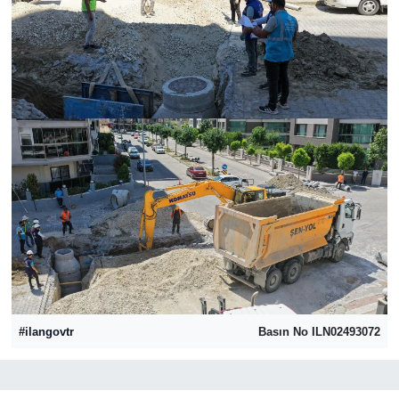
MAGAZİN
ÖZEL HABER
SAĞLIK
ŞİRKET HABERLERİ
SİYASET
SPOR
TEKNOLOJİ
#ilangovtr
Basın No ILN02493072
YAŞAM