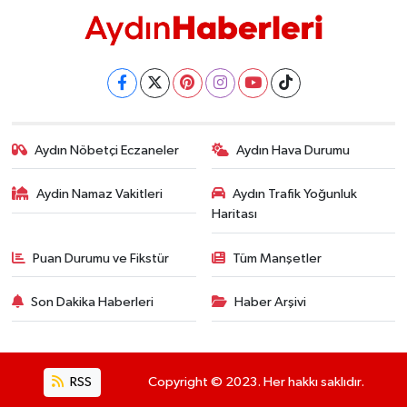
YEREL
AFYON
AFYONKARAHİSAR
AYDIN
Aydın Nöbetçi Eczaneler
Aydın Hava Durumu
DENİZLİ
Aydin Namaz Vakitleri
Aydın Trafik Yoğunluk
Haritası
İZMİR
Puan Durumu ve Fikstür
Tüm Manşetler
KÜTAHYA
Son Dakika Haberleri
Haber Arşivi
MANİSA
MUĞLA
RSS
Copyright © 2023. Her hakkı saklıdır.