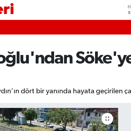
S
6
G
6
B
1
B
6
oğlu'ndan Söke'ye
D
4
E
5
n’ın dört bir yanında hayata geçirilen ç