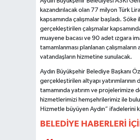
Aydın Büyükşehir Belediyesi ASKİ Gen
kazandırılacak olan 77 milyon Türk Lira
MAGAZİN
kapsamında çalışmalar başladı. Söke 
gerçekleştirilen çalışmalar kapsamın
ÖZEL HABER
muayene bacası ve 90 adet ızgara imal
SAĞLIK
tamamlanması planlanan çalışmaların ar
vatandaşların hizmetine sunulacak.
ŞİRKET HABERLERİ
Aydın Büyükşehir Belediye Başkanı Öz
SİYASET
gerçekleştirilen altyapı yatırımlarının
tamamında yatırım ve projelerimize de
SPOR
hizmetlerimizi hemşehrilerimiz ile bul
Hizmetle büyüyen Aydın” ifadelerini k
TEKNOLOJİ
BELEDİYE HABERLERİ İÇİ
YAŞAM