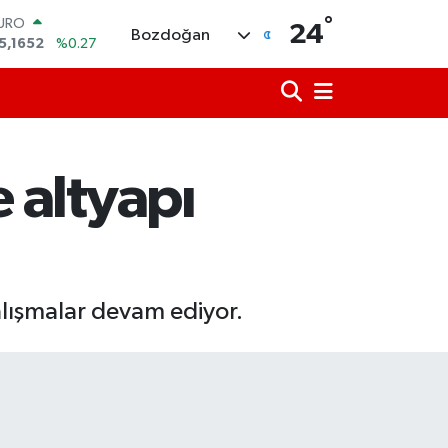
°
TERLİN
24
Bozdoğan
4,4046
%0.35
RAM ALTIN
648.99
%2.59
İST100
3.773
%-19
ITCOIN
5.130,04
%1.2
 altyapı
OLAR
7,7106
%0.17
URO
5,1652
%0.27
alışmalar devam ediyor.