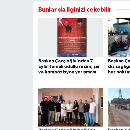
Bunlar da ilginizi çekebilir
Başkan Çerçioğlu'ndan 7
Başkan Çe
Eylül temalı ödüllü resim, şiir
diş sağlığ
ve kompozisyon yarışması
her noktas