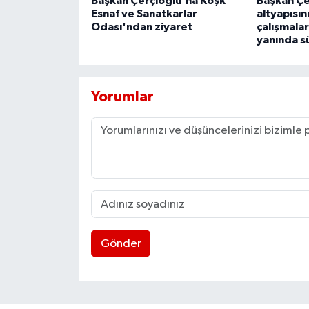
Başkan Çerçioğlu'na Köşk
Başkan Çe
Esnaf ve Sanatkarlar
altyapısın
Odası'ndan ziyaret
çalışmalar
yanında s
Yorumlar
Gönder