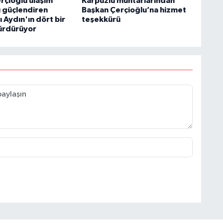
rçioğlu ulaşım
Karpuzlu muhtarlarından
ı güçlendiren
Başkan Çerçioğlu’na hizmet
ı Aydın'ın dört bir
teşekkürü
ürdürüyor