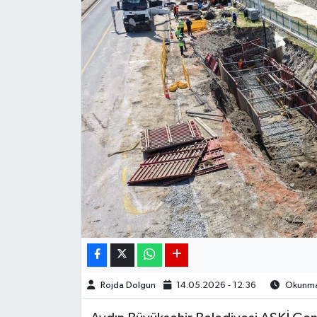
DÜNYA
EGE
EĞİTİM
EKOLOJİ VE ÇEVRE
BİLİM VE TEKNOLOJİ
GENEL
GÜNDEM
HABERDE İNSAN
Rojda Dolgun
14.05.2026 - 12:36
Okunma 
KÜLTÜR SANAT