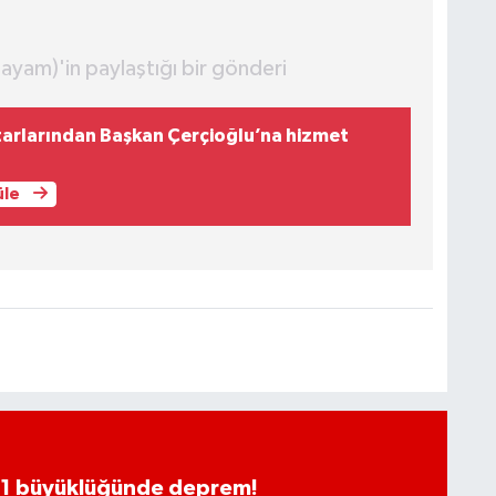
yam)'in paylaştığı bir gönderi
arlarından Başkan Çerçioğlu’na hizmet
üle
.1 büyüklüğünde deprem!