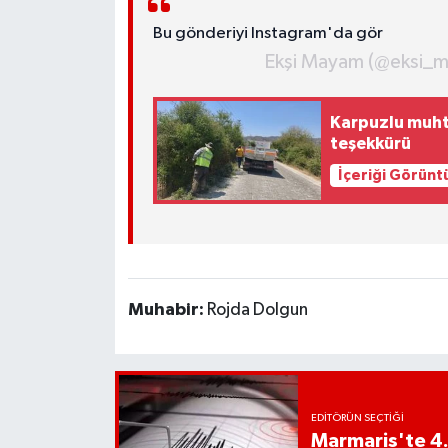
YEREL
Bu gönderiyi Instagram'da gör
AFYON
Ekşi Mayam (@eksi_ma
AFYONKARAHİSAR
Karpuzlu muht
teşekkürü
AYDIN
İçeriği Görünt
DENİZLİ
İZMİR
Muhabir:
Rojda Dolgun
KÜTAHYA
MANİSA
MUĞLA
EDITÖRÜN SEÇTIĞI
Marmaris'te 4