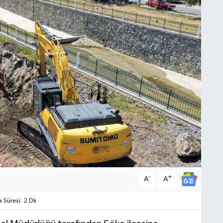
-
+
A
A
Süresi: 2 Dk