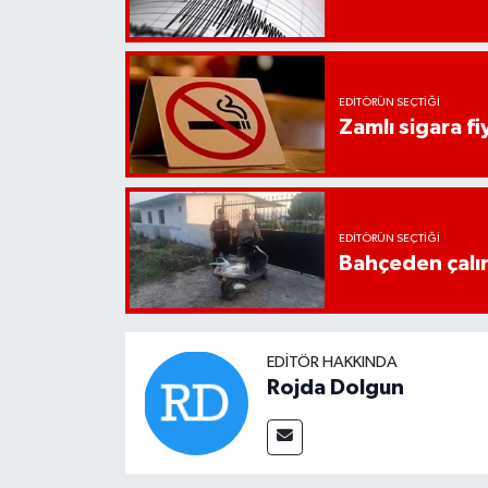
UŞAK
YURT
EDITÖRÜN SEÇTIĞI
Zamlı sigara fiy
EDITÖRÜN SEÇTIĞI
Bahçeden çalın
EDITÖR HAKKINDA
Rojda Dolgun