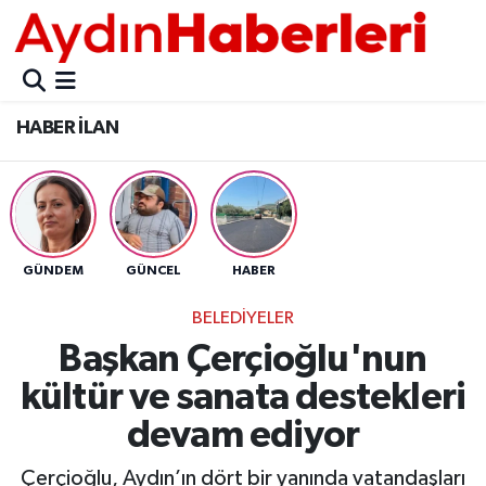
GÜNCEL
Aydın Nöbetçi Eczaneler
HABER İLAN
POLİTİKA
Aydın Hava Durumu
BELEDİYELER
Aydin Namaz Vakitleri
ASAYİŞ
Aydın Trafik Yoğunluk Haritası
GÜNDEM
GÜNCEL
HABER
EKONOMİ
Süper Lig Puan Durumu ve Fikstür
BELEDİYELER
Başkan Çerçioğlu'nun
BÜLTEN
Tüm Manşetler
kültür ve sanata destekleri
ÇEVRE
Son Dakika Haberleri
devam ediyor
DIŞ
Haber Arşivi
Çerçioğlu, Aydın’ın dört bir yanında vatandaşları