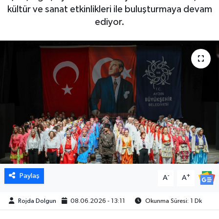
kültür ve sanat etkinlikleri ile buluşturmaya devam
DÜNYA
ediyor.
EGE
EĞİTİM
EKOLOJİ VE ÇEVRE
BİLİM VE TEKNOLOJİ
GENEL
GÜNDEM
Paylaş
-
+
A
A
HABERDE İNSAN
Rojda Dolgun
08.06.2026 - 13:11
Okunma Süresi: 1 Dk
KÜLTÜR SANAT