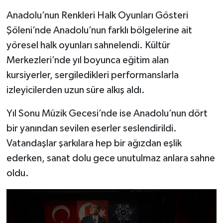
YEREL
Anadolu’nun Renkleri Halk Oyunları Gösteri
AFYON
Şöleni’nde Anadolu’nun farklı bölgelerine ait
yöresel halk oyunları sahnelendi. Kültür
AFYONKARAHİSAR
Merkezleri’nde yıl boyunca eğitim alan
kursiyerler, sergiledikleri performanslarla
AYDIN
izleyicilerden uzun süre alkış aldı.
DENİZLİ
Yıl Sonu Müzik Gecesi’nde ise Anadolu’nun dört
bir yanından sevilen eserler seslendirildi.
İZMİR
Vatandaşlar şarkılara hep bir ağızdan eşlik
KÜTAHYA
ederken, sanat dolu gece unutulmaz anlara sahne
oldu.
MANİSA
MUĞLA