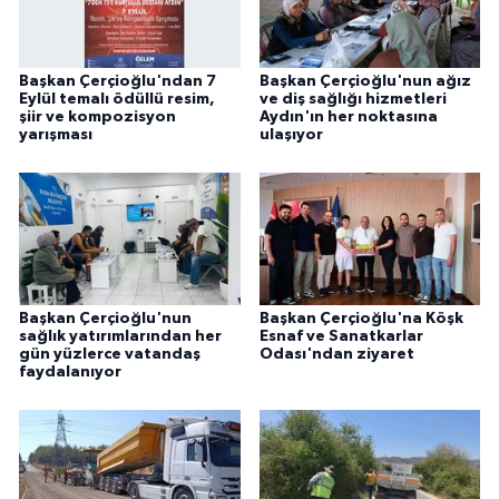
Başkan Çerçioğlu'ndan 7
Başkan Çerçioğlu'nun ağız
Eylül temalı ödüllü resim,
ve diş sağlığı hizmetleri
şiir ve kompozisyon
Aydın'ın her noktasına
yarışması
ulaşıyor
Başkan Çerçioğlu'nun
Başkan Çerçioğlu'na Köşk
sağlık yatırımlarından her
Esnaf ve Sanatkarlar
gün yüzlerce vatandaş
Odası'ndan ziyaret
faydalanıyor