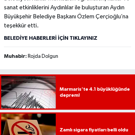
sanat etkinliklerini Aydınlılar ile buluşturan Aydın
Büyükşehir Belediye Başkanı Özlem Çerçioğlu’na
teşekkür etti.
BELEDİYE HABERLERİ İÇİN TIKLAYINIZ
Muhabir:
Rojda Dolgun
Marmaris'te 4.1 büyüklüğünde
deprem!
Zamlı sigara fiyatları belli oldu