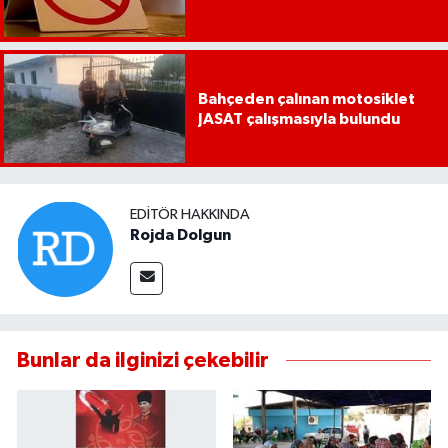
Bahçeden çalınan motosiklet
JASAT çalışmasıyla bulundu
EDITÖR HAKKINDA
Rojda Dolgun
Bunlar da ilginizi çekebilir