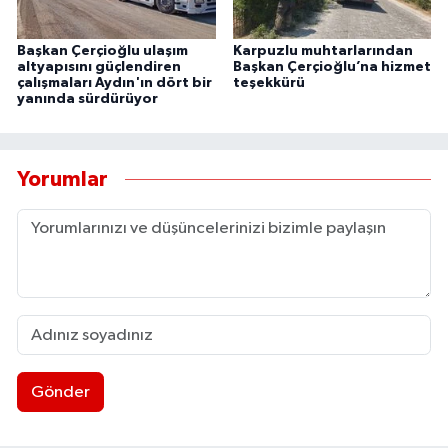
Başkan Çerçioğlu ulaşım
Karpuzlu muhtarlarından
altyapısını güçlendiren
Başkan Çerçioğlu’na hizmet
çalışmaları Aydın'ın dört bir
teşekkürü
yanında sürdürüyor
Yorumlar
Gönder