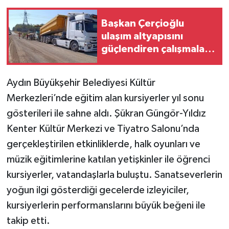
Başkan Çerçioğlu
MAGAZİN
ulaşım altyapısını
güçlendiren çalışmaları
ÖZEL HABER
Aydın'ın dört bir
yanında sürdürüyor
SAĞLIK
Aydın Büyükşehir Belediyesi Kültür
Merkezleri’nde eğitim alan kursiyerler yıl sonu
ŞİRKET HABERLERİ
gösterileri ile sahne aldı. Şükran Güngör-Yıldız
SİYASET
Kenter Kültür Merkezi ve Tiyatro Salonu’nda
gerçekleştirilen etkinliklerde, halk oyunları ve
SPOR
müzik eğitimlerine katılan yetişkinler ile öğrenci
kursiyerler, vatandaşlarla buluştu. Sanatseverlerin
TEKNOLOJİ
yoğun ilgi gösterdiği gecelerde izleyiciler,
kursiyerlerin performanslarını büyük beğeni ile
YAŞAM
takip etti.