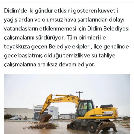
Didim’de iki gündür etkisini gösteren kuvvetli
MAGAZİN
yağışlardan ve olumsuz hava şartlarından dolayı
vatandaşların etkilenmemesi için Didim Belediyesi
ÖZEL HABER
çalışmalarını sürdürüyor. Tüm birimleri ile
SAĞLIK
teyakkuza geçen Belediye ekipleri, ilçe genelinde
gece başlatmış olduğu temizlik ve su tahliye
ŞİRKET HABERLERİ
çalışmalarına aralıksız devam ediyor.
SİYASET
SPOR
TEKNOLOJİ
YAŞAM