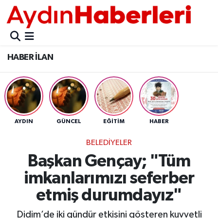
GÜNCEL
Aydın Nöbetçi Eczaneler
HABER İLAN
POLİTİKA
Aydın Hava Durumu
BELEDİYELER
Aydin Namaz Vakitleri
ASAYİŞ
Aydın Trafik Yoğunluk Haritası
AYDIN
GÜNCEL
EĞİTİM
HABER
EKONOMİ
Süper Lig Puan Durumu ve Fikstür
BELEDİYELER
Başkan Gençay; "Tüm
BÜLTEN
Tüm Manşetler
imkanlarımızı seferber
ÇEVRE
Son Dakika Haberleri
etmiş durumdayız"
DIŞ
Haber Arşivi
Didim’de iki gündür etkisini gösteren kuvvetli