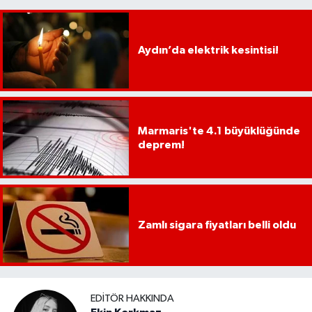
Aydın’da elektrik kesintisi!
Marmaris'te 4.1 büyüklüğünde
deprem!
Zamlı sigara fiyatları belli oldu
EDITÖR HAKKINDA