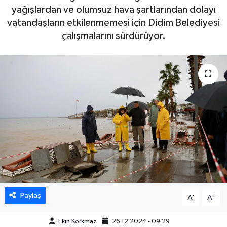
yağışlardan ve olumsuz hava şartlarından dolayı
DÜNYA
vatandaşların etkilenmemesi için Didim Belediyesi
çalışmalarını sürdürüyor.
EGE
EĞİTİM
EKOLOJİ VE ÇEVRE
BİLİM VE TEKNOLOJİ
GENEL
GÜNDEM
Paylaş
-
+
A
A
HABERDE İNSAN
Ekin Korkmaz
26.12.2024 - 09:29
KÜLTÜR SANAT