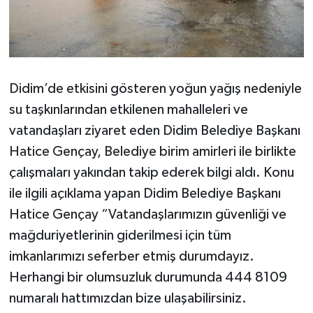
YEREL
AFYON
AFYONKARAHİSAR
Didim’de etkisini gösteren yoğun yağış nedeniyle
su taşkınlarından etkilenen mahalleleri ve
AYDIN
vatandaşları ziyaret eden Didim Belediye Başkanı
DENİZLİ
Hatice Gençay, Belediye birim amirleri ile birlikte
çalışmaları yakından takip ederek bilgi aldı. Konu
İZMİR
ile ilgili açıklama yapan Didim Belediye Başkanı
Hatice Gençay “Vatandaşlarımızın güvenliği ve
KÜTAHYA
mağduriyetlerinin giderilmesi için tüm
MANİSA
imkanlarımızı seferber etmiş durumdayız.
Herhangi bir olumsuzluk durumunda 444 8109
MUĞLA
numaralı hattımızdan bize ulaşabilirsiniz.