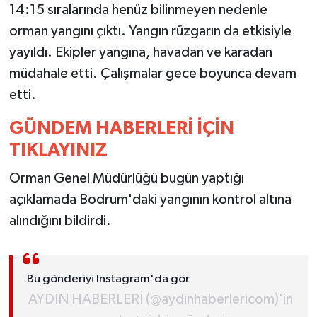
14:15 sıralarında henüz bilinmeyen nedenle
orman yangını çıktı. Yangın rüzgarın da etkisiyle
MAGAZİN
yayıldı. Ekipler yangına, havadan ve karadan
ÖZEL HABER
müdahale etti. Çalışmalar gece boyunca devam
etti.
SAĞLIK
GÜNDEM HABERLERİ İÇİN
ŞİRKET HABERLERİ
TIKLAYINIZ
Orman Genel Müdürlüğü bugün yaptığı
SİYASET
açıklamada Bodrum'daki yangının kontrol altına
SPOR
alındığını bildirdi.
TEKNOLOJİ
Bu gönderiyi Instagram'da gör
YAŞAM
AYDIN HABERLERİ (@aydinhaberlericom)'in