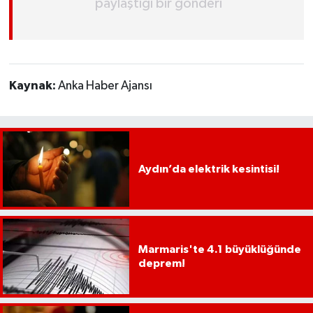
paylaştığı bir gönderi
YEREL
AFYON
AFYONKARAHİSAR
Kaynak:
Anka Haber Ajansı
AYDIN
DENİZLİ
Aydın’da elektrik kesintisi!
İZMİR
KÜTAHYA
Marmaris'te 4.1 büyüklüğünde
MANİSA
deprem!
MUĞLA