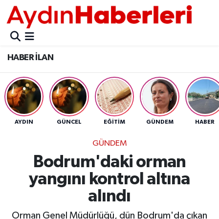
GÜNCEL
Aydın Nöbetçi Eczaneler
HABER İLAN
POLİTİKA
Aydın Hava Durumu
BELEDİYELER
Aydin Namaz Vakitleri
ASAYİŞ
Aydın Trafik Yoğunluk Haritası
AYDIN
GÜNCEL
EĞİTİM
GÜNDEM
HABER
EKONOMİ
Süper Lig Puan Durumu ve Fikstür
GÜNDEM
Bodrum'daki orman
BÜLTEN
Tüm Manşetler
yangını kontrol altına
ÇEVRE
Son Dakika Haberleri
alındı
DIŞ
Haber Arşivi
Orman Genel Müdürlüğü, dün Bodrum'da çıkan