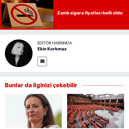
UŞAK
Zamlı sigara fiyatları belli oldu
YURT
EDITÖR HAKKINDA
Ekin Korkmaz
Bunlar da ilginizi çekebilir