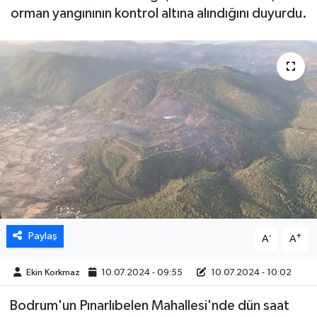
orman yangınının kontrol altına alındığını duyurdu.
DÜNYA
EGE
EĞİTİM
EKOLOJİ VE ÇEVRE
BİLİM VE TEKNOLOJİ
GENEL
Paylaş
-
+
A
A
GÜNDEM
Ekin Korkmaz
10.07.2024 - 09:55
10.07.2024 - 10:02
HABERDE İNSAN
Bodrum'un Pınarlıbelen Mahallesi'nde dün saat
KÜLTÜR SANAT