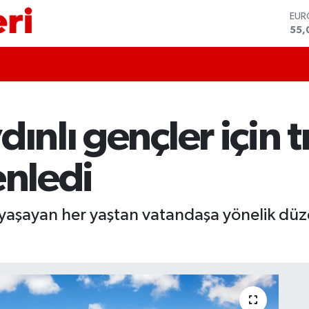
55,
STE
64,
GRA
657
BİS
13.
BIT
64.
dınlı gençler için 
DO
47,
enledi
yaşayan her yaştan vatandaşa yönelik düze