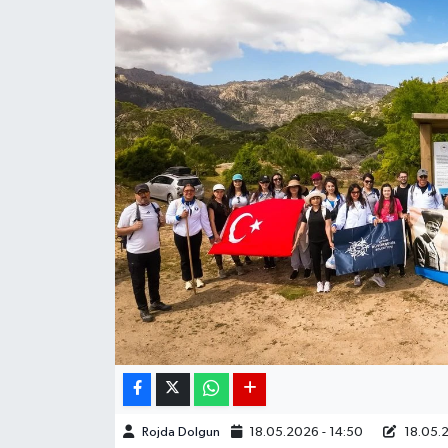
DÜNYA
EGE
EĞİTİM
EKOLOJİ VE ÇEVRE
BİLİM VE TEKNOLOJİ
GENEL
GÜNDEM
HABERDE İNSAN
Rojda Dolgun
18.05.2026 - 14:50
18.05.2
KÜLTÜR SANAT