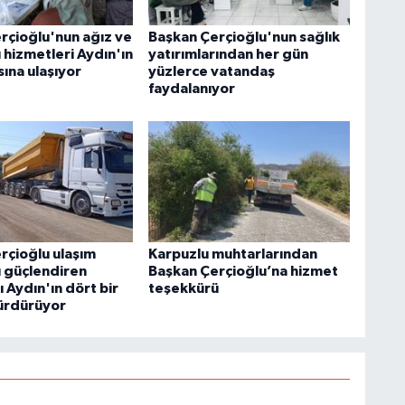
rçioğlu'nun ağız ve
Başkan Çerçioğlu'nun sağlık
ı hizmetleri Aydın'ın
yatırımlarından her gün
ına ulaşıyor
yüzlerce vatandaş
faydalanıyor
rçioğlu ulaşım
Karpuzlu muhtarlarından
ı güçlendiren
Başkan Çerçioğlu’na hizmet
ı Aydın'ın dört bir
teşekkürü
ürdürüyor