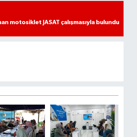
an motosiklet JASAT çalışmasıyla bulundu