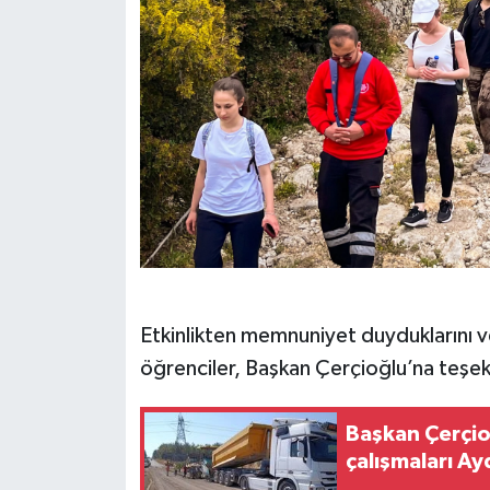
YEREL
AFYON
AFYONKARAHİSAR
AYDIN
DENİZLİ
İZMİR
Etkinlikten memnuniyet duyduklarını ve
KÜTAHYA
öğrenciler, Başkan Çerçioğlu’na teşek
MANİSA
Başkan Çerçio
MUĞLA
çalışmaları Ay