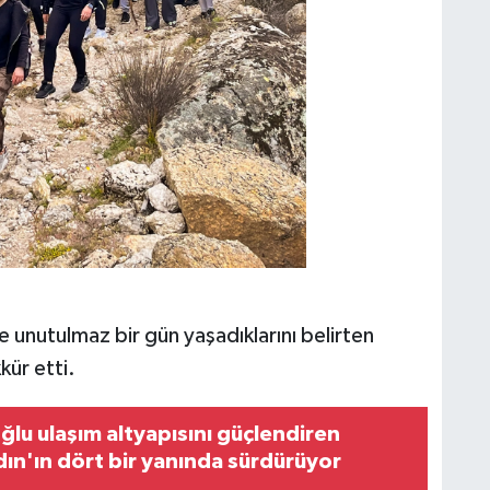
 unutulmaz bir gün yaşadıklarını belirten
kür etti.
ğlu ulaşım altyapısını güçlendiren
dın'ın dört bir yanında sürdürüyor