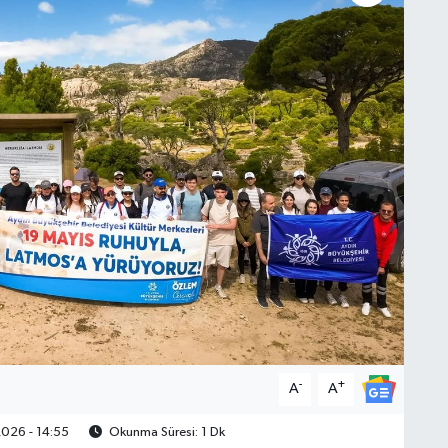
-
+
A
A
026 - 14:55
Okunma Süresi: 1 Dk