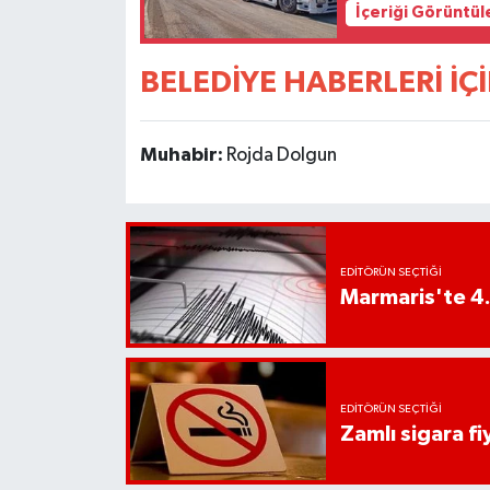
İçeriği Görüntül
UŞAK
YURT
BELEDİYE HABERLERİ İÇİ
Muhabir:
Rojda Dolgun
EDITÖRÜN SEÇTIĞI
Marmaris'te 4
EDITÖRÜN SEÇTIĞI
Zamlı sigara fiy