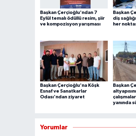
Başkan Çerçioğlu'ndan 7
Başkan Çe
Eylül temalı ödüllü resim, şiir
diş sağlığ
ve kompozisyon yarışması
her noktas
Başkan Çerçioğlu'na Köşk
Başkan Çe
Esnaf ve Sanatkarlar
altyapısın
Odası'ndan ziyaret
çalışmalar
yanında s
Yorumlar