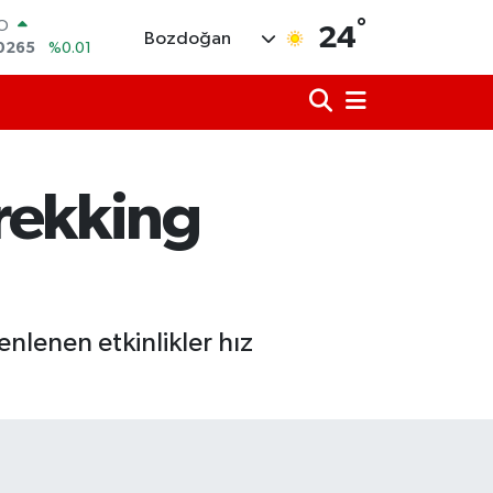
0265
%0.01
°
24
RLİN
Bozdoğan
1897
%0.02
M ALTIN
4.81
%1.44
T100
887
%64
COIN
360,53
%-0.76
trekking
LAR
7069
%0.17
nlenen etkinlikler hız