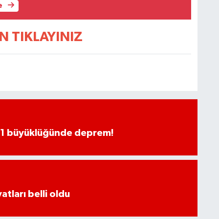
e
N TIKLAYINIZ
.1 büyüklüğünde deprem!
atları belli oldu