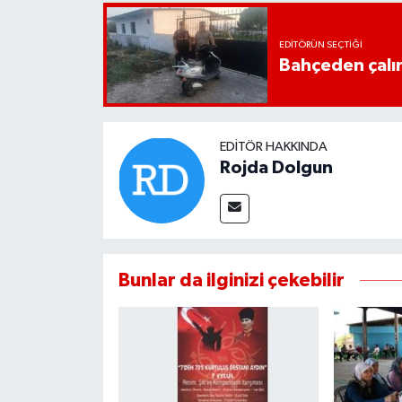
EDITÖRÜN SEÇTIĞI
Bahçeden çalın
EDITÖR HAKKINDA
Rojda Dolgun
Bunlar da ilginizi çekebilir