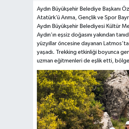
Aydın Büyükşehir Belediye Başkanı Özl
MAGAZİN
Atatürk’ü Anma, Gençlik ve Spor Bayram
Aydın Büyükşehir Belediyesi Kültür Merk
ÖZEL HABER
Aydın’ın eşsiz doğasını yakından tanı
SAĞLIK
yüzyıllar öncesine dayanan Latmos’ta d
yaşadı. Trekking etkinliği boyunca gen
ŞİRKET HABERLERİ
uzman eğitmenleri de eşlik etti, bölgen
SİYASET
SPOR
TEKNOLOJİ
YAŞAM