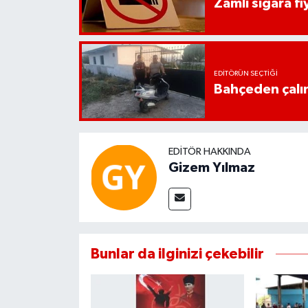
Zamlı sigara fiy
EDITÖRÜN SEÇTIĞI
Bahçeden çalın
EDITÖR HAKKINDA
Gizem Yılmaz
Bunlar da ilginizi çekebilir