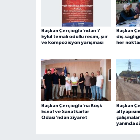
Başkan Çerçioğlu'ndan 7
Başkan Çe
Eylül temalı ödüllü resim, şiir
diş sağlığ
ve kompozisyon yarışması
her noktas
Başkan Çerçioğlu'na Köşk
Başkan Çe
Esnaf ve Sanatkarlar
altyapısın
Odası'ndan ziyaret
çalışmalar
yanında s