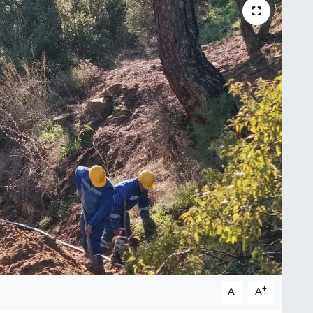
-
+
A
A