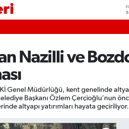
S
6
G
6
B
1
B
6
an Nazilli ve Boz
D
4
E
ması
5
İ Genel Müdürlüğü, kent genelinde altyapı
Belediye Başkanı Özlem Çerçioğlu’nun ön
nde altyapı yatırımları hayata geçiriliyor.