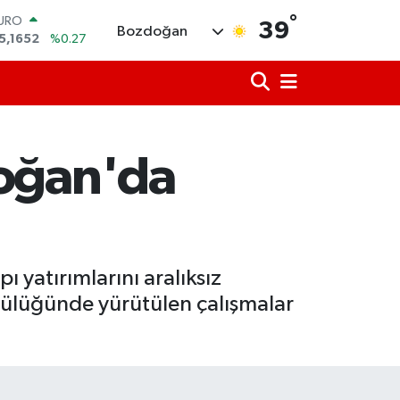
°
TERLİN
39
Bozdoğan
4,4046
%0.35
RAM ALTIN
618.49
%2.12
İST100
3.773
%-19
ITCOIN
5.130,04
%1.2
doğan'da
OLAR
7,7106
%0.17
URO
5,1652
%0.27
 yatırımlarını aralıksız
cülüğünde yürütülen çalışmalar