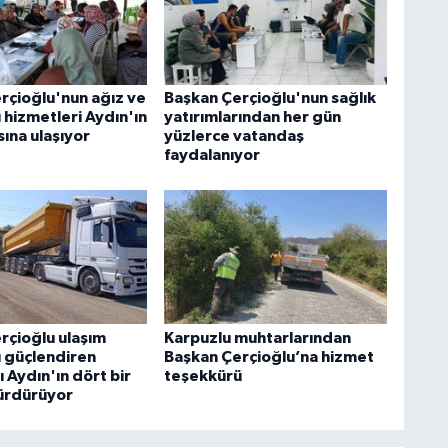
rçioğlu'nun ağız ve
Başkan Çerçioğlu'nun sağlık
ı hizmetleri Aydın'ın
yatırımlarından her gün
ına ulaşıyor
yüzlerce vatandaş
faydalanıyor
rçioğlu ulaşım
Karpuzlu muhtarlarından
ı güçlendiren
Başkan Çerçioğlu’na hizmet
ı Aydın'ın dört bir
teşekkürü
ürdürüyor