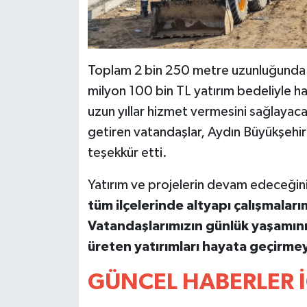
YEREL
AFYON
Toplam 2 bin 250 metre uzunluğunda h
AFYONKARAHİSAR
milyon 100 bin TL yatırım bedeliyle hay
AYDIN
uzun yıllar hizmet vermesini sağlayac
getiren vatandaşlar, Aydın Büyükşehi
DENİZLİ
teşekkür etti.
İZMİR
Yatırım ve projelerin devam edeceğin
tüm ilçelerinde altyapı çalışmala
KÜTAHYA
Vatandaşlarımızın günlük yaşamını
üreten yatırımları hayata geçirme
MANİSA
GÜNCEL HABERLER İ
MUĞLA