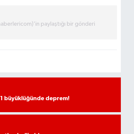
erlericom)'in paylaştığı bir gönderi
.1 büyüklüğünde deprem!