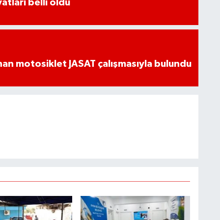
atları belli oldu
an motosiklet JASAT çalışmasıyla bulundu