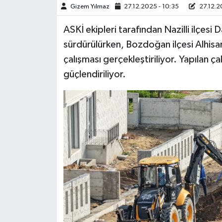
Gizem Yılmaz
27.12.2025 - 10:35
27.12.2
MAGAZİN
ASKİ ekipleri tarafından Nazilli ilçesi 
sürdürülürken, Bozdoğan ilçesi Alhisar
ÖZEL HABER
çalışması gerçekleştiriliyor. Yapılan çal
güçlendiriliyor.
SAĞLIK
ŞİRKET HABERLERİ
SİYASET
SPOR
TEKNOLOJİ
YAŞAM