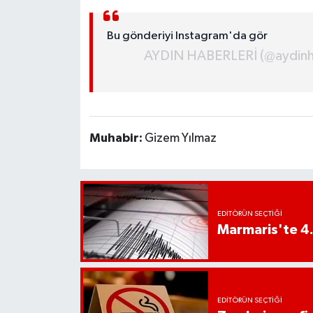
UŞAK
Bu gönderiyi Instagram'da gör
YURT
AYDIN HABERLERİ (@aydinhab
Muhabir:
Gizem Yılmaz
EDITÖRÜN SEÇTIĞI
Marmaris'te 4
EDITÖRÜN SEÇTIĞI