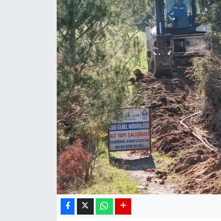
DÜNYA
EGE
EĞİTİM
EKOLOJİ VE ÇEVRE
BİLİM VE TEKNOLOJİ
GENEL
GÜNDEM
HABERDE İNSAN
KÜLTÜR SANAT