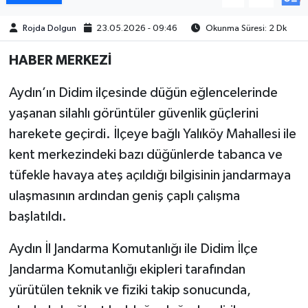
Rojda Dolgun
23.05.2026 - 09:46
Okunma Süresi: 2 Dk
MAGAZİN
HABER MERKEZİ
ÖZEL HABER
Aydın’ın Didim ilçesinde düğün eğlencelerinde
SAĞLIK
yaşanan silahlı görüntüler güvenlik güçlerini
harekete geçirdi. İlçeye bağlı Yalıköy Mahallesi ile
ŞİRKET HABERLERİ
kent merkezindeki bazı düğünlerde tabanca ve
SİYASET
tüfekle havaya ateş açıldığı bilgisinin jandarmaya
ulaşmasının ardından geniş çaplı çalışma
SPOR
başlatıldı.
TEKNOLOJİ
Aydın İl Jandarma Komutanlığı ile Didim İlçe
Jandarma Komutanlığı ekipleri tarafından
YAŞAM
yürütülen teknik ve fiziki takip sonucunda,