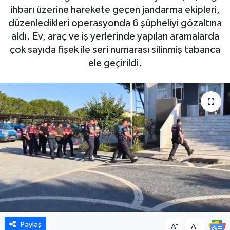
ihbarı üzerine harekete geçen jandarma ekipleri,
DÜNYA
düzenledikleri operasyonda 6 şüpheliyi gözaltına
aldı. Ev, araç ve iş yerlerinde yapılan aramalarda
EGE
çok sayıda fişek ile seri numarası silinmiş tabanca
ele geçirildi.
EĞİTİM
EKOLOJİ VE ÇEVRE
BİLİM VE TEKNOLOJİ
GENEL
GÜNDEM
HABERDE İNSAN
Paylaş
-
+
A
A
KÜLTÜR SANAT