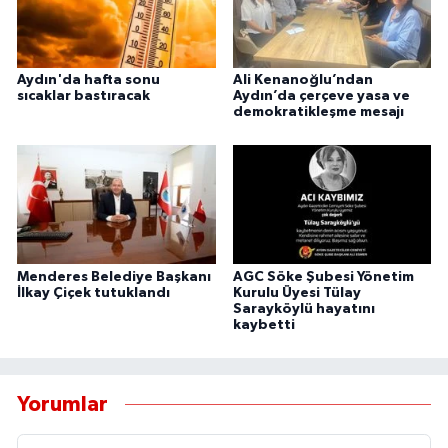
Aydın'da hafta sonu
Ali Kenanoğlu’ndan
sıcaklar bastıracak
Aydın’da çerçeve yasa ve
demokratikleşme mesajı
Menderes Belediye Başkanı
AGC Söke Şubesi Yönetim
İlkay Çiçek tutuklandı
Kurulu Üyesi Tülay
Sarayköylü hayatını
kaybetti
Yorumlar