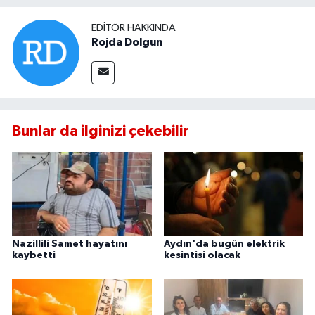
EDITÖR HAKKINDA
Rojda Dolgun
Bunlar da ilginizi çekebilir
Nazillili Samet hayatını
Aydın'da bugün elektrik
kaybetti
kesintisi olacak