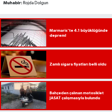
Muhabir:
Rojda Dolgun
Marmaris'te 4.1 büyüklüğünde
deprem!
Zamlı sigara fiyatları belli oldu
Bahçeden çalınan motosiklet
JASAT çalışmasıyla bulundu