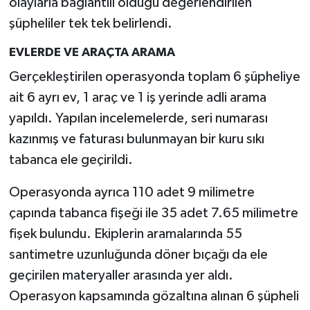
olaylarla bağlantılı olduğu değerlendirilen
YEREL
şüpheliler tek tek belirlendi.
AFYON
EVLERDE VE ARAÇTA ARAMA
AFYONKARAHİSAR
Gerçekleştirilen operasyonda toplam 6 şüpheliye
ait 6 ayrı ev, 1 araç ve 1 iş yerinde adli arama
AYDIN
yapıldı. Yapılan incelemelerde, seri numarası
kazınmış ve faturası bulunmayan bir kuru sıkı
DENİZLİ
tabanca ele geçirildi.
İZMİR
Operasyonda ayrıca 110 adet 9 milimetre
çapında tabanca fişeği ile 35 adet 7.65 milimetre
KÜTAHYA
fişek bulundu. Ekiplerin aramalarında 55
MANİSA
santimetre uzunluğunda döner bıçağı da ele
geçirilen materyaller arasında yer aldı.
MUĞLA
Operasyon kapsamında gözaltına alınan 6 şüpheli