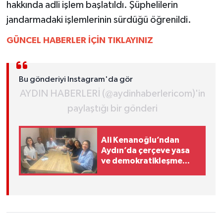
hakkında adli işlem başlatıldı. Şüphelilerin
UŞAK
jandarmadaki işlemlerinin sürdüğü öğrenildi.
YURT
GÜNCEL HABERLER İÇİN TIKLAYINIZ
Bu gönderiyi Instagram'da gör
AYDIN HABERLERİ (@aydinhaberlericom)'in
paylaştığı bir gönderi
Ali Kenanoğlu’ndan
Aydın’da çerçeve yasa
ve demokratikleşme
mesajı