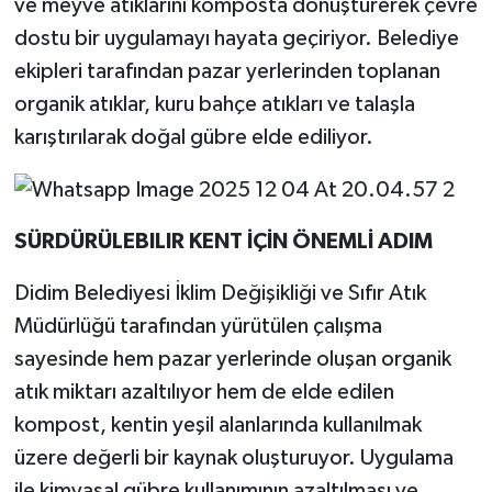
ve meyve atıklarını komposta dönüştürerek çevre
dostu bir uygulamayı hayata geçiriyor. Belediye
MAGAZİN
ekipleri tarafından pazar yerlerinden toplanan
organik atıklar, kuru bahçe atıkları ve talaşla
ÖZEL HABER
karıştırılarak doğal gübre elde ediliyor.
SAĞLIK
ŞİRKET HABERLERİ
SÜRDÜRÜLEBILIR KENT İÇİN ÖNEMLİ ADIM
SİYASET
Didim Belediyesi İklim Değişikliği ve Sıfır Atık
Müdürlüğü tarafından yürütülen çalışma
SPOR
sayesinde hem pazar yerlerinde oluşan organik
TEKNOLOJİ
atık miktarı azaltılıyor hem de elde edilen
kompost, kentin yeşil alanlarında kullanılmak
YAŞAM
üzere değerli bir kaynak oluşturuyor. Uygulama
ile kimyasal gübre kullanımının azaltılması ve