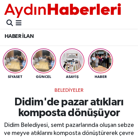
GÜNCEL
Aydın Nöbetçi Eczaneler
HABER İLAN
POLİTİKA
Aydın Hava Durumu
BELEDİYELER
Aydin Namaz Vakitleri
ASAYİŞ
Aydın Trafik Yoğunluk Haritası
SİYASET
GÜNCEL
ASAYİŞ
HABER
EKONOMİ
Süper Lig Puan Durumu ve Fikstür
BELEDİYELER
Didim'de pazar atıkları
BÜLTEN
Tüm Manşetler
komposta dönüşüyor
ÇEVRE
Son Dakika Haberleri
Didim Belediyesi, semt pazarlarında oluşan sebze
ve meyve atıklarını komposta dönüştürerek çevre
DIŞ
Haber Arşivi