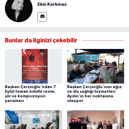
Ekin Korkmaz
Bunlar da ilginizi çekebilir
Başkan Çerçioğlu'ndan 7
Başkan Çerçioğlu'nun ağız
Eylül temalı ödüllü resim,
ve diş sağlığı hizmetleri
şiir ve kompozisyon
Aydın'ın her noktasına
yarışması
ulaşıyor