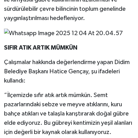
YEREL
sürdürülebilir çevre bilincinin toplum genelinde
AFYON
yaygınlaştırılması hedefleniyor.
AFYONKARAHİSAR
SIFIR ATIK ARTIK MÜMKÜN
AYDIN
Çalışmalar hakkında değerlendirme yapan Didim
DENİZLİ
Belediye Başkanı Hatice Gençay, şu ifadeleri
kullandı:
İZMİR
“İlçemizde sıfır atık artık mümkün. Semt
KÜTAHYA
pazarlarındaki sebze ve meyve atıklarını, kuru
MANİSA
bahçe atıkları ve talaşla karıştırarak doğal gübre
elde ediyoruz. Bu gübreyi kentimizin yeşil alanları
MUĞLA
için değerli bir kaynak olarak kullanıyoruz.