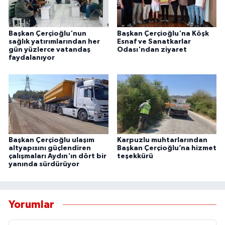
Başkan Çerçioğlu'nun
Başkan Çerçioğlu'na Köşk
sağlık yatırımlarından her
Esnaf ve Sanatkarlar
gün yüzlerce vatandaş
Odası'ndan ziyaret
faydalanıyor
Başkan Çerçioğlu ulaşım
Karpuzlu muhtarlarından
altyapısını güçlendiren
Başkan Çerçioğlu’na hizmet
çalışmaları Aydın'ın dört bir
teşekkürü
yanında sürdürüyor
Yorumlar