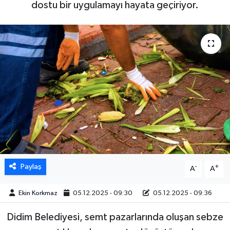
dostu bir uygulamayı hayata geçiriyor.
DÜNYA
EGE
EĞİTİM
EKOLOJİ VE ÇEVRE
BİLİM VE TEKNOLOJİ
GENEL
Paylaş
-
+
A
A
GÜNDEM
Ekin Korkmaz
05.12.2025 - 09:30
05.12.2025 - 09:36
HABERDE İNSAN
Didim Belediyesi, semt pazarlarında oluşan sebze
KÜLTÜR SANAT