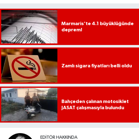
Marmaris'te 4.1 büyüklüğünde
deprem!
Zamlı sigara fiyatları belli oldu
Bahçeden çalınan motosiklet
JASAT çalışmasıyla bulundu
EDITÖR HAKKINDA