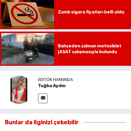
Zamlı sigara fiyatları belli oldu
Bahçeden çalınan motosiklet
JASAT çalışmasıyla bulundu
EDITÖR HAKKINDA
Tuğba Aydın
Bunlar da ilginizi çekebilir