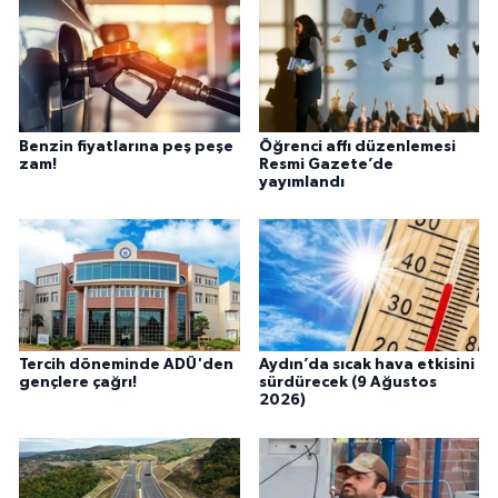
Benzin fiyatlarına peş peşe
Öğrenci affı düzenlemesi
zam!
Resmi Gazete’de
yayımlandı
Tercih döneminde ADÜ'den
Aydın’da sıcak hava etkisini
gençlere çağrı!
sürdürecek (9 Ağustos
2026)