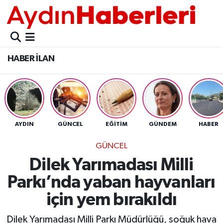
GÜNCEL
Aydın Nöbetçi Eczaneler
HABER İLAN
POLİTİKA
Aydın Hava Durumu
BELEDİYELER
Aydin Namaz Vakitleri
ASAYİŞ
Aydın Trafik Yoğunluk Haritası
AYDIN
GÜNCEL
EĞİTİM
GÜNDEM
HABER
EKONOMİ
Süper Lig Puan Durumu ve Fikstür
GÜNCEL
Dilek Yarımadası Milli
BÜLTEN
Tüm Manşetler
Parkı’nda yaban hayvanları
ÇEVRE
Son Dakika Haberleri
için yem bırakıldı
DIŞ
Haber Arşivi
Dilek Yarımadası Milli Parkı Müdürlüğü, soğuk hava