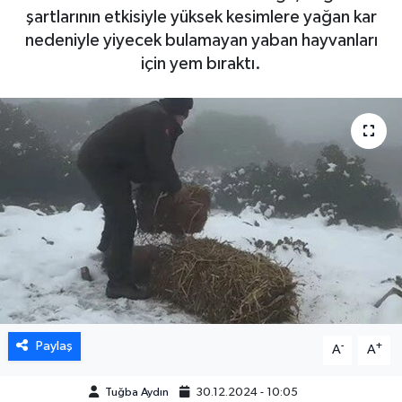
şartlarının etkisiyle yüksek kesimlere yağan kar
DÜNYA
nedeniyle yiyecek bulamayan yaban hayvanları
için yem bıraktı.
EGE
EĞİTİM
EKOLOJİ VE ÇEVRE
BİLİM VE TEKNOLOJİ
GENEL
GÜNDEM
Paylaş
-
+
A
A
HABERDE İNSAN
Tuğba Aydın
30.12.2024 - 10:05
KÜLTÜR SANAT