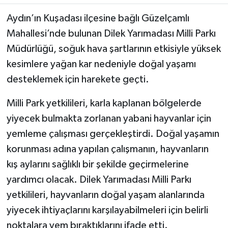
Aydın’ın Kuşadası ilçesine bağlı Güzelçamlı
MAGAZİN
Mahallesi’nde bulunan Dilek Yarımadası Milli Parkı
Müdürlüğü, soğuk hava şartlarının etkisiyle yüksek
ÖZEL HABER
kesimlere yağan kar nedeniyle doğal yaşamı
SAĞLIK
desteklemek için harekete geçti.
ŞİRKET HABERLERİ
Milli Park yetkilileri, karla kaplanan bölgelerde
yiyecek bulmakta zorlanan yabani hayvanlar için
SİYASET
yemleme çalışması gerçekleştirdi. Doğal yaşamın
korunması adına yapılan çalışmanın, hayvanların
SPOR
kış aylarını sağlıklı bir şekilde geçirmelerine
yardımcı olacak. Dilek Yarımadası Milli Parkı
TEKNOLOJİ
yetkilileri, hayvanların doğal yaşam alanlarında
YAŞAM
yiyecek ihtiyaçlarını karşılayabilmeleri için belirli
noktalara yem bıraktıklarını ifade etti.