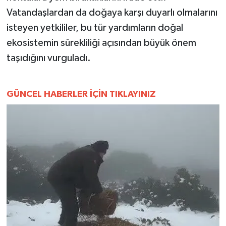
YEREL
Vatandaşlardan da doğaya karşı duyarlı olmalarını
isteyen yetkililer, bu tür yardımların doğal
AFYON
ekosistemin sürekliliği açısından büyük önem
AFYONKARAHİSAR
taşıdığını vurguladı.
AYDIN
GÜNCEL HABERLER İÇİN TIKLAYINIZ
DENİZLİ
İZMİR
KÜTAHYA
MANİSA
MUĞLA