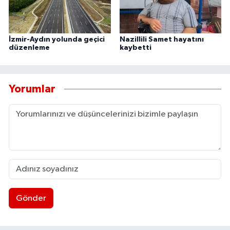
İzmir-Aydın yolunda geçici
Nazillili Samet hayatını
düzenleme
kaybetti
Yorumlar
Gönder