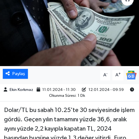
DÜNYA
EGE
EĞİTİM
EKOLOJİ VE ÇEVRE
Paylaş
BİLİM VE TEKNOLOJİ
-
+
A
A
GENEL
Ekin Korkmaz
11.01.2024 - 11:30
12.01.2024 - 09:59
Okunma Süresi: 1 Dk
GÜNDEM
Dolar/TL bu sabah 10.25'te 30 seviyesinde işlem
gördü. Geçen yılın tamamını yüzde 36,6, aralık
HABERDE İNSAN
ayını yüzde 2,2 kayıpla kapatan TL, 2024
KÜLTÜR SANAT
başından bugüne yüzde 1,3 değer yitirdi. Euro