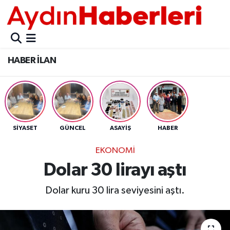
GÜNCEL
Aydın Nöbetçi Eczaneler
HABER İLAN
POLİTİKA
Aydın Hava Durumu
BELEDİYELER
Aydin Namaz Vakitleri
ASAYİŞ
Aydın Trafik Yoğunluk Haritası
SİYASET
GÜNCEL
ASAYİŞ
HABER
EKONOMİ
Süper Lig Puan Durumu ve Fikstür
EKONOMİ
Dolar 30 lirayı aştı
BÜLTEN
Tüm Manşetler
Dolar kuru 30 lira seviyesini aştı.
ÇEVRE
Son Dakika Haberleri
DIŞ
Haber Arşivi