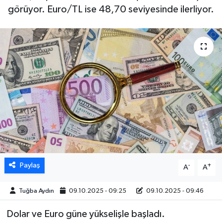
görüyor. Euro/TL ise 48,70 seviyesinde ilerliyor.
DÜNYA
EGE
EĞİTİM
EKOLOJİ VE ÇEVRE
BİLİM VE TEKNOLOJİ
GENEL
Paylaş
-
+
A
A
GÜNDEM
Tuğba Aydın
09.10.2025 - 09:25
09.10.2025 - 09:46
HABERDE İNSAN
Dolar ve Euro güne yükselişle başladı.
KÜLTÜR SANAT