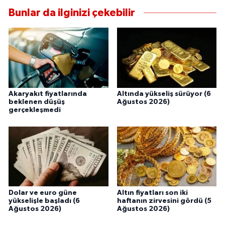
UŞAK
Bunlar da ilginizi çekebilir
YURT
Akaryakıt fiyatlarında
Altında yükseliş sürüyor (6
beklenen düşüş
Ağustos 2026)
gerçekleşmedi
Dolar ve euro güne
Altın fiyatları son iki
yükselişle başladı (6
haftanın zirvesini gördü (5
Ağustos 2026)
Ağustos 2026)