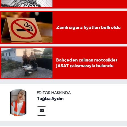
YEREL
AFYON
Zamlı sigara fiyatları belli oldu
AFYONKARAHİSAR
AYDIN
DENİZLİ
Bahçeden çalınan motosiklet
JASAT çalışmasıyla bulundu
İZMİR
KÜTAHYA
EDITÖR HAKKINDA
Tuğba Aydın
MANİSA
MUĞLA