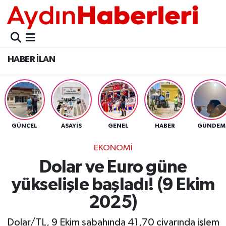
GÜNCEL
Aydın Nöbetçi Eczaneler
HABER İLAN
POLİTİKA
Aydın Hava Durumu
BELEDİYELER
Aydin Namaz Vakitleri
ASAYİŞ
Aydın Trafik Yoğunluk Haritası
GÜNCEL
ASAYİŞ
GENEL
HABER
GÜNDEM
EKONOMİ
Süper Lig Puan Durumu ve Fikstür
EKONOMİ
Dolar ve Euro güne
BÜLTEN
Tüm Manşetler
yükselişle başladı! (9 Ekim
ÇEVRE
Son Dakika Haberleri
2025)
DIŞ
Haber Arşivi
Dolar/TL, 9 Ekim sabahında 41,70 civarında işlem