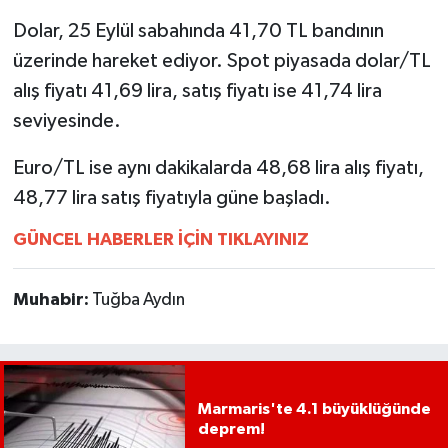
Dolar, 25 Eylül sabahında 41,70 TL bandının
MAGAZİN
üzerinde hareket ediyor. Spot piyasada dolar/TL
alış fiyatı 41,69 lira, satış fiyatı ise 41,74 lira
ÖZEL HABER
seviyesinde.
SAĞLIK
Euro/TL ise aynı dakikalarda 48,68 lira alış fiyatı,
48,77 lira satış fiyatıyla güne başladı.
ŞİRKET HABERLERİ
GÜNCEL HABERLER İÇİN TIKLAYINIZ
SİYASET
Muhabir:
Tuğba Aydın
SPOR
TEKNOLOJİ
YAŞAM
Marmaris'te 4.1 büyüklüğünde
deprem!