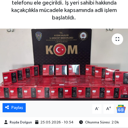
telefonu ele geçirildi. İş yeri sahibi hakkında
kaçakçılıkla mücadele kapsamında adli işlem
DÜNYA
başlatıldı.
EGE
EĞİTİM
EKOLOJİ VE ÇEVRE
BİLİM VE TEKNOLOJİ
GENEL
GÜNDEM
Paylaş
-
+
A
A
HABERDE İNSAN
Rojda Dolgun
25.05.2026 - 10:54
Okunma Süresi: 2 Dk
KÜLTÜR SANAT