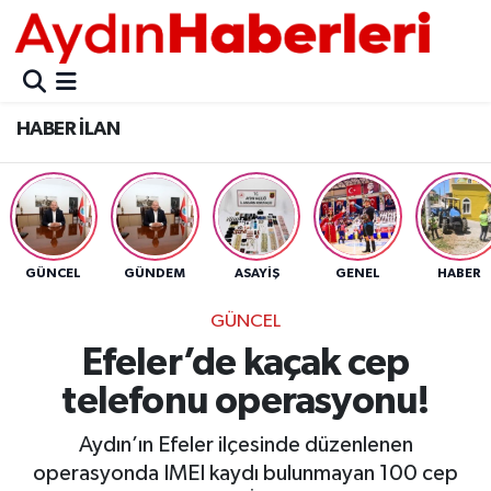
GÜNCEL
Aydın Nöbetçi Eczaneler
HABER İLAN
POLİTİKA
Aydın Hava Durumu
BELEDİYELER
Aydin Namaz Vakitleri
ASAYİŞ
Aydın Trafik Yoğunluk Haritası
GÜNCEL
GÜNDEM
ASAYİŞ
GENEL
HABER
EKONOMİ
Süper Lig Puan Durumu ve Fikstür
GÜNCEL
Efeler’de kaçak cep
BÜLTEN
Tüm Manşetler
telefonu operasyonu!
ÇEVRE
Son Dakika Haberleri
Aydın’ın Efeler ilçesinde düzenlenen
operasyonda IMEI kaydı bulunmayan 100 cep
DIŞ
Haber Arşivi