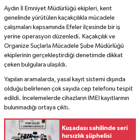
Aydın İl Emniyet Müdürlüğü ekipleri, kent
MAGAZİN
genelinde yürütülen kaçakçılıkla mücadele
çalışmaları kapsamında Efeler ilçesinde bir iş
ÖZEL HABER
yerine operasyon düzenledi. Kaçakçılık ve
Organize Suçlarla Mücadele Şube Müdürlüğü
SAĞLIK
ekiplerinin gerçekleştirdiği denetimde dikkat
ŞİRKET HABERLERİ
çeken bulgulara ulaşıldı.
SİYASET
Yapılan aramalarda, yasal kayıt sistemi dışında
olduğu belirlenen çok sayıda cep telefonu tespit
SPOR
edildi. İncelemelerde cihazların IMEI kayıtlarının
bulunmadığı ortaya çıktı.
TEKNOLOJİ
YAŞAM
Kuşadası sahilinde seri
hırsızlık şüphelisi