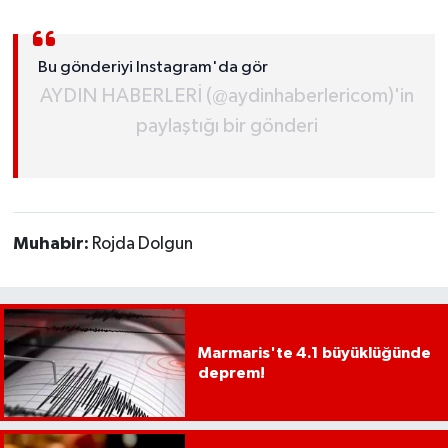
UŞAK
Bu gönderiyi Instagram'da gör
YURT
AYDIN HABERLERİ (@aydinhaberlericom)'in
paylaştığı bir gönderi
Muhabir:
Rojda Dolgun
Marmaris'te 4.1 büyüklüğünde
deprem!