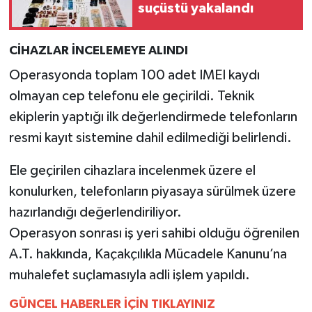
YEREL
suçüstü yakalandı
AFYON
CİHAZLAR İNCELEMEYE ALINDI
Operasyonda toplam 100 adet IMEI kaydı
AFYONKARAHİSAR
olmayan cep telefonu ele geçirildi. Teknik
AYDIN
ekiplerin yaptığı ilk değerlendirmede telefonların
resmi kayıt sistemine dahil edilmediği belirlendi.
DENİZLİ
Ele geçirilen cihazlara incelenmek üzere el
İZMİR
konulurken, telefonların piyasaya sürülmek üzere
hazırlandığı değerlendiriliyor.
KÜTAHYA
Operasyon sonrası iş yeri sahibi olduğu öğrenilen
A.T. hakkında, Kaçakçılıkla Mücadele Kanunu’na
MANİSA
muhalefet suçlamasıyla adli işlem yapıldı.
MUĞLA
GÜNCEL HABERLER İÇİN TIKLAYINIZ