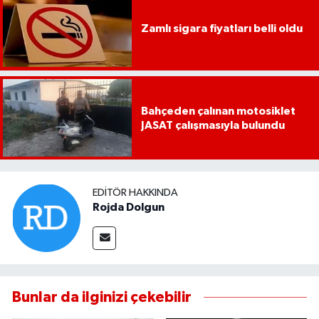
Zamlı sigara fiyatları belli oldu
Bahçeden çalınan motosiklet
JASAT çalışmasıyla bulundu
EDITÖR HAKKINDA
Rojda Dolgun
Bunlar da ilginizi çekebilir