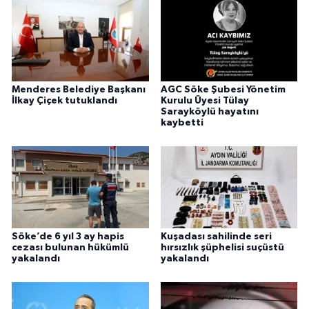
Menderes Belediye Başkanı
AGC Söke Şubesi Yönetim
İlkay Çiçek tutuklandı
Kurulu Üyesi Tülay
Sarayköylü hayatını
kaybetti
Söke’de 6 yıl 3 ay hapis
Kuşadası sahilinde seri
cezası bulunan hükümlü
hırsızlık şüphelisi suçüstü
yakalandı
yakalandı