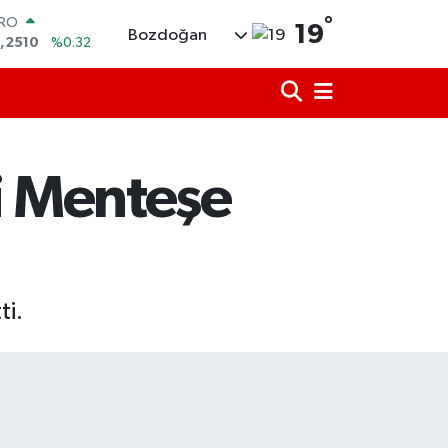
°
ERLİN
19
Bozdoğan
,4811
%0.38
AM ALTIN
60.55
%0.03
ST100
.779
%-14
TCOIN
.959,79
%1.11
li Menteşe
OLAR
,7436
%0.18
URO
,2510
%0.32
ti.