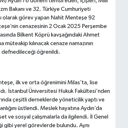
) Aydın’ı 6 dönem temsil eden, İçişleri, Milli
rizm Bakanı ve 32. Türkiye Cumhuriyeti
ı olarak görev yapan Nahit Menteşe 92
teşe’nin cenazesinin 2 Ocak 2025 Perşembe
asında Bilkent Köprü kavşağındaki Ahmet
a müteakip kılınacak cenaze namazının
 defnedileceği öğrenildi.
eşe, ilk ve orta öğrenimini Milas'ta, lise
dı. İstanbul Üniversitesi Hukuk Fakültesi'nden
ında çeşitli derneklerde yöneticilik yaptı ve
nlığını üstlendi. Meslek hayatına Aydın’da
t ve sosyal çalışmalarla da ilgilendi. İl Genel
iği gibi yerel görevlerde bulundu. Aynı