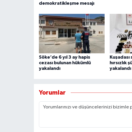
demokratikleşme mesajı
Söke’de 6 yıl 3 ay hapis
Kuşadası s
cezası bulunan hükümlü
hırsızlık 
yakalandı
yakalandı
Yorumlar