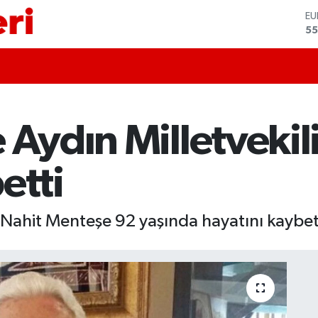
ST
64
GR
66
Bİ
13
BI
64
 Aydın Milletveki
D
47
E
etti
55
i Nahit Menteşe 92 yaşında hayatını kaybet