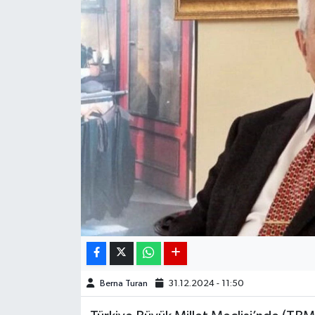
DÜNYA
EGE
EĞİTİM
EKOLOJİ VE ÇEVRE
BİLİM VE TEKNOLOJİ
GENEL
GÜNDEM
HABERDE İNSAN
Berna Turan
31.12.2024 - 11:50
KÜLTÜR SANAT