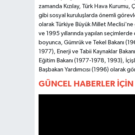
YEREL
zamanda Kızılay, Türk Hava Kurumu, 
gibi sosyal kuruluşlarda önemli görevle
AFYON
olarak Türkiye Büyük Millet Meclisi'n
AFYONKARAHİSAR
ve 1995 yıllarında yapılan seçimlerde d
boyunca, Gümrük ve Tekel Bakanı (19
AYDIN
1977), Enerji ve Tabii Kaynaklar Bakanı
Eğitim Bakanı (1977-1978, 1993), İçiş
DENİZLİ
Başbakan Yardımcısı (1996) olarak gö
İZMİR
GÜNCEL HABERLER İÇİN 
KÜTAHYA
MANİSA
MUĞLA