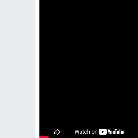
UŞAK
YURT