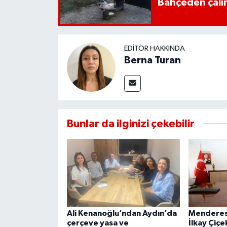
Bahçeden çalın
EDITÖR HAKKINDA
Berna Turan
Bunlar da ilginizi çekebilir
Ali Kenanoğlu’ndan Aydın’da
Menderes 
çerçeve yasa ve
İlkay Çiçe