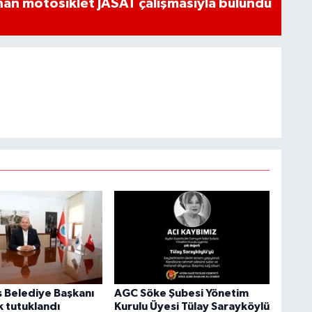
an motosiklet JASAT çalışmasıyla bulundu
Belediye Başkanı
AGC Söke Şubesi Yönetim
k tutuklandı
Kurulu Üyesi Tülay Sarayköylü