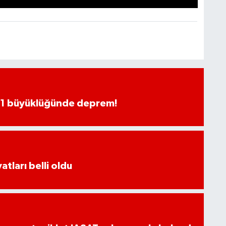
.1 büyüklüğünde deprem!
atları belli oldu