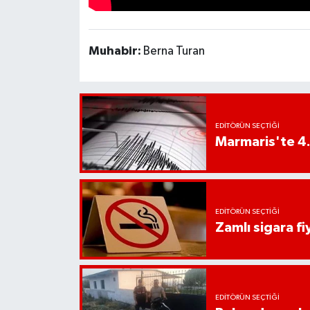
Muhabir:
Berna Turan
EDITÖRÜN SEÇTIĞI
Marmaris'te 4
EDITÖRÜN SEÇTIĞI
Zamlı sigara fiy
EDITÖRÜN SEÇTIĞI