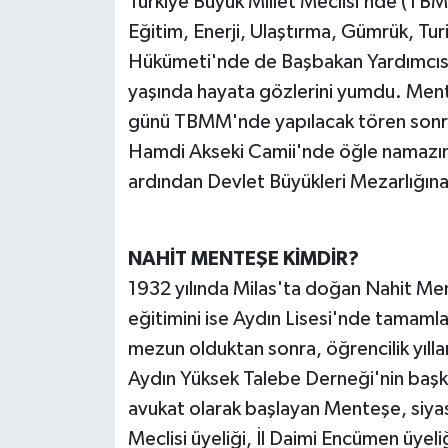
Türkiye Büyük Millet Meclisi’nde (TBMM
Eğitim, Enerji, Ulaştırma, Gümrük, Tu
MAGAZİN
Hükümeti'nde de Başbakan Yardımcıs
yaşında hayata gözlerini yumdu. Men
ÖZEL HABER
günü TBMM'nde yapılacak tören sonr
SAĞLIK
Hamdi Akseki Camii'nde öğle namazın
ardından Devlet Büyükleri Mezarlığına
ŞİRKET HABERLERİ
SİYASET
NAHİT MENTEŞE KİMDİR?
1932 yılında Milas'ta doğan Nahit Ment
SPOR
eğitimini ise Aydın Lisesi'nde tamamla
mezun olduktan sonra, öğrencilik yıllar
TEKNOLOJİ
Aydın Yüksek Talebe Derneği'nin başka
YAŞAM
avukat olarak başlayan Menteşe, siyase
Meclisi üyeliği, İl Daimi Encümen üyel