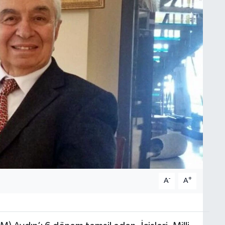
-
+
A
A