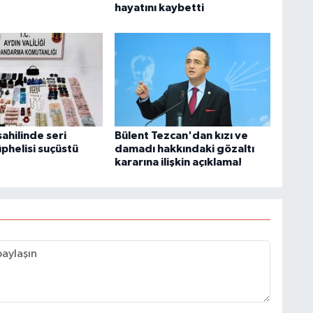
hayatını kaybetti
ahilinde seri
Bülent Tezcan'dan kızı ve
şüphelisi suçüstü
damadı hakkındaki gözaltı
kararına ilişkin açıklama!