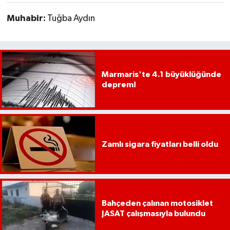
YEREL
Muhabir:
Tuğba Aydın
AFYON
AFYONKARAHİSAR
Marmaris'te 4.1 büyüklüğünde
AYDIN
deprem!
DENİZLİ
İZMİR
Zamlı sigara fiyatları belli oldu
KÜTAHYA
MANİSA
Bahçeden çalınan motosiklet
MUĞLA
JASAT çalışmasıyla bulundu