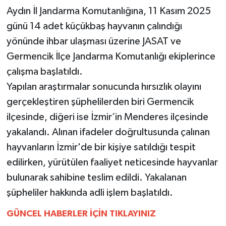
Aydın İl Jandarma Komutanlığına, 11 Kasım 2025
MAGAZİN
günü 14 adet küçükbaş hayvanın çalındığı
yönünde ihbar ulaşması üzerine JASAT ve
ÖZEL HABER
Germencik İlçe Jandarma Komutanlığı ekiplerince
çalışma başlatıldı.
SAĞLIK
Yapılan araştırmalar sonucunda hırsızlık olayını
ŞİRKET HABERLERİ
gerçekleştiren şüphelilerden biri Germencik
ilçesinde, diğeri ise İzmir’in Menderes ilçesinde
SİYASET
yakalandı. Alınan ifadeler doğrultusunda çalınan
hayvanların İzmir'de bir kişiye satıldığı tespit
SPOR
edilirken, yürütülen faaliyet neticesinde hayvanlar
bulunarak sahibine teslim edildi. Yakalanan
TEKNOLOJİ
şüpheliler hakkında adli işlem başlatıldı.
YAŞAM
GÜNCEL HABERLER İÇİN TIKLAYINIZ