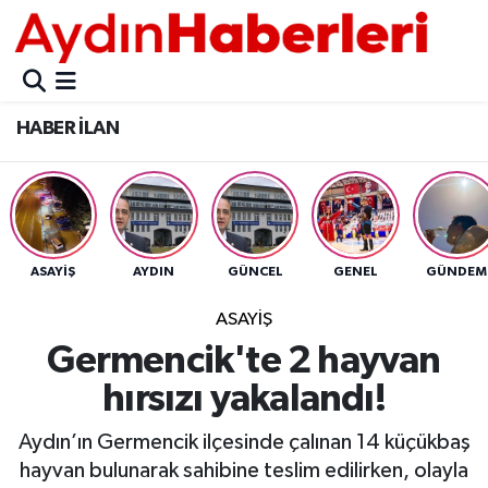
GÜNCEL
Aydın Nöbetçi Eczaneler
HABER İLAN
POLİTİKA
Aydın Hava Durumu
BELEDİYELER
Aydin Namaz Vakitleri
ASAYİŞ
Aydın Trafik Yoğunluk Haritası
ASAYİŞ
AYDIN
GÜNCEL
GENEL
GÜNDEM
EKONOMİ
Süper Lig Puan Durumu ve Fikstür
ASAYİŞ
Germencik'te 2 hayvan
BÜLTEN
Tüm Manşetler
hırsızı yakalandı!
ÇEVRE
Son Dakika Haberleri
Aydın’ın Germencik ilçesinde çalınan 14 küçükbaş
hayvan bulunarak sahibine teslim edilirken, olayla
DIŞ
Haber Arşivi