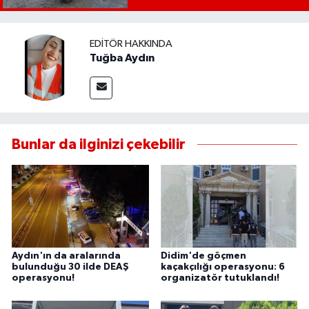
UŞAK
EDITÖR HAKKINDA
YURT
Tuğba Aydın
Bunlar da ilginizi çekebilir
Aydın'ın da aralarında
Didim'de göçmen
bulunduğu 30 ilde DEAŞ
kaçakçılığı operasyonu: 6
operasyonu!
organizatör tutuklandı!