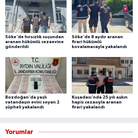
Söke'de hırsızlık suçundan
Söke'de 8 aydır aranan
aranan hükümlü cezaevine
firari hükümlü
gönderildi
kovalamacayla yakalandı
Bozdoğan'da yaşlı
Kuşadası'nda 25 yılı aşkın
vatandaşın evini soyan 2
hapis cezasıyla aranan
şüpheli yakalandı
firari yakalandı
Yorumlar