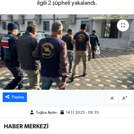
ilgili 2 şüpheli yakalandı.
DÜNYA
EGE
EĞİTİM
EKOLOJİ VE ÇEVRE
BİLİM VE TEKNOLOJİ
GENEL
Paylaş
-
+
A
A
GÜNDEM
Tuğba Aydın
14.11.2025 - 09:35
HABERDE İNSAN
HABER MERKEZİ
KÜLTÜR SANAT