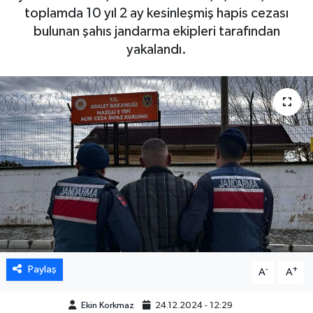
toplamda 10 yıl 2 ay kesinleşmiş hapis cezası
DÜNYA
bulunan şahıs jandarma ekipleri tarafından
yakalandı.
EGE
EĞİTİM
EKOLOJİ VE ÇEVRE
BİLİM VE TEKNOLOJİ
GENEL
GÜNDEM
Paylaş
-
+
A
A
HABERDE İNSAN
Ekin Korkmaz
24.12.2024 - 12:29
KÜLTÜR SANAT