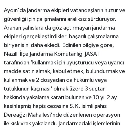
Aydın'da jandarma ekipleri vatandaşların huzur ve
MAGAZİN
güvenliği için çalışmalarını aralıksız sürdürüyor.
Aranan şahıslara da göz açtırmayan jandarma
ÖZEL HABER
ekipleri gerçekleştirdikleri başarılı çalışmalarına
SAĞLIK
bir yenisini daha ekledi. Edinilen bilgiye göre,
Nazilli İlçe Jandarma Komutanlığı JASAT
ŞİRKET HABERLERİ
tarafından 'kullanmak için uyuşturucu veya uyarıcı
madde satın almak, kabul etmek, bulundurmak ve
SİYASET
kullanmak ve 2 dosyadan da hükümlü veya
SPOR
tutuklunun kaçması' olmak üzere 3 suçtan
hakkında yakalama kararı bulunan ve 10 yıl 2 ay
TEKNOLOJİ
kesinleşmiş hapis cezasına S.K. isimli şahıs
Dereağzı Mahallesi'nde düzenlenen operasyon
YAŞAM
ile kıskıvrak yakalandı. Jandarmadaki işlemlerinin