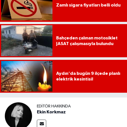
Zamlı sigara fiyatları belli oldu
Bahçeden çalınan motosiklet
JASAT çalışmasıyla bulundu
Aydın'da bugün 9 ilçede planlı
elektrik kesintisi!
EDITÖR HAKKINDA
Ekin Korkmaz