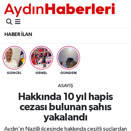
GÜNCEL
Aydın Nöbetçi Eczaneler
HABER İLAN
POLİTİKA
Aydın Hava Durumu
BELEDİYELER
Aydin Namaz Vakitleri
ASAYİŞ
Aydın Trafik Yoğunluk Haritası
GÜNCEL
GENEL
GÜNDEM
EKONOMİ
Süper Lig Puan Durumu ve Fikstür
ASAYİŞ
Hakkında 10 yıl hapis
BÜLTEN
Tüm Manşetler
cezası bulunan şahıs
ÇEVRE
Son Dakika Haberleri
yakalandı
DIŞ
Haber Arşivi
Aydın'ın Nazilli ilçesinde hakkında çeşitli suçlardan