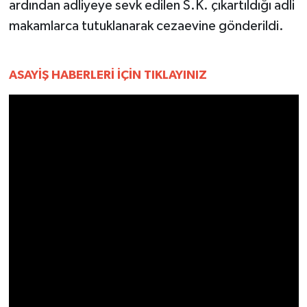
YEREL
ardından adliyeye sevk edilen S.K. çıkartıldığı adli
makamlarca tutuklanarak cezaevine gönderildi.
AFYON
AFYONKARAHİSAR
ASAYİŞ HABERLERİ İÇİN TIKLAYINIZ
AYDIN
DENİZLİ
İZMİR
KÜTAHYA
MANİSA
MUĞLA