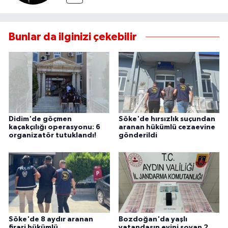
Bunlar da ilginizi çekebilir
Didim'de göçmen
Söke'de hırsızlık suçundan
kaçakçılığı operasyonu: 6
aranan hükümlü cezaevine
organizatör tutuklandı!
gönderildi
Söke'de 8 aydır aranan
Bozdoğan'da yaşlı
firari hükümlü
vatandaşın evini soyan 2