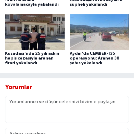
kovalamacayla yakalandı
şüpheli yakalandı
Kuşadası'nda 25 yılı aşkın
Aydın'da ÇEMBER-135
hapis cezasıyla aranan
operasyonu: Aranan 38
firari yakalandı
şahıs yakalandı
Yorumlar