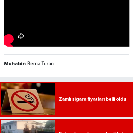
UŞAK
YURT
Muhabir:
Berna Turan
Zamlı sigara fiyatları belli oldu