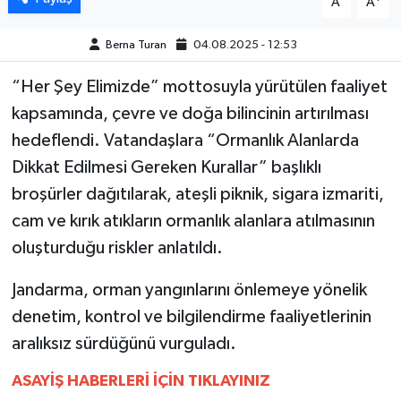
A
A
MAGAZİN
Berna Turan
04.08.2025 - 12:53
“Her Şey Elimizde” mottosuyla yürütülen faaliyet
ÖZEL HABER
kapsamında, çevre ve doğa bilincinin artırılması
SAĞLIK
hedeflendi. Vatandaşlara “Ormanlık Alanlarda
Dikkat Edilmesi Gereken Kurallar” başlıklı
ŞİRKET HABERLERİ
broşürler dağıtılarak, ateşli piknik, sigara izmariti,
cam ve kırık atıkların ormanlık alanlara atılmasının
SİYASET
oluşturduğu riskler anlatıldı.
SPOR
Jandarma, orman yangınlarını önlemeye yönelik
TEKNOLOJİ
denetim, kontrol ve bilgilendirme faaliyetlerinin
aralıksız sürdüğünü vurguladı.
YAŞAM
ASAYİŞ HABERLERİ İÇİN TIKLAYINIZ