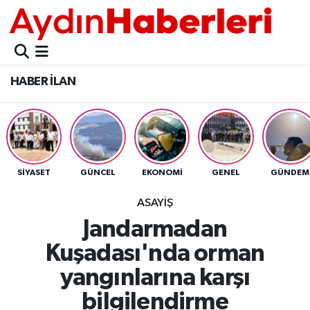
GÜNCEL
Aydın Nöbetçi Eczaneler
HABER İLAN
POLİTİKA
Aydın Hava Durumu
BELEDİYELER
Aydin Namaz Vakitleri
ASAYİŞ
Aydın Trafik Yoğunluk Haritası
SİYASET
GÜNCEL
EKONOMİ
GENEL
GÜNDEM
EKONOMİ
Süper Lig Puan Durumu ve Fikstür
ASAYİŞ
Jandarmadan
BÜLTEN
Tüm Manşetler
Kuşadası'nda orman
ÇEVRE
Son Dakika Haberleri
yangınlarına karşı
bilgilendirme
DIŞ
Haber Arşivi