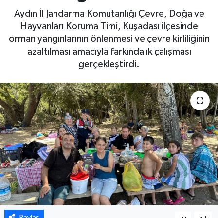
Aydın İl Jandarma Komutanlığı Çevre, Doğa ve
DÜNYA
Hayvanları Koruma Timi, Kuşadası ilçesinde
orman yangınlarının önlenmesi ve çevre kirliliğinin
EGE
azaltılması amacıyla farkındalık çalışması
gerçekleştirdi.
EĞİTİM
EKOLOJİ VE ÇEVRE
BİLİM VE TEKNOLOJİ
GENEL
GÜNDEM
HABERDE İNSAN
KÜLTÜR SANAT
Paylaş
-
+