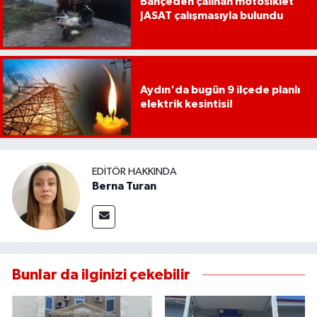
Bahçeden çalınan motosiklet
JASAT çalışmasıyla bulundu
Aydın'da bugün 9 ilçede planlı
elektrik kesintisi!
EDITÖR HAKKINDA
Berna Turan
Bunlar da ilginizi çekebilir