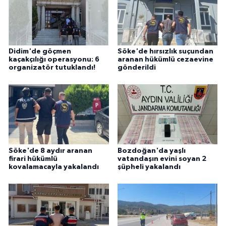
Didim'de göçmen
Söke'de hırsızlık suçundan
kaçakçılığı operasyonu: 6
aranan hükümlü cezaevine
organizatör tutuklandı!
gönderildi
Söke'de 8 aydır aranan
Bozdoğan'da yaşlı
firari hükümlü
vatandaşın evini soyan 2
kovalamacayla yakalandı
şüpheli yakalandı