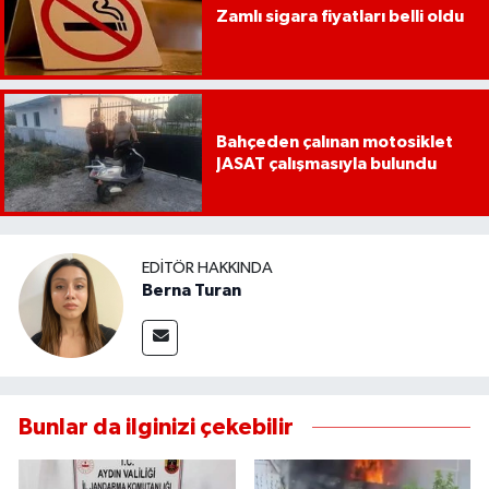
Zamlı sigara fiyatları belli oldu
Bahçeden çalınan motosiklet
JASAT çalışmasıyla bulundu
EDITÖR HAKKINDA
Berna Turan
Bunlar da ilginizi çekebilir