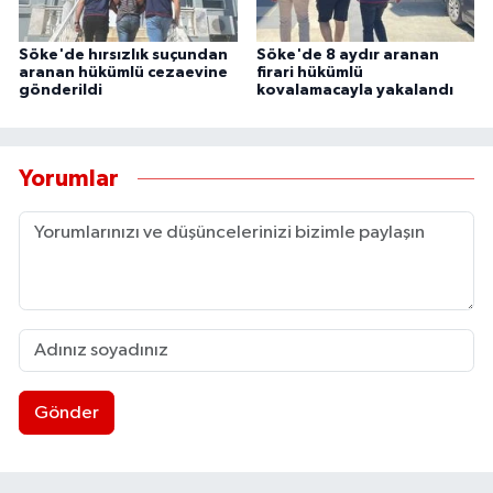
Söke'de hırsızlık suçundan
Söke'de 8 aydır aranan
aranan hükümlü cezaevine
firari hükümlü
gönderildi
kovalamacayla yakalandı
Yorumlar
Gönder