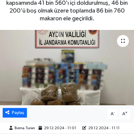
kapsamında 41 bin 560'ı içi doldurulmuş, 46 bin
200'ü boş olmak üzere toplamda 86 bin 760
DÜNYA
makaron ele geçirildi.
EGE
EĞİTİM
EKOLOJİ VE ÇEVRE
BİLİM VE TEKNOLOJİ
GENEL
GÜNDEM
Paylaş
-
+
A
A
HABERDE İNSAN
Berna Turan
29.12.2024 - 11:01
29.12.2024 - 11:11
KÜLTÜR SANAT