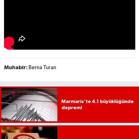
UŞAK
YURT
Muhabir:
Berna Turan
Marmaris'te 4.1 büyüklüğünde
deprem!