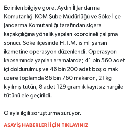
Edinilen bilgiye göre, Aydın İl Jandarma
MAGAZİN
Komutanlığı KOM Şube Müdürlüğü ve Söke İlçe
Jandarma Komutanlığı tarafından sigara
ÖZEL HABER
kaçakçılığına yönelik yapılan koordineli çalışma
sonucu Söke ilçesinde H.T.M. isimli şahsın
SAĞLIK
ikametine operasyon düzenlendi. Operasyon
ŞİRKET HABERLERİ
kapsamında yapılan aramalarda; 41 bin 560 adet
içi doldurulmuş ve 46 bin 200 adet boş olmak
SİYASET
üzere toplamda 86 bin 760 makaron, 21 kg
kıyılmış tütün, 8 adet 129 gramlık kayıtsız nargile
SPOR
tütünü ele geçirildi.
TEKNOLOJİ
Olayla ilgili soruşturma sürüyor.
YAŞAM
ASAYİŞ HABERLERİ İÇİN TIKLAYINIZ