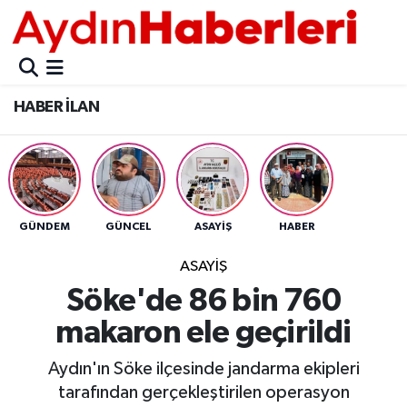
GÜNCEL
Aydın Nöbetçi Eczaneler
HABER İLAN
POLİTİKA
Aydın Hava Durumu
BELEDİYELER
Aydin Namaz Vakitleri
ASAYİŞ
Aydın Trafik Yoğunluk Haritası
GÜNDEM
GÜNCEL
ASAYİŞ
HABER
EKONOMİ
Süper Lig Puan Durumu ve Fikstür
ASAYİŞ
Söke'de 86 bin 760
BÜLTEN
Tüm Manşetler
makaron ele geçirildi
ÇEVRE
Son Dakika Haberleri
Aydın'ın Söke ilçesinde jandarma ekipleri
tarafından gerçekleştirilen operasyon
DIŞ
Haber Arşivi