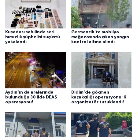
Kuşadası sahilinde seri
Germencik'te mobilya
hırsızlık şüphelisi suçüstü
mağazasında çıkan yangın
yakalandı
kontrol altına alındı
Aydın'ın da aralarında
Didim'de göçmen
bulunduğu 30 ilde DEAŞ
kaçakçılığı operasyonu: 6
operasyonu!
organizatör tutuklandı!