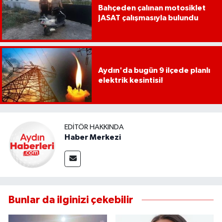
Bahçeden çalınan motosiklet
UŞAK
JASAT çalışmasıyla bulundu
YURT
Aydın'da bugün 9 ilçede planlı
elektrik kesintisi!
EDITÖR HAKKINDA
Haber Merkezi
Bunlar da ilginizi çekebilir