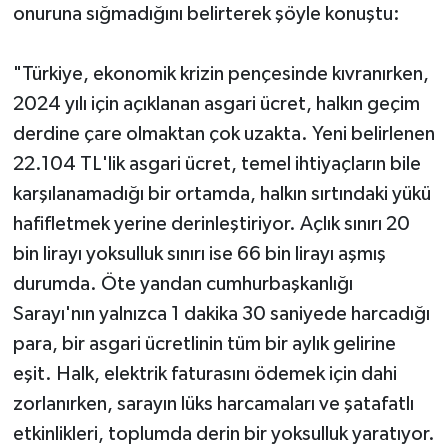
onuruna sığmadığını belirterek şöyle konuştu:
MAGAZİN
"Türkiye, ekonomik krizin pençesinde kıvranırken,
ÖZEL HABER
2024 yılı için açıklanan asgari ücret, halkın geçim
derdine çare olmaktan çok uzakta. Yeni belirlenen
SAĞLIK
22.104 TL'lik asgari ücret, temel ihtiyaçların bile
karşılanamadığı bir ortamda, halkın sırtındaki yükü
ŞİRKET HABERLERİ
hafifletmek yerine derinleştiriyor. Açlık sınırı 20
SİYASET
bin lirayı yoksulluk sınırı ise 66 bin lirayı aşmış
durumda. Öte yandan cumhurbaşkanlığı
SPOR
Sarayı'nın yalnızca 1 dakika 30 saniyede harcadığı
para, bir asgari ücretlinin tüm bir aylık gelirine
TEKNOLOJİ
eşit. Halk, elektrik faturasını ödemek için dahi
zorlanırken, sarayın lüks harcamaları ve şatafatlı
YAŞAM
etkinlikleri, toplumda derin bir yoksulluk yaratıyor.