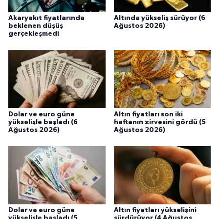
Akaryakıt fiyatlarında
Altında yükseliş sürüyor (6
beklenen düşüş
Ağustos 2026)
gerçekleşmedi
Dolar ve euro güne
Altın fiyatları son iki
yükselişle başladı (6
haftanın zirvesini gördü (5
Ağustos 2026)
Ağustos 2026)
Dolar ve euro güne
Altın fiyatları yükselişini
yükselişle başladı (5
sürdürüyor (4 Ağustos