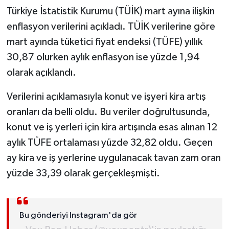
Türkiye İstatistik Kurumu (TÜİK) mart ayına ilişkin
MAGAZİN
enflasyon verilerini açıkladı. TÜİK verilerine göre
mart ayında tüketici fiyat endeksi (TÜFE) yıllık
ÖZEL HABER
30,87 olurken aylık enflasyon ise yüzde 1,94
olarak açıklandı.
SAĞLIK
Verilerini açıklamasıyla konut ve işyeri kira artış
ŞİRKET HABERLERİ
oranları da belli oldu. Bu veriler doğrultusunda,
konut ve iş yerleri için kira artışında esas alınan 12
SİYASET
aylık TÜFE ortalaması yüzde 32,82 oldu. Geçen
SPOR
ay kira ve iş yerlerine uygulanacak tavan zam oran
yüzde 33,39 olarak gerçekleşmişti.
TEKNOLOJİ
YAŞAM
Bu gönderiyi Instagram'da gör