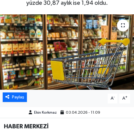
yüzde 30,87 aylık ise 1,94 oldu.
DÜNYA
EGE
EĞİTİM
EKOLOJİ VE ÇEVRE
BİLİM VE TEKNOLOJİ
GENEL
Paylaş
-
+
A
A
GÜNDEM
Ekin Korkmaz
03.04.2026 - 11:09
HABERDE İNSAN
HABER MERKEZİ
KÜLTÜR SANAT