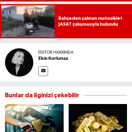
UŞAK
Bahçeden çalınan motosiklet
YURT
JASAT çalışmasıyla bulundu
EDITÖR HAKKINDA
Ekin Korkmaz
Bunlar da ilginizi çekebilir