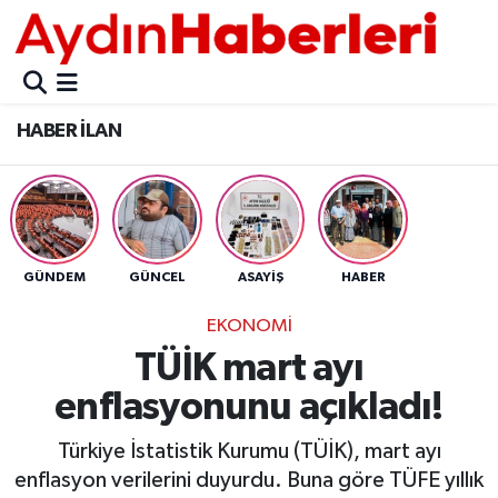
GÜNCEL
Aydın Nöbetçi Eczaneler
HABER İLAN
POLİTİKA
Aydın Hava Durumu
BELEDİYELER
Aydin Namaz Vakitleri
ASAYİŞ
Aydın Trafik Yoğunluk Haritası
GÜNDEM
GÜNCEL
ASAYİŞ
HABER
EKONOMİ
Süper Lig Puan Durumu ve Fikstür
EKONOMİ
TÜİK mart ayı
BÜLTEN
Tüm Manşetler
enflasyonunu açıkladı!
ÇEVRE
Son Dakika Haberleri
Türkiye İstatistik Kurumu (TÜİK), mart ayı
enflasyon verilerini duyurdu. Buna göre TÜFE yıllık
DIŞ
Haber Arşivi