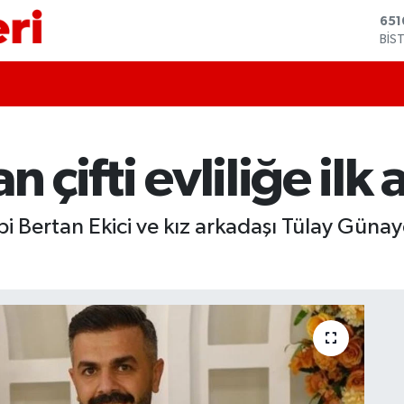
BİS
13.
BIT
64.
DO
47,
EU
55,
 çifti evliliğe ilk 
STE
64,
GRA
651
bi Bertan Ekici ve kız arkadaşı Tülay Günay