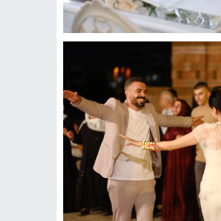
UŞAK
YURT