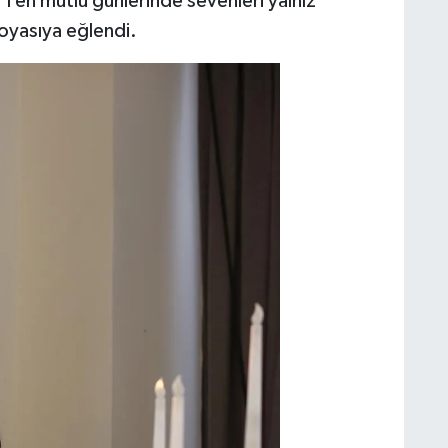
y'ı en mutlu günlerinde sevenleri yalnız
oyasıya eğlendi.