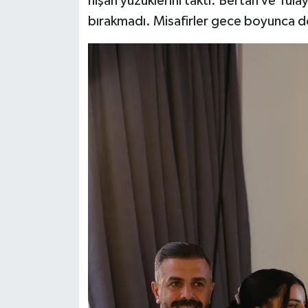
nişan yüzüklerini taktı. Bertan ve Tüla
bırakmadı. Misafirler gece boyunca d
MAGAZİN
ÖZEL HABER
SAĞLIK
ŞİRKET HABERLERİ
SİYASET
SPOR
TEKNOLOJİ
YAŞAM