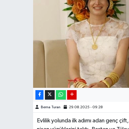
DÜNYA
EGE
EĞİTİM
EKOLOJİ VE ÇEVRE
BİLİM VE TEKNOLOJİ
GENEL
GÜNDEM
Berna Turan
29.08.2025 - 09:28
HABERDE İNSAN
Evlilik yolunda ilk adımı adan genç çif
KÜLTÜR SANAT