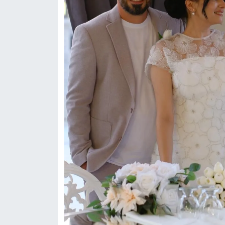
YEREL
AFYON
AFYONKARAHİSAR
AYDIN
DENİZLİ
İZMİR
KÜTAHYA
MANİSA
MUĞLA