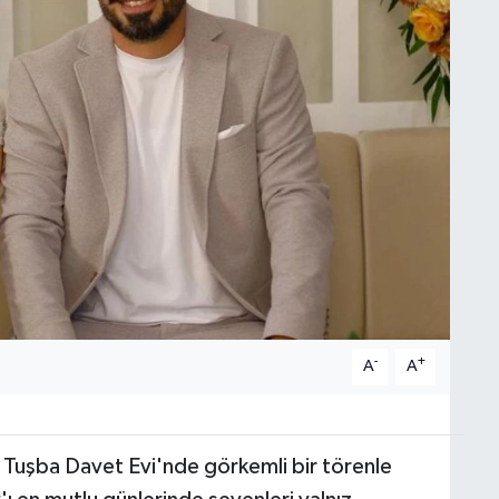
-
+
A
A
t, Tuşba Davet Evi'nde görkemli bir törenle