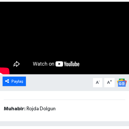
DÜNYA
EGE
EĞİTİM
EKOLOJİ VE ÇEVRE
BİLİM VE TEKNOLOJİ
Paylaş
-
+
A
A
GENEL
GÜNDEM
Muhabir:
Rojda Dolgun
HABERDE İNSAN
KÜLTÜR SANAT