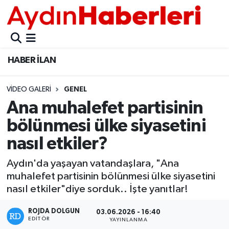
GÜNCEL
Aydın Nöbetçi Eczaneler
HABER İLAN
POLİTİKA
Aydın Hava Durumu
VIDEO GALERI
GENEL
BELEDİYELER
Aydin Namaz Vakitleri
Ana muhalefet partisinin
ASAYİŞ
Aydın Trafik Yoğunluk Haritası
bölünmesi ülke siyasetini
nasıl etkiler?
EKONOMİ
Süper Lig Puan Durumu ve Fikstür
Aydın'da yaşayan vatandaşlara, "Ana
BÜLTEN
Tüm Manşetler
muhalefet partisinin bölünmesi ülke siyasetini
nasıl etkiler"diye sorduk.. İşte yanıtlar!
ÇEVRE
Son Dakika Haberleri
ROJDA DOLGUN
03.06.2026 - 16:40
EDITÖR
DIŞ
Haber Arşivi
YAYINLANMA