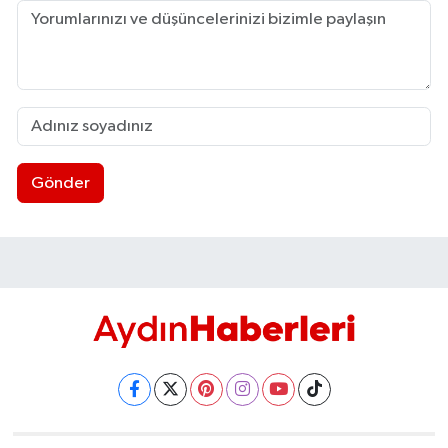
UŞAK
YURT
Gönder