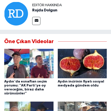
EDITÖR HAKKINDA
Rojda Dolgun
MAGAZİN
ÖZEL HABER
SAĞLIK
Öne Çıkan Videolar
ŞİRKET HABERLERİ
SİYASET
SPOR
Aydın'da esnaftan seçim
Aydın incirinin fiyatı sosyal
yorumu: "AK Parti'ye oy
medyada gündem oldu
TEKNOLOJİ
vereceğim, biraz daha
sürünsünler"
YAŞAM