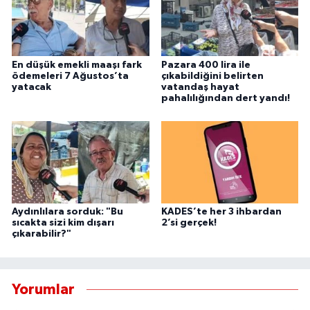
YEREL
AFYON
En düşük emekli maaşı fark
Pazara 400 lira ile
AFYONKARAHİSAR
ödemeleri 7 Ağustos’ta
çıkabildiğini belirten
yatacak
vatandaş hayat
pahalılığından dert yandı!
AYDIN
DENİZLİ
İZMİR
Aydınlılara sorduk: "Bu
KADES’te her 3 ihbardan
KÜTAHYA
sıcakta sizi kim dışarı
2’si gerçek!
çıkarabilir?"
MANİSA
MUĞLA
Yorumlar