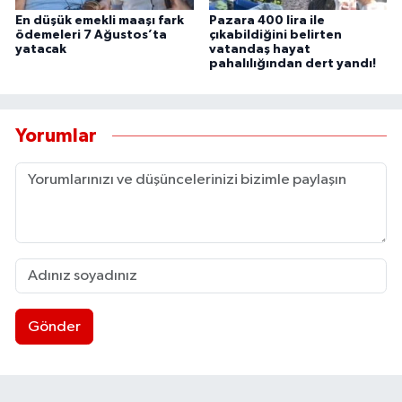
UŞAK
En düşük emekli maaşı fark
Pazara 400 lira ile
ödemeleri 7 Ağustos’ta
çıkabildiğini belirten
yatacak
vatandaş hayat
YURT
pahalılığından dert yandı!
Yorumlar
Gönder