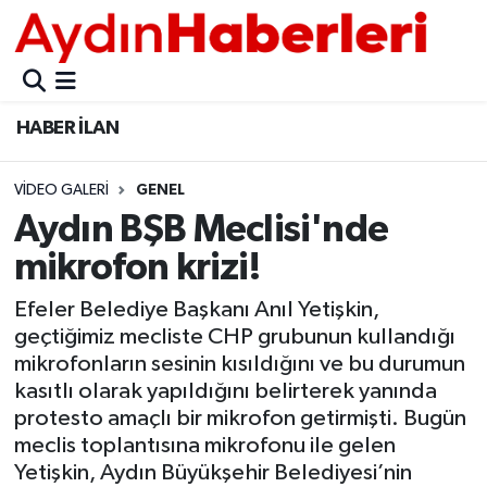
GÜNCEL
Aydın Nöbetçi Eczaneler
HABER İLAN
POLİTİKA
Aydın Hava Durumu
VIDEO GALERI
GENEL
BELEDİYELER
Aydin Namaz Vakitleri
Aydın BŞB Meclisi'nde
ASAYİŞ
Aydın Trafik Yoğunluk Haritası
mikrofon krizi!
EKONOMİ
Süper Lig Puan Durumu ve Fikstür
Efeler Belediye Başkanı Anıl Yetişkin,
geçtiğimiz mecliste CHP grubunun kullandığı
BÜLTEN
Tüm Manşetler
mikrofonların sesinin kısıldığını ve bu durumun
kasıtlı olarak yapıldığını belirterek yanında
ÇEVRE
Son Dakika Haberleri
protesto amaçlı bir mikrofon getirmişti. Bugün
meclis toplantısına mikrofonu ile gelen
Yetişkin, Aydın Büyükşehir Belediyesi’nin
DIŞ
Haber Arşivi