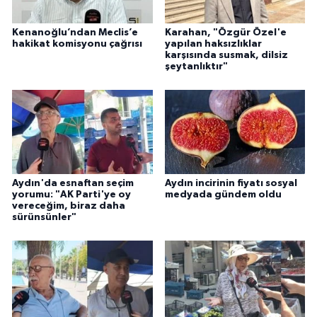
YEREL
Kenanoğlu’ndan Meclis’e
Karahan, "Özgür Özel'e
AFYON
hakikat komisyonu çağrısı
yapılan haksızlıklar
karşısında susmak, dilsiz
şeytanlıktır"
AFYONKARAHİSAR
AYDIN
DENİZLİ
Aydın'da esnaftan seçim
Aydın incirinin fiyatı sosyal
İZMİR
yorumu: "AK Parti'ye oy
medyada gündem oldu
vereceğim, biraz daha
sürünsünler"
KÜTAHYA
MANİSA
MUĞLA