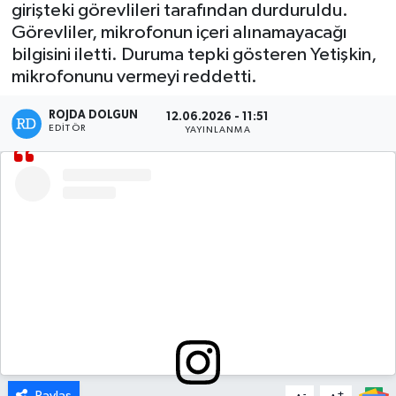
girişteki görevlileri tarafından durduruldu.
Görevliler, mikrofonun içeri alınamayacağı
DÜNYA
bilgisini iletti. Duruma tepki gösteren Yetişkin,
mikrofonunu vermeyi reddetti.
EGE
ROJDA DOLGUN
12.06.2026 - 11:51
EĞİTİM
EDITÖR
YAYINLANMA
EKOLOJİ VE ÇEVRE
BİLİM VE TEKNOLOJİ
GENEL
GÜNDEM
HABERDE İNSAN
KÜLTÜR SANAT
Paylaş
-
+