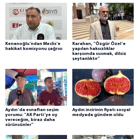
YEREL
AFYON
AFYONKARAHİSAR
Kenanoğlu’ndan Meclis’e
Karahan, "Özgür Özel'e
hakikat komisyonu çağrısı
yapılan haksızlıklar
AYDIN
karşısında susmak, dilsiz
şeytanlıktır"
DENİZLİ
İZMİR
KÜTAHYA
Aydın'da esnaftan seçim
Aydın incirinin fiyatı sosyal
MANİSA
yorumu: "AK Parti'ye oy
medyada gündem oldu
vereceğim, biraz daha
sürünsünler"
MUĞLA