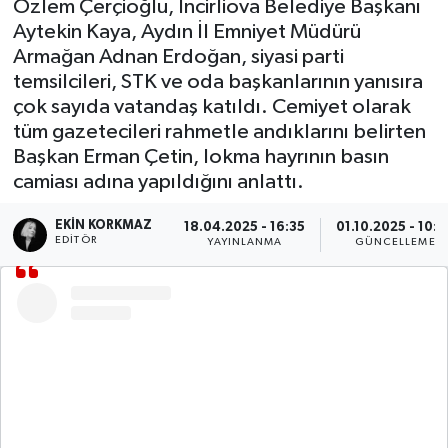
Özlem Çerçioğlu, İncirliova Belediye Başkanı
Aytekin Kaya, Aydın İl Emniyet Müdürü
DÜNYA
Armağan Adnan Erdoğan, siyasi parti
temsilcileri, STK ve oda başkanlarının yanısıra
EGE
çok sayıda vatandaş katıldı. Cemiyet olarak
tüm gazetecileri rahmetle andıklarını belirten
EĞİTİM
Başkan Erman Çetin, lokma hayrının basın
camiası adına yapıldığını anlattı.
EKOLOJİ VE ÇEVRE
EKIN KORKMAZ
18.04.2025 - 16:35
01.10.2025 - 10:2
BİLİM VE TEKNOLOJİ
EDITÖR
YAYINLANMA
GÜNCELLEME
GENEL
GÜNDEM
HABERDE İNSAN
KÜLTÜR SANAT