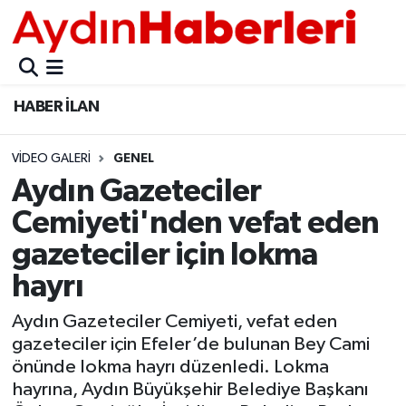
GÜNCEL
Aydın Nöbetçi Eczaneler
HABER İLAN
POLİTİKA
Aydın Hava Durumu
VIDEO GALERI
GENEL
BELEDİYELER
Aydin Namaz Vakitleri
Aydın Gazeteciler
ASAYİŞ
Aydın Trafik Yoğunluk Haritası
Cemiyeti'nden vefat eden
gazeteciler için lokma
EKONOMİ
Süper Lig Puan Durumu ve Fikstür
hayrı
BÜLTEN
Tüm Manşetler
Aydın Gazeteciler Cemiyeti, vefat eden
gazeteciler için Efeler’de bulunan Bey Cami
ÇEVRE
Son Dakika Haberleri
önünde lokma hayrı düzenledi. Lokma
hayrına, Aydın Büyükşehir Belediye Başkanı
DIŞ
Haber Arşivi