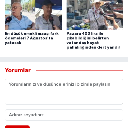
UŞAK
YURT
En düşük emekli maaşı fark
Pazara 400 lira ile
ödemeleri 7 Ağustos’ta
çıkabildiğini belirten
yatacak
vatandaş hayat
pahalılığından dert yandı!
Yorumlar