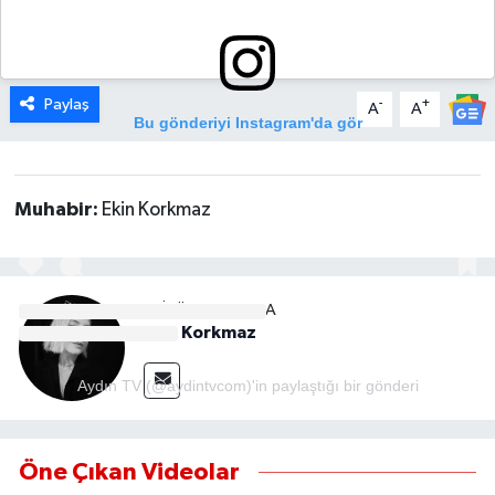
MAGAZİN
Paylaş
-
+
ÖZEL HABER
A
A
Bu gönderiyi Instagram'da gör
SAĞLIK
Muhabir:
Ekin Korkmaz
ŞİRKET HABERLERİ
SİYASET
EDITÖR HAKKINDA
Ekin Korkmaz
SPOR
Aydın TV (@aydintvcom)'in paylaştığı bir gönderi
TEKNOLOJİ
YAŞAM
Öne Çıkan Videolar