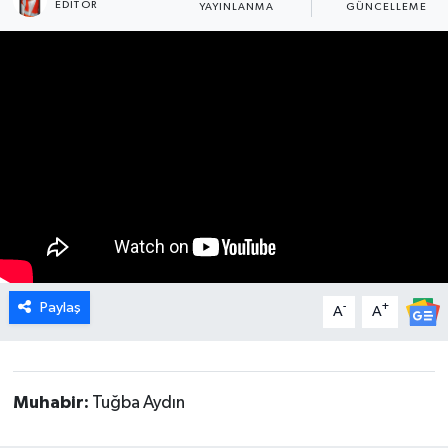
EDITÖR
YAYINLANMA
GÜNCELLEME
DÜNYA
EGE
EĞİTİM
EKOLOJİ VE ÇEVRE
BİLİM VE TEKNOLOJİ
GENEL
Paylaş
-
+
A
A
GÜNDEM
HABERDE İNSAN
Muhabir:
Tuğba Aydın
KÜLTÜR SANAT