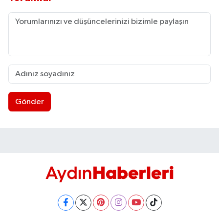
UŞAK
YURT
Gönder