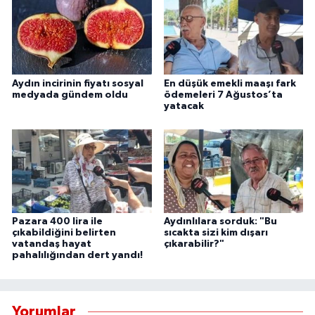
YEREL
AFYON
AFYONKARAHİSAR
Aydın incirinin fiyatı sosyal
En düşük emekli maaşı fark
medyada gündem oldu
ödemeleri 7 Ağustos’ta
yatacak
AYDIN
DENİZLİ
İZMİR
KÜTAHYA
Pazara 400 lira ile
Aydınlılara sorduk: "Bu
çıkabildiğini belirten
sıcakta sizi kim dışarı
vatandaş hayat
çıkarabilir?"
MANİSA
pahalılığından dert yandı!
MUĞLA
Yorumlar