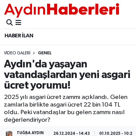
GÜNCEL
Aydın Nöbetçi Eczaneler
HABER İLAN
POLİTİKA
Aydın Hava Durumu
VIDEO GALERI
GENEL
BELEDİYELER
Aydin Namaz Vakitleri
Aydın'da yaşayan
ASAYİŞ
Aydın Trafik Yoğunluk Haritası
vatandaşlardan yeni asgari
ücret yorumu!
EKONOMİ
Süper Lig Puan Durumu ve Fikstür
2025 yılı asgari ücret zammı açıklandı. Gelen
BÜLTEN
Tüm Manşetler
zamlarla birlikte asgari ücret 22 bin 104 TL
oldu. Peki vatandaşlar bu gelen zammı nasıl
ÇEVRE
Son Dakika Haberleri
değerlendiriyor?
DIŞ
Haber Arşivi
TUĞBA AYDIN
26.12.2024 - 14:43
01.10.2025 - 10:28