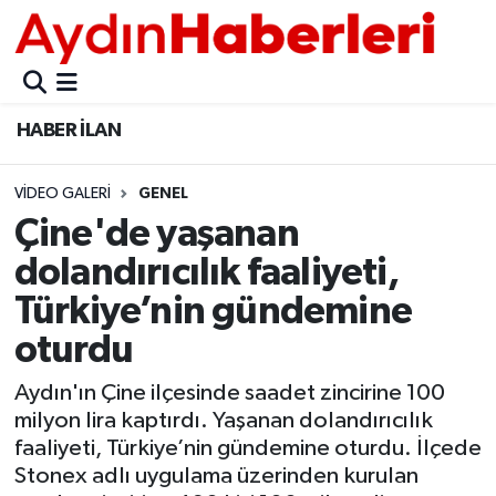
GÜNCEL
Aydın Nöbetçi Eczaneler
HABER İLAN
POLİTİKA
Aydın Hava Durumu
VIDEO GALERI
GENEL
BELEDİYELER
Aydin Namaz Vakitleri
Çine'de yaşanan
ASAYİŞ
Aydın Trafik Yoğunluk Haritası
dolandırıcılık faaliyeti,
Türkiye’nin gündemine
EKONOMİ
Süper Lig Puan Durumu ve Fikstür
oturdu
BÜLTEN
Tüm Manşetler
Aydın'ın Çine ilçesinde saadet zincirine 100
milyon lira kaptırdı. Yaşanan dolandırıcılık
ÇEVRE
Son Dakika Haberleri
faaliyeti, Türkiye’nin gündemine oturdu. İlçede
Stonex adlı uygulama üzerinden kurulan
DIŞ
Haber Arşivi