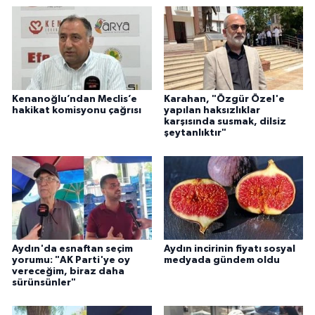
YEREL
AFYON
AFYONKARAHİSAR
Kenanoğlu’ndan Meclis’e
Karahan, "Özgür Özel'e
hakikat komisyonu çağrısı
yapılan haksızlıklar
AYDIN
karşısında susmak, dilsiz
şeytanlıktır"
DENİZLİ
İZMİR
KÜTAHYA
Aydın'da esnaftan seçim
Aydın incirinin fiyatı sosyal
MANİSA
yorumu: "AK Parti'ye oy
medyada gündem oldu
vereceğim, biraz daha
sürünsünler"
MUĞLA