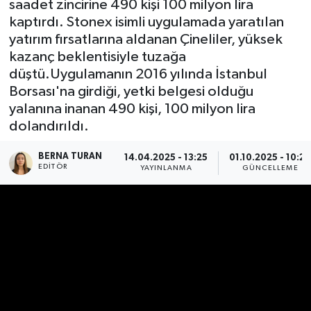
saadet zincirine 490 kişi 100 milyon lira
kaptırdı. Stonex isimli uygulamada yaratılan
DÜNYA
yatırım fırsatlarına aldanan Çineliler, yüksek
kazanç beklentisiyle tuzağa
EGE
düştü.Uygulamanın 2016 yılında İstanbul
Borsası'na girdiği, yetki belgesi olduğu
EĞİTİM
yalanına inanan 490 kişi, 100 milyon lira
dolandırıldı.
EKOLOJİ VE ÇEVRE
BERNA TURAN
14.04.2025 - 13:25
01.10.2025 - 10:2
BİLİM VE TEKNOLOJİ
EDITÖR
YAYINLANMA
GÜNCELLEME
GENEL
GÜNDEM
HABERDE İNSAN
KÜLTÜR SANAT