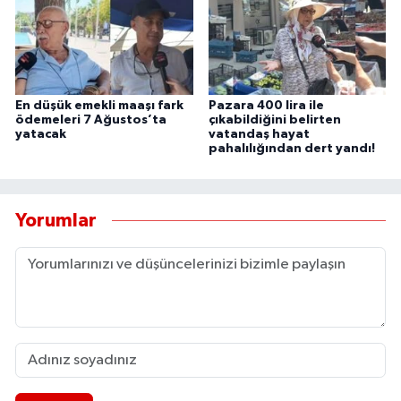
UŞAK
YURT
En düşük emekli maaşı fark
Pazara 400 lira ile
ödemeleri 7 Ağustos’ta
çıkabildiğini belirten
yatacak
vatandaş hayat
pahalılığından dert yandı!
Yorumlar