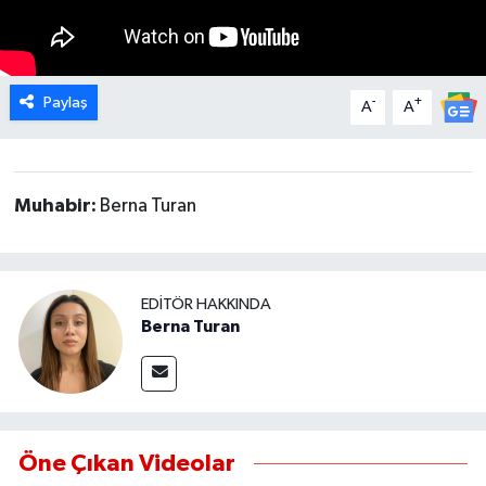
MAGAZİN
Paylaş
-
+
ÖZEL HABER
A
A
SAĞLIK
Muhabir:
Berna Turan
ŞİRKET HABERLERİ
SİYASET
EDITÖR HAKKINDA
Berna Turan
SPOR
TEKNOLOJİ
YAŞAM
Öne Çıkan Videolar