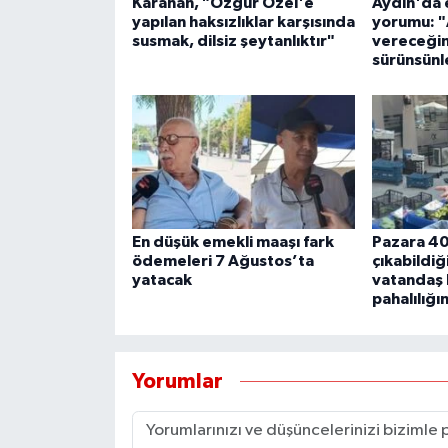
Karahan, "Özgür Özel'e
Aydın'da 
YEREL
yapılan haksızlıklar karşısında
yorumu: "
susmak, dilsiz şeytanlıktır"
vereceğim
AFYON
sürünsünl
AFYONKARAHİSAR
AYDIN
DENİZLİ
En düşük emekli maaşı fark
Pazara 400
İZMİR
ödemeleri 7 Ağustos’ta
çıkabildiğ
yatacak
vatandaş 
pahalılığı
KÜTAHYA
MANİSA
Yorumlar
MUĞLA