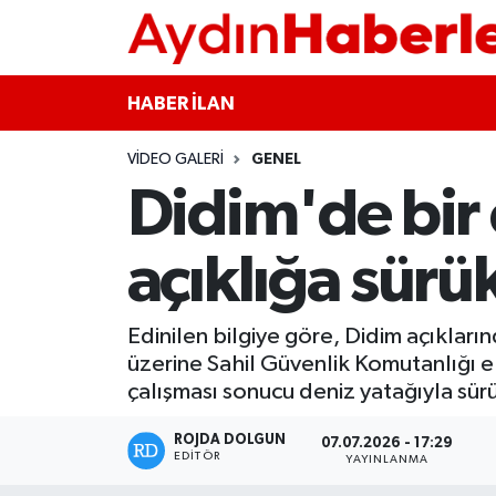
GÜNCEL
Aydın Nöbetçi Eczaneler
HABER İLAN
POLİTİKA
Aydın Hava Durumu
VIDEO GALERI
GENEL
Didim'de bir 
BELEDİYELER
Aydin Namaz Vakitleri
ASAYİŞ
Aydın Trafik Yoğunluk Haritası
açıklığa sürü
EKONOMİ
Süper Lig Puan Durumu ve Fikstür
Edinilen bilgiye göre, Didim açıkları
üzerine Sahil Güvenlik Komutanlığı ek
BÜLTEN
Tüm Manşetler
çalışması sonucu deniz yatağıyla sür
ÇEVRE
Son Dakika Haberleri
ROJDA DOLGUN
07.07.2026 - 17:29
EDITÖR
YAYINLANMA
DIŞ
Haber Arşivi