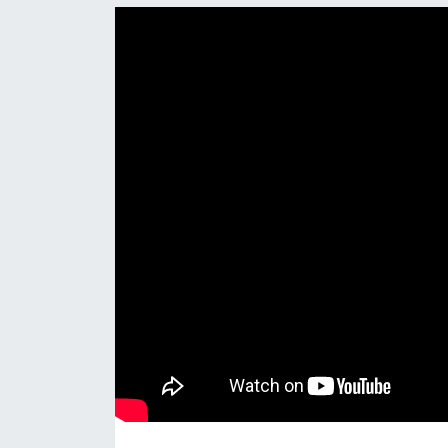
DÜNYA
EGE
EĞİTİM
EKOLOJİ VE ÇEVRE
BİLİM VE TEKNOLOJİ
GENEL
GÜNDEM
HABERDE İNSAN
KÜLTÜR SANAT