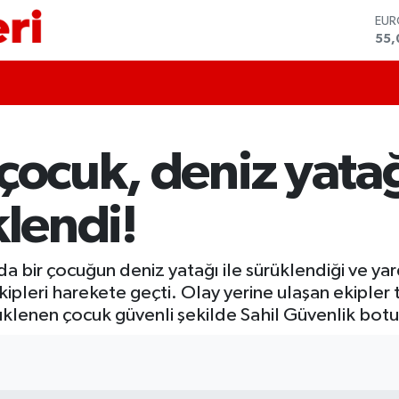
EU
55,
STE
64,
GRA
651
BİS
13.
çocuk, deniz yatağ
BIT
64.
DO
klendi!
47,
nda bir çocuğun deniz yatağı ile sürüklendiği ve y
ipleri harekete geçti. Olay yerine ulaşan ekipler
üklenen çocuk güvenli şekilde Sahil Güvenlik botu