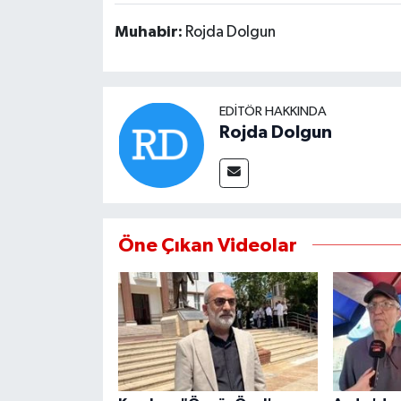
Muhabir:
Rojda Dolgun
MAGAZİN
ÖZEL HABER
EDITÖR HAKKINDA
Rojda Dolgun
SAĞLIK
ŞİRKET HABERLERİ
SİYASET
Öne Çıkan Videolar
SPOR
TEKNOLOJİ
YAŞAM