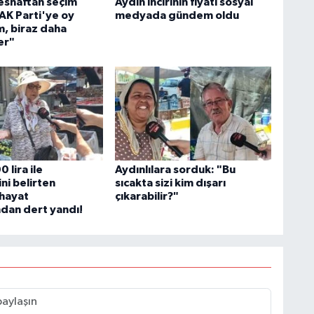
esnaftan seçim
Aydın incirinin fiyatı sosyal
AK Parti'ye oy
medyada gündem oldu
, biraz daha
er"
 lira ile
Aydınlılara sorduk: "Bu
ini belirten
sıcakta sizi kim dışarı
hayat
çıkarabilir?"
ndan dert yandı!