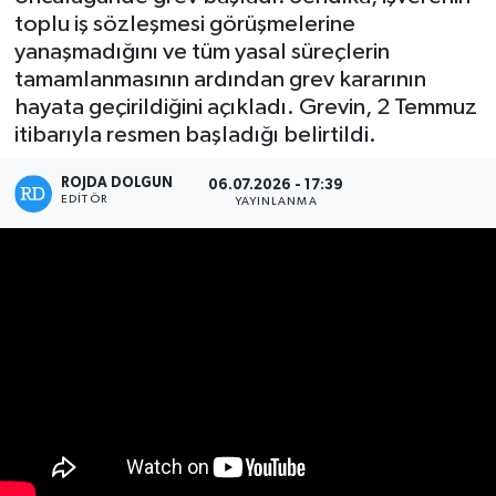
toplu iş sözleşmesi görüşmelerine
DÜNYA
yanaşmadığını ve tüm yasal süreçlerin
tamamlanmasının ardından grev kararının
EGE
hayata geçirildiğini açıkladı. Grevin, 2 Temmuz
itibarıyla resmen başladığı belirtildi.
EĞİTİM
ROJDA DOLGUN
06.07.2026 - 17:39
EDITÖR
YAYINLANMA
EKOLOJİ VE ÇEVRE
BİLİM VE TEKNOLOJİ
GENEL
GÜNDEM
HABERDE İNSAN
KÜLTÜR SANAT