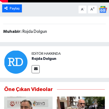
Paylaş
-
+
A
A
MAGAZİN
ÖZEL HABER
Muhabir:
Rojda Dolgun
SAĞLIK
ŞİRKET HABERLERİ
EDITÖR HAKKINDA
Rojda Dolgun
SİYASET
SPOR
TEKNOLOJİ
Öne Çıkan Videolar
YAŞAM