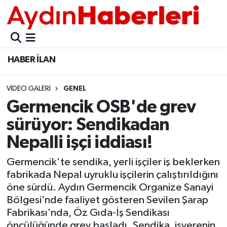
GÜNCEL
Aydın Nöbetçi Eczaneler
HABER İLAN
POLİTİKA
Aydın Hava Durumu
VIDEO GALERI
GENEL
BELEDİYELER
Aydin Namaz Vakitleri
Germencik OSB'de grev
ASAYİŞ
Aydın Trafik Yoğunluk Haritası
sürüyor: Sendikadan
Nepalli işçi iddiası!
EKONOMİ
Süper Lig Puan Durumu ve Fikstür
Germencik’te sendika, yerli işçiler iş beklerken
BÜLTEN
Tüm Manşetler
fabrikada Nepal uyruklu işçilerin çalıştırıldığını
öne sürdü. Aydın Germencik Organize Sanayi
ÇEVRE
Son Dakika Haberleri
Bölgesi'nde faaliyet gösteren Sevilen Şarap
Fabrikası’nda, Öz Gıda-İş Sendikası
DIŞ
Haber Arşivi
öncülüğünde grev başladı. Sendika, işverenin