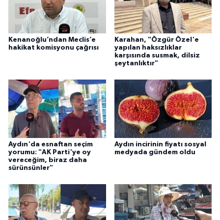
YEREL
AFYON
Kenanoğlu’ndan Meclis’e
Karahan, "Özgür Özel'e
hakikat komisyonu çağrısı
yapılan haksızlıklar
AFYONKARAHİSAR
karşısında susmak, dilsiz
şeytanlıktır"
AYDIN
DENİZLİ
İZMİR
Aydın'da esnaftan seçim
Aydın incirinin fiyatı sosyal
yorumu: "AK Parti'ye oy
medyada gündem oldu
KÜTAHYA
vereceğim, biraz daha
sürünsünler"
MANİSA
MUĞLA