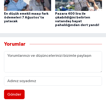
UŞAK
En düşük emekli maaşı fark
Pazara 400 lira ile
YURT
ödemeleri 7 Ağustos’ta
çıkabildiğini belirten
yatacak
vatandaş hayat
pahalılığından dert yandı!
Yorumlar
Gönder