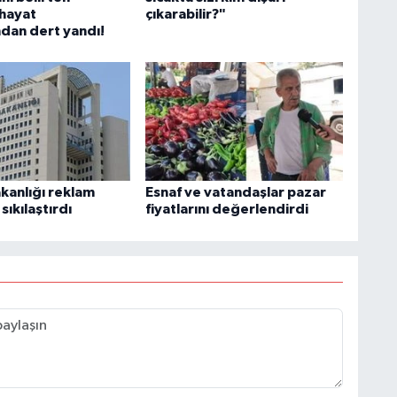
hayat
çıkarabilir?"
ndan dert yandı!
akanlığı reklam
Esnaf ve vatandaşlar pazar
 sıkılaştırdı
fiyatlarını değerlendirdi