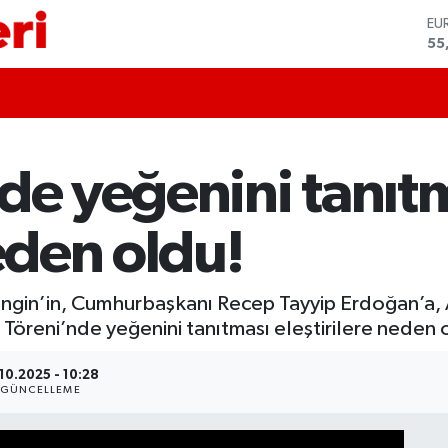
EU
55
ST
64
GR
65
Bİ
13
de yeğenini tanıt
BI
64
DO
neden oldu!
47
ngin’in, Cumhurbaşkanı Recep Tayyip Erdoğan’a, 
ra Töreni’nde yeğenini tanıtması eleştirilere neden 
.10.2025 - 10:28
GÜNCELLEME