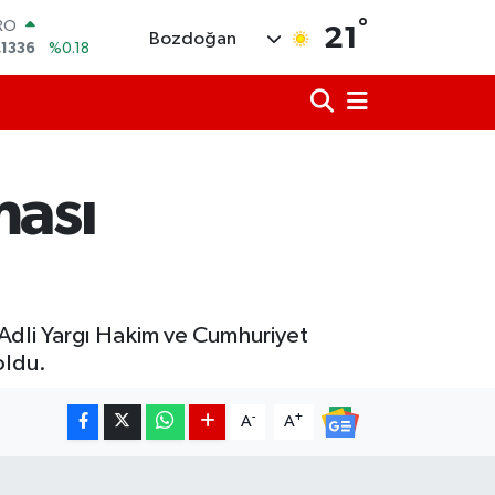
°
RO
21
Bozdoğan
,1336
%0.18
ERLİN
,2534
%0.22
AM ALTIN
27.85
%0.54
ST100
.703
%0
ması
TCOIN
.475,47
%0.66
LAR
,5971
%0.05
Adli Yargı Hakim ve Cumhuriyet
oldu.
-
+
A
A