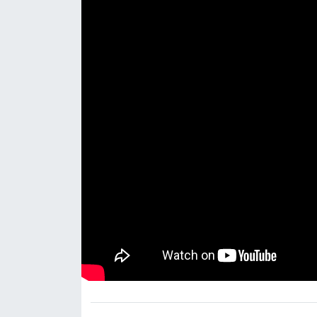
DÜNYA
EGE
EĞİTİM
EKOLOJİ VE ÇEVRE
BİLİM VE TEKNOLOJİ
GENEL
GÜNDEM
HABERDE İNSAN
KÜLTÜR SANAT