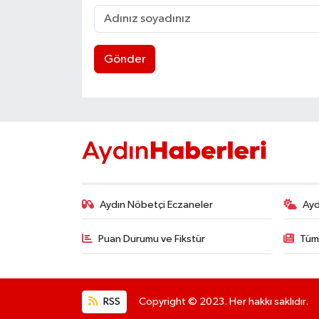
UŞAK
YURT
Gönder
Aydın Nöbetçi Eczaneler
Ayd
Puan Durumu ve Fikstür
Tüm
RSS
Copyright © 2023. Her hakkı saklıdır.