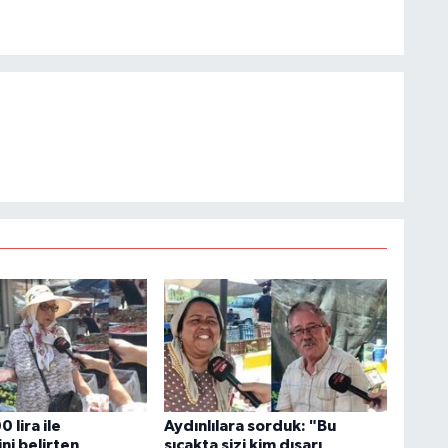
 lira ile
Aydınlılara sorduk: "Bu
ini belirten
sıcakta sizi kim dışarı