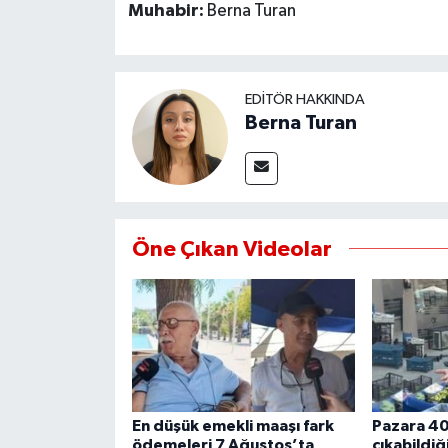
Muhabir:
Berna Turan
MAGAZİN
ÖZEL HABER
EDITÖR HAKKINDA
Berna Turan
SAĞLIK
ŞİRKET HABERLERİ
Öne Çıkan Videolar
SİYASET
SPOR
TEKNOLOJİ
YAŞAM
En düşük emekli maaşı fark
Pazara 400
ödemeleri 7 Ağustos’ta
çıkabildiğ