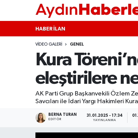
GÜNCEL
Aydın Nöbetçi Eczaneler
HABER İLAN
POLİTİKA
Aydın Hava Durumu
VIDEO GALERI
GENEL
Kura Töreni’n
BELEDİYELER
Aydin Namaz Vakitleri
ASAYİŞ
Aydın Trafik Yoğunluk Haritası
eleştirilere 
EKONOMİ
Süper Lig Puan Durumu ve Fikstür
AK Parti Grup Başkanvekili Özlem Ze
Savcıları ile İdari Yargı Hakimleri Ku
BÜLTEN
Tüm Manşetler
BERNA TURAN
31.01.2025 - 17:34
01
ÇEVRE
Son Dakika Haberleri
EDITÖR
YAYINLANMA
DIŞ
Haber Arşivi