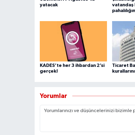
YEREL
yatacak
vatandaş 
pahalılığı
AFYON
AFYONKARAHİSAR
AYDIN
DENİZLİ
KADES’te her 3 ihbardan 2’si
Ticaret B
gerçek!
kurallarını
İZMİR
KÜTAHYA
Yorumlar
MANİSA
MUĞLA